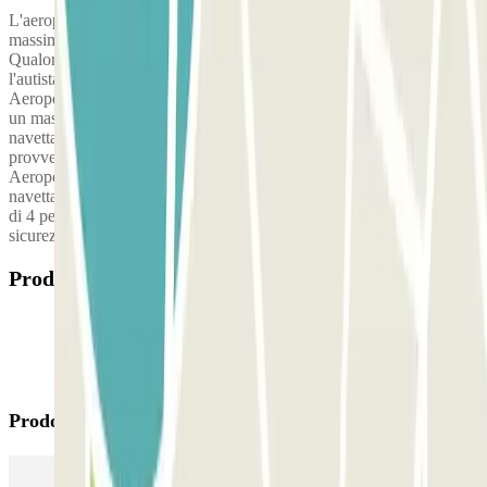
L'aeroporto è a 6 minuti con la navetta. ATTENZIONE: Limite
massimo di 4 persone per prenotazione per l'uso dello shuttle. ​
Qualora il gruppo di viaggio sia composto da più di 4 persone,
l'autista deve prima accompagnare i passeggeri in eccesso in
Aeroporto e recarsi presso il parcheggio solo ed esclusivamente con
un massimo di 4 persone a bordo (incluso l'autista). Al rientro la
navetta trasporterà solo l'autista (o un massimo di 4 persone) che
provvederà poi a recuperare il resto del gruppo direttamente in
Aeroporto con la propria vettura. ​NOTA BENE: Il conducente della
navetta è autorizzato a rifiutare il carico di persone eccedenti il limite
di 4 per prenotazione. Non si effettuano eccezioni per motivi di
sicurezza e capienza del mezzo.
Prodotti disponibili
Prodotti di Parclick