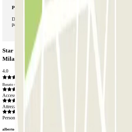
Pass illlimitato
Durante il tuo soggiorno potrai entrare e uscire dal
parcheggio tutte le volte che vorrai.
Star Parking Malpensa - Shuttle - Aeroporto di
Milano Malpensa - Scoperto: Opinioni
4.0
Basato su 129 opinioni
Accesso
Attrezzatura
Personale
alberto