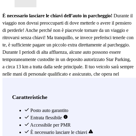
È necessario lasciare le chiavi dell’auto in parcheggio!
Durante il
viaggio non dovrai preoccuparti di dove metterle o avere il pensiero
di perderle! Anche perché non è piacevole tornare da un viaggio e
ritrovarsi senza chiavi! Ma tranquillo, se invece preferisci tenerle con
te, è sufficiente pagare un piccolo extra direttamente al parcheggio.
Durante I periodi di alta affluenza, alcune auto possono essere
temporaneamente custodite in un deposito autorizzato Star Parking,
a circa 13 km a tratta dalla sede principale. Il tuo veicolo sarà sempre
nelle mani di personale qualificato e assicurato, che opera nel
rispetto di tutte le norme di sicurezza e privacy. Il parcheggio
Star
Parking Malpensa
è la soluzione giusta per te, se stai cercando un
parcheggio Lowcost
all’
Aeroporto di Milano Malpensa
, a
Caratteristiche
Cardano al Campo. Proprio così, perché con il
servizio di navetta
gratuito
, sarai comodamente all’aeroporto in meno di 5 minuti. E
Posto auto garantito
non importa che tu vada al
Entrata flessibile
Terminal 1
o al
Terminal 2
: la navetta ti
porterà dove vuoi! All’andata, la navetta ti accompagnerà fino alla
Accessibile per PMR
porta 17 del Terminal 1, che costituisce le
È necessario lasciare le chiavi
Partenze del T1 di