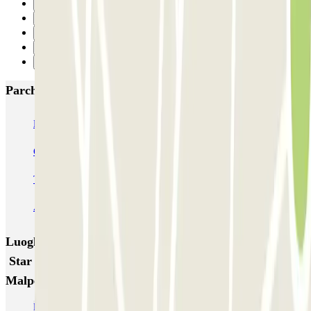
27
28
29
30
Successivo
Parcheggi più popolari a Milano
MUOVIAMO Senato
Garage Gian Galeazzo
Garage Paullo - Corso XXII Marzo
Washington
TREPI - Stazione Lambrate
San Barnaba (Tribunale)
Autosilo Diaz
Autosilo San Marco
Machiavelli
Matteotti
Luoghi ed eventi che potrebbero interessarti vicino a
Star Parking Malpensa - Shuttle - Aeroporto di Milano
Malpensa - Scoperto
Parcheggio Malpensa-Aeroporto | Prenotazione online