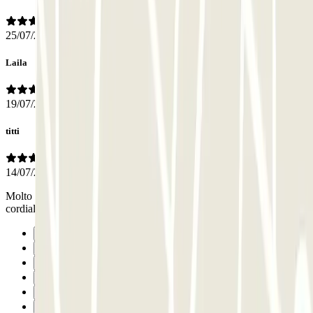
25/07/2026
Laila
19/07/2026
titti
14/07/2026
Molto bene servizio efficiente Le ragazze alla reception molto
cordiali e sorridente Bravi
Precedente
1
2
3
4
5