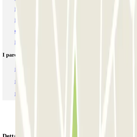
Parcheggio Malpensa Low Cost e Ufficiale | Confronta prezzi
Parcheggio Malpensa Terminal 1 Low Cost | Parclick
Car Valet Malpensa Terminal 1 & 2
Parcheggio Malpensa Terminal 2 | Parclick
I parcheggi
più prenotati
Parcheggio Venezia
Parcheggio Piazzale Roma Venezia
Parcheggio Roma
Parcheggio Milano
Parcheggio Malpensa Terminal 1
Parcheggio Malpensa
Dettagli della prenotazione