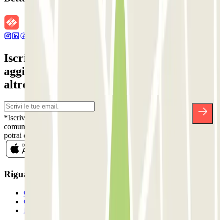
Iscriviti alla nostra Newsletter e rimani
aggiornato su sconti, concorsi e tante
altre sorprese.
*Iscrivendoti, accetti la nostra Informativa sulla Privacy per ricevere
comunicazioni commerciali da Parclick. Senza alcun impegno,
potrai disiscriverti quando vuoi direttamente dalla stessa newsletter.
Riguardo a Parclcik
Chi siamo
Come funziona?
I Nostri Parcheggi