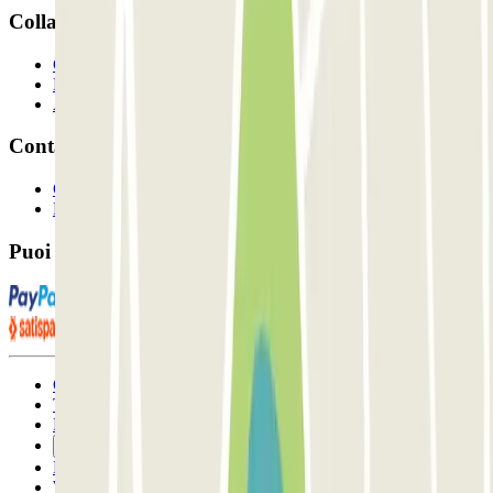
Collaboriamo?
Collaboratori
Proprietari di parcheggio
Affiliati
Contatto
Contattaci
FAQ
Puoi utilizzare questi metodi di pagamento:
Condizioni contrattuali e di utilizzo
Termini di cancellazione
Politica sui cookies
Gestisci i cookie
Politica sulla privacy
Whistleblowing