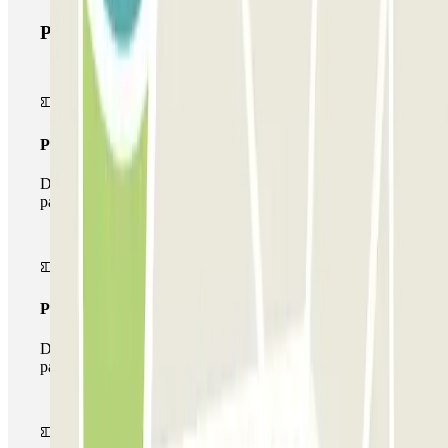
Prodotti di Parclick
Pass unico
Durante il tuo soggiorno potrai entrare e uscire dal
parcheggio una sola volta
Pass multiparking
Durante il tuo soggiorno potrai usufruire dell'intera rete di
parcheggi disponibili su Parclick.