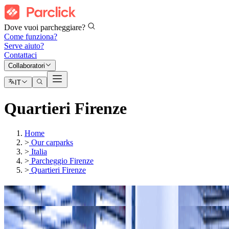
Dove vuoi parcheggiare?
Come funziona?
Serve aiuto?
Contattaci
Collaboratori
IT
Quartieri Firenze
Home
>
Our carparks
>
Italia
>
Parcheggio Firenze
>
Quartieri Firenze
I nostri parcheggi a
Campo di Marte
I nostri parcheggi a
Oltrarno