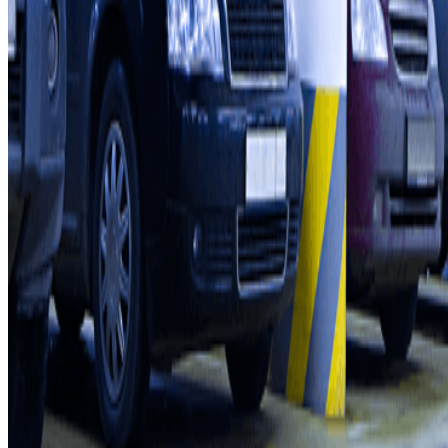
Collaboratori
Proprietari di parcheggio
Affiliati
Contatto
Contattaci
FAQ
Puoi utilizzare questi metodi di pagamento:
Condizioni contrattuali e di utilizzo
Termini di cancellazione
Politica sui cookies
Gestisci i cookie
Politica sulla privacy
Whistleblowing
©2026 Parclick. Tutti i diritti riservati