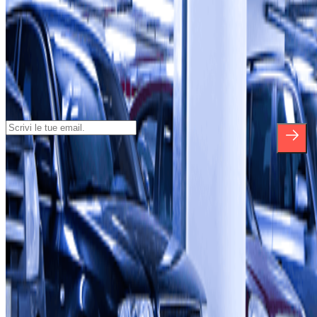
Iscriviti alla nostra Newsletter e rimani
aggiornato su sconti, concorsi e tante
altre sorprese.
*Iscrivendoti, accetti la nostra Informativa sulla Privacy per ricevere
comunicazioni commerciali da Parclick. Senza alcun impegno,
potrai disiscriverti quando vuoi direttamente dalla stessa newsletter.
Riguardo a Parclcik
Chi siamo
Come funziona?
I Nostri Parcheggi
Collaboriamo?