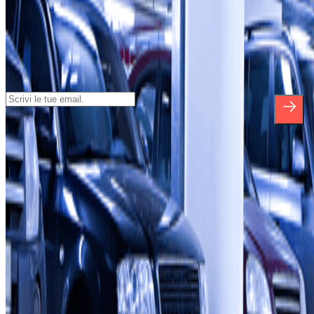
Iscriviti alla nostra Newsletter e rimani
aggiornato su sconti, concorsi e tante
altre sorprese.
*Iscrivendoti, accetti la nostra Informativa sulla Privacy per ricevere
comunicazioni commerciali da Parclick. Senza alcun impegno,
potrai disiscriverti quando vuoi direttamente dalla stessa newsletter.
Riguardo a Parclcik
Chi siamo
Come funziona?
I Nostri Parcheggi
Collaboriamo?
Collaboratori