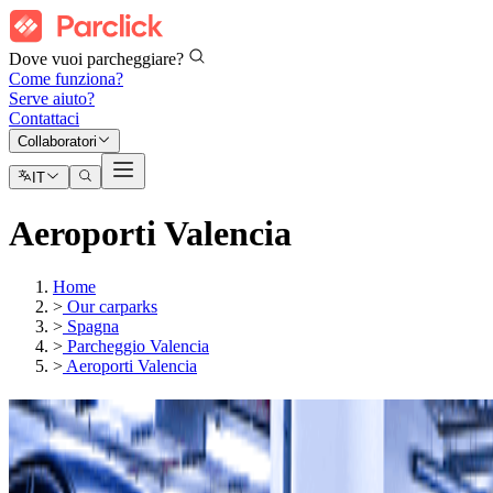
Dove vuoi parcheggiare?
Come funziona?
Serve aiuto?
Contattaci
Collaboratori
IT
Aeroporti Valencia
Home
>
Our carparks
>
Spagna
>
Parcheggio Valencia
>
Aeroporti Valencia
I nostri parcheggi a
Aeroporto di Valencia (VLC)