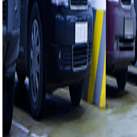
Proprietari di parcheggio
Affiliati
Contatto
Contattaci
FAQ
Puoi utilizzare questi metodi di pagamento:
Condizioni contrattuali e di utilizzo
Termini di cancellazione
Politica sui cookies
Gestisci i cookie
Politica sulla privacy
Whistleblowing
©2026 Parclick. Tutti i diritti riservati