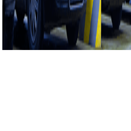
Termini di cancellazione
Politica sui cookies
Gestisci i cookie
Politica sulla privacy
Whistleblowing
©2026 Parclick. Tutti i diritti riservati