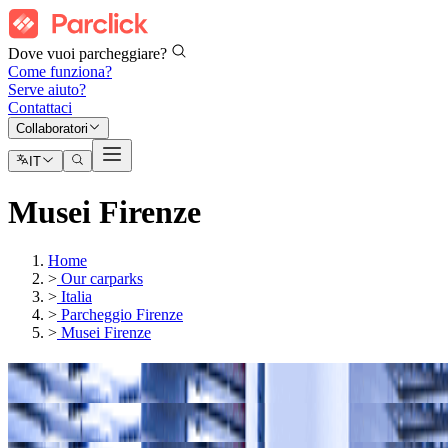
Dove vuoi parcheggiare?
Come funziona?
Serve aiuto?
Contattaci
Collaboratori
IT
Musei Firenze
Home
>
Our carparks
>
Italia
>
Parcheggio Firenze
>
Musei Firenze
I nostri parcheggi a
Galleria degli Uffizi
I nostri parcheggi a
Palazzo Pitti