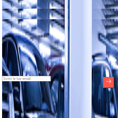
I nostri parcheggi a
Palazzo Strozzi
I nostri parcheggi a
Museo San Marco
I nostri parcheggi a
Santo Stefano al Ponte
Iscriviti alla nostra Newsletter e rimani
aggiornato su sconti, concorsi e tante
altre sorprese.
*Iscrivendoti, accetti la nostra Informativa sulla Privacy per ricevere
comunicazioni commerciali da Parclick. Senza alcun impegno,
potrai disiscriverti quando vuoi direttamente dalla stessa newsletter.
Riguardo a Parclcik