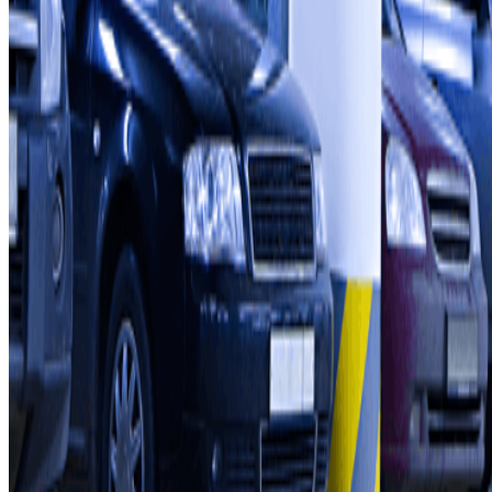
Chi siamo
Come funziona?
I Nostri Parcheggi
Collaboriamo?
Collaboratori
Proprietari di parcheggio
Affiliati
Contatto
Contattaci
FAQ
Puoi utilizzare questi metodi di pagamento:
Condizioni contrattuali e di utilizzo