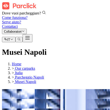
Dove vuoi parcheggiare?
Come funziona?
Serve aiuto?
Contattaci
Collaboratori
IT
Musei Napoli
Home
>
Our carparks
>
Italia
>
Parcheggio Napoli
>
Musei Napoli
I nostri parcheggi a
Villa Pignatelli
I nostri parcheggi a
Museo Archeologico di Napoli