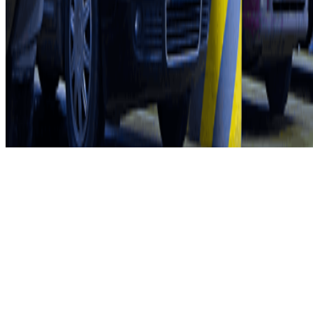
Condizioni contrattuali e di utilizzo
Termini di cancellazione
Politica sui cookies
Gestisci i cookie
Politica sulla privacy
Whistleblowing
©2026 Parclick. Tutti i diritti riservati