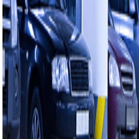
Riguardo a Parclcik
Chi siamo
Come funziona?
I Nostri Parcheggi
Collaboriamo?
Collaboratori
Proprietari di parcheggio
Affiliati
Contatto
Contattaci
FAQ
Puoi utilizzare questi metodi di pagamento: