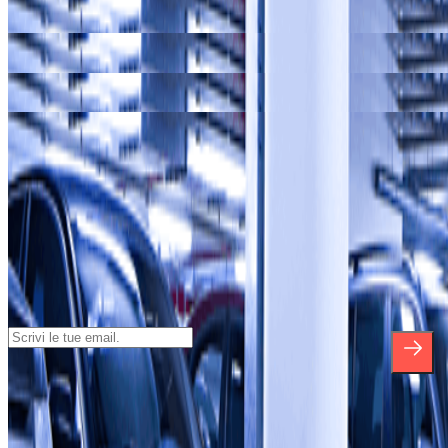
I nostri parcheggi a
Cappella Sansevero
I nostri parcheggi a
Castel Sant'Elmo
I nostri parcheggi a
Certosa di San Martino
I nostri parcheggi a
Museo di Capodimonte
Iscriviti alla nostra Newsletter e rimani
aggiornato su sconti, concorsi e tante
altre sorprese.
*Iscrivendoti, accetti la nostra Informativa sulla Privacy per ricevere
comunicazioni commerciali da Parclick. Senza alcun impegno,
potrai disiscriverti quando vuoi direttamente dalla stessa newsletter.