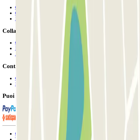
Chi siamo
Come funziona?
I Nostri Parcheggi
Collaboriamo?
Collaboratori
Proprietari di parcheggio
Affiliati
Contatto
Contattaci
FAQ
Puoi utilizzare questi metodi di pagamento:
Condizioni contrattuali e di utilizzo
Termini di cancellazione