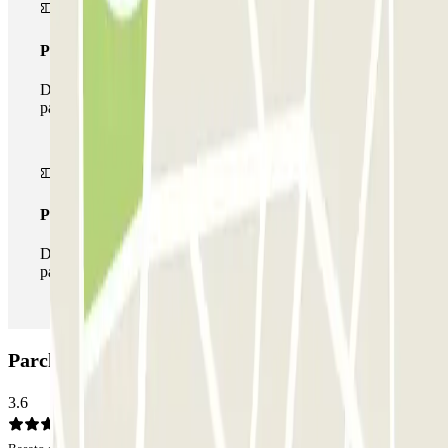
Pass multiparking
Durante il tuo soggiorno potrai usufruire dell'intera rete di
parcheggi disponibili su Parclick.
Pass illlimitato
Durante il tuo soggiorno potrai entrare e uscire dal
parcheggio tutte le volte che vorrai.
Parcheggio Rotunda Miraflores: Opinioni
3.6