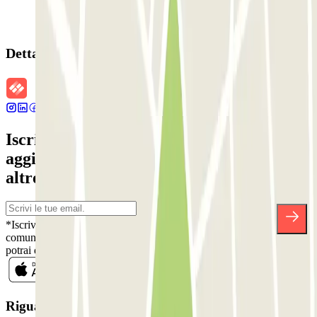
Dettagli della prenotazione
Iscriviti alla nostra Newsletter e rimani
aggiornato su sconti, concorsi e tante
altre sorprese.
*Iscrivendoti, accetti la nostra Informativa sulla Privacy per ricevere
comunicazioni commerciali da Parclick. Senza alcun impegno,
potrai disiscriverti quando vuoi direttamente dalla stessa newsletter.
Riguardo a Parclcik