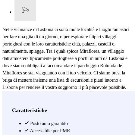
Nelle vicinanze di Lisbona ci sono molte località e luoghi fantastici
per fare una gita di un giorno, o per esplorare i tipici villaggi
portoghesi con le loro caratteristiche città, palazzi, castelli e,
naturalmente, spiagge. Tra i quali spicca Miraflores, un villaggio
dall'atmosfera tipicamente portoghese a pochi minuti da Lisbona e
dove siamo obbligati a raccomandare il parcheggio Rotunda de
Miraflores se stai viaggiando con il tuo veicolo. Ci siamo presi la
briga di mettere insieme una lista di escursioni e piani intorno a
Lisbona per rendere il vostro soggiorno il più piacevole possibile.
Sintra è l'escursione principale a Lisbona e si vuole andare in giro,
anche se possiamo combinarla con altre come Cascais, Estoril e
Cabo de Roca nello stesso giorno. Abbiamo anche fantastici palazzi
Caratteristiche
da visitare in città come Queluz, o Mafra, o, se il tempo è buono,
possiamo nuotare in alcune delle spiagge situate a pochi chilometri
Posto auto garantito
dalla città di Lisbona. Sintra è l'escursione più comune vicino a
Accessibile per PMR