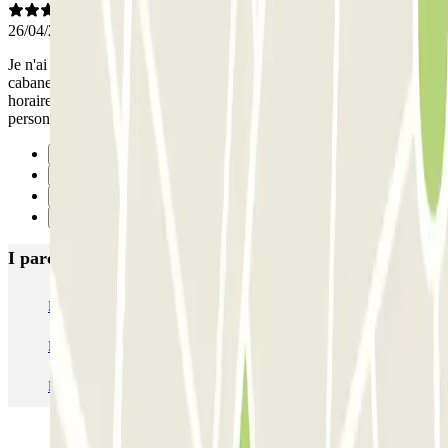
26/04/2024
Je n'ai mis qu'un avis intermédiaire car les pers présentes dans la
cabane étaient sympas. Par contre dès que vous êtes en dehors des
horaires de présence, il faut appeler dans un interphone, des
personnes pas très accueillantes avec une voix inentendable
Precedente
1
2
Successivo
I parcheggi
più prenotati
Parcheggio Venezia
Parcheggio Piazzale Roma Venezia
Parcheggio Roma
Parcheggio Milano
Parcheggio Malpensa Terminal 1
Parcheggio Malpensa