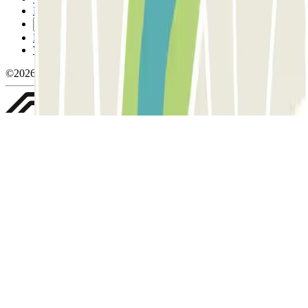
Politica sui cookies
Gestisci i cookie
Politica sulla privacy
Whistleblowing
©2026 Parclick. Tutti i diritti riservati