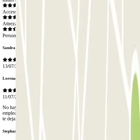
Basato su 5 opinioni
Accesso
Attrezzatura
Personale
Sandra
13/07/2026
Lorena
11/07/2026
No hay ninguna parte ni techada ni sombreada y no suele haber
empleados allí, pero al llamar por el interfón te validan la reserva y
te dejan entrar y salir.
Stephanie