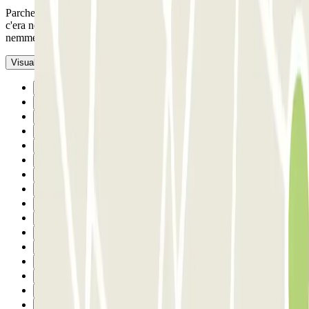
Parcheggio molto buono un po' lontano dal centro all'arrivo non
c'era nessuno ho scansionato il codice QR e ho trovato posto
nemmeno 30 secondi
- Tradotto con IA
Visualizza l’originale
Precedente
1
2
3
4
5
6
7
8
9
10
11
12
13
14
15