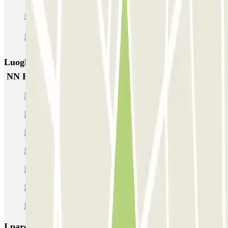
NN Rocafort
Torre Nuñez i Navarro
BSM Moll de la Fusta
Parking Viajeros
BSM Flos i Calcat
BSM Rius i Taulet
Luoghi ed eventi che potrebbero interessarti vicino a
NN Borrell
Parcheggi vicino al Paral·lel di Barcellona
Parcheggi nel Poble Sec
Parcheggi nel quartiere di Sant Antoni
Parcheggio Barcellona ZBE
Parcheggi vicino alla Boqueria
Parcheggi vicino alla Funicolare Barcellona-Montjuic
Parcheggi vicino alla Fondazione Joan Miró
I parcheggi
più prenotati