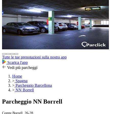
Tutte le tue prenotazioni sulla nostra app
Scarica l'app
Vedi più parcheggi
Home
>
Spagna
>
Parcheggio Barcellona
>
NN Borrell
Parcheggio NN Borrell
Comte Borrell, 26-28