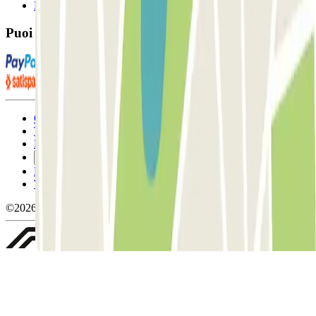
FAQ
Puoi utilizzare questi metodi di pagamento:
Condizioni contrattuali e di utilizzo
Termini di cancellazione
Politica sui cookies
Gestisci i cookie
Politica sulla privacy
Whistleblowing
©2026 Parclick. Tutti i diritti riservati