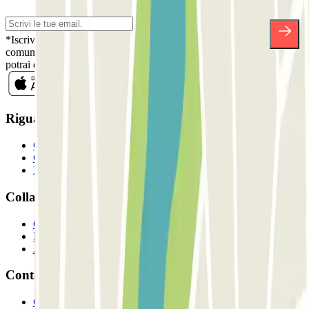
*Iscrivendoti, accetti la nostra Informativa sulla Privacy per ricevere
comunicazioni commerciali da Parclick. Senza alcun impegno,
potrai disiscriverti quando vuoi direttamente dalla stessa newsletter.
Riguardo a Parclcik
Chi siamo
Come funziona?
I Nostri Parcheggi
Collaboriamo?
Collaboratori
Proprietari di parcheggio
Affiliati
Contatto
Contattaci