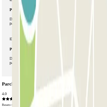
Pass multiparking
Durante il tuo soggiorno potrai usufruire dell'intera rete di
parcheggi disponibili su Parclick.
Pass illlimitato
Durante il tuo soggiorno potrai entrare e uscire dal
parcheggio tutte le volte che vorrai.
Parcheggio NN Borrell: Opinioni
4.0
Basato su 938 opinioni