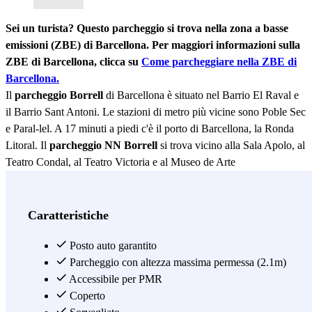
Sei un turista? Questo parcheggio si trova nella zona a basse
emissioni (ZBE) di Barcellona. Per maggiori informazioni sulla
ZBE di Barcellona, clicca su
Come parcheggiare nella ZBE di
Barcellona.
Il
parcheggio Borrell
di Barcellona è situato nel Barrio El Raval e
il Barrio Sant Antoni. Le stazioni di metro più vicine sono Poble Sec
e Paral-lel. A 17 minuti a piedi c'è il porto di Barcellona, la Ronda
Litoral. Il
parcheggio NN Borrell
si trova vicino alla Sala Apolo, al
Teatro Condal, al Teatro Victoria e al Museo de Arte
Contemporáneo de Barcelona.
IMPORTANTE: Ricorda di indicare il numero di telefono cellulare
Caratteristiche
che userai durante la tua permanenza a Barcellona.
Posto auto garantito
Accesso al parcheggio TELEFONICO. Assistenza al cliente
Parcheggio con altezza massima permessa (2.1m)
REMOTA.
Accessibile per PMR
Vedi di più
Coperto