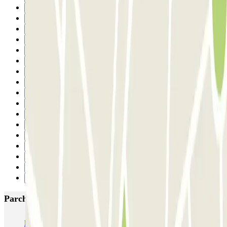
16
17
18
19
20
21
22
23
24
25
26
27
28
29
30
31
Successivo
Parcheggi più popolari a Barcellona
NN Santaló
NN Urgell 2
NN Borrell
NN Valencia III