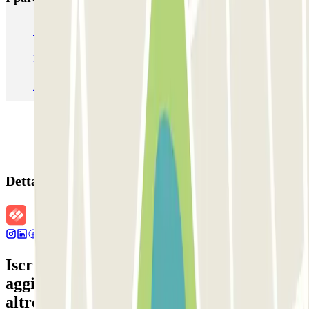
Parcheggio Venezia
Parcheggio Piazzale Roma Venezia
Parcheggio Roma
Parcheggio Milano
Parcheggio Malpensa Terminal 1
Parcheggio Malpensa
Dettagli della prenotazione
Iscriviti alla nostra Newsletter e rimani
aggiornato su sconti, concorsi e tante
altre sorprese.