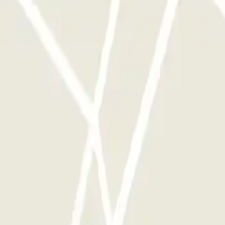
ggi disponibili su Parclick.
te le volte che vorrai.
court: Opinioni