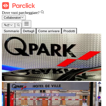
Dove vuoi parcheggiare?
Collaboratori
IT
Sommario
Dettagli
Come arrivare
Prodotti