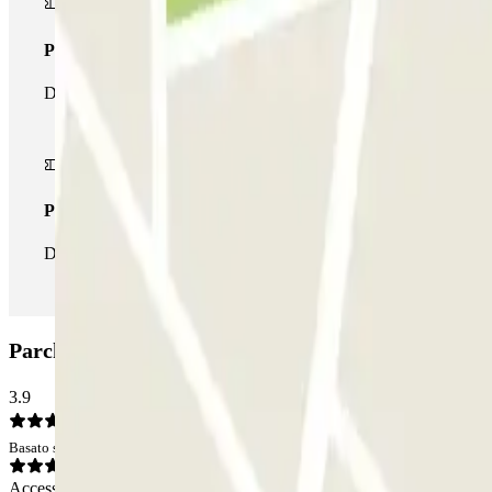
Pass multiparking
Durante il tuo soggiorno potrai usufruire dell'intera rete di parche
Pass illlimitato
Durante il tuo soggiorno potrai entrare e uscire dal parcheggio tut
Parcheggio Q-Park Hôtel de Ville Boulogne Billan
3.9
Basato su 47 opinioni
Accesso