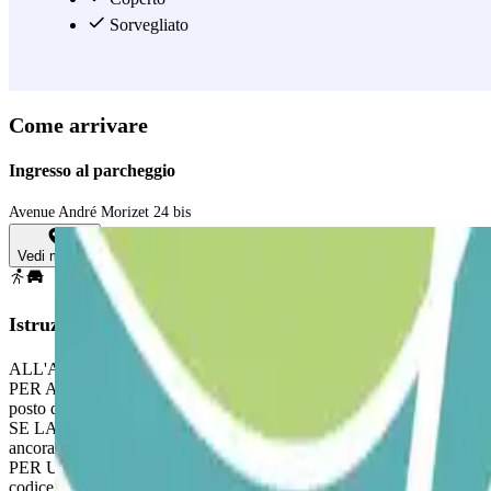
Sorvegliato
Come arrivare
Ingresso al parcheggio
Avenue André Morizet 24 bis
Vedi mappa
Istruzioni
ALL'ARRIVO: Entra nel parcheggio.
PER APRIRE LA BARRIERA: Avvicinati alla barriera. Il lettore di targh
posto disponibile.
SE LA BARRIERA NON SI APRE: USA IL CODICE QR RICEVUTO NELLA
ancora, chiama direttamente all'interfono. Carica il tuo codice QR in ant
PER USCIRE: Avvicinati alla barriera. Il lettore di targhe riconoscerà 
codice QR al terminale di uscita.