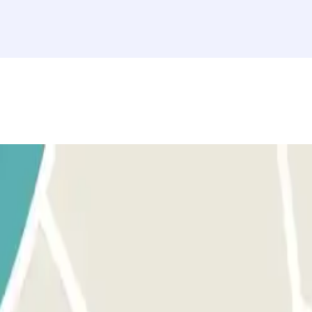
e riconoscerà il tuo veicolo, e la barriera si aprirà automaticamente 
 TUA E-MAIL DI CONFERMA: Se il lettore non riconosce la tua t
icipo, in base alla copertura di rete, all'interno del parcheggio.
il tuo veicolo, e la barriera si aprirà automaticamente senza dover premer