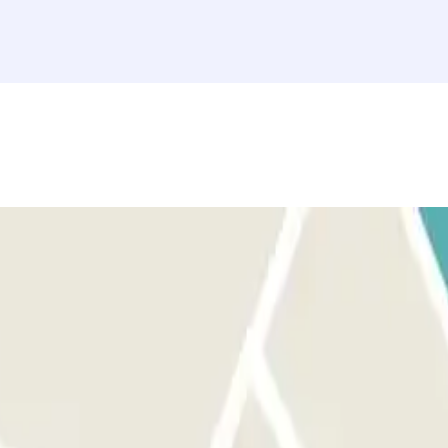
senza che tu debba premere alcun pulsante. Parcheggia in qualsiasi
arga, avvicina il codice QR al lettore. Se ciò non funziona
e alcun pulsante. Se la lettura della targa non funziona, scannerizza il