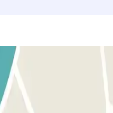
applicazione o il link presente sulla tua prenotazione. Assicurati di esser
ione o dal link presente sulla tua prenotazione potrai accedere a un altro 
renotazione avrai 15 minuti di cortesia per uscire dal parcheggio.
ivi, dovrai pagare l'importo corrispondente attraverso l'applicazione o il