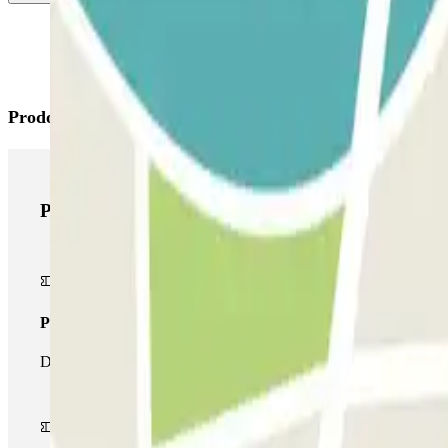
Prodotti di Parclick
Prodotti di Parclick
Pass unico
Durante il tuo soggiorno potrai entrare e uscire dal parcheggio un