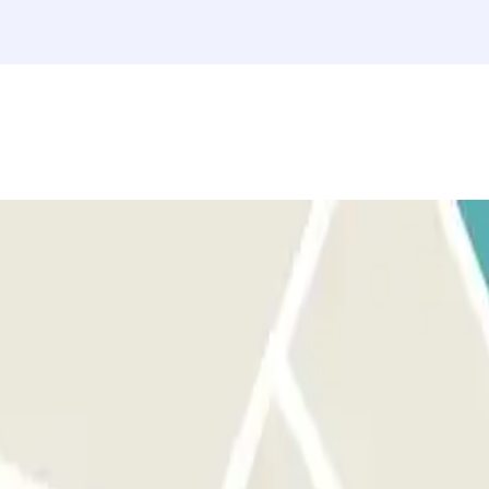
e di fronte all'ingresso corretto prima di attivare il pulsante.
pulsante per aprire l'uscita e le porte riservate ai pedoni. Il
 link presente sulla tua prenotazione. Ricorda di farlo prima di