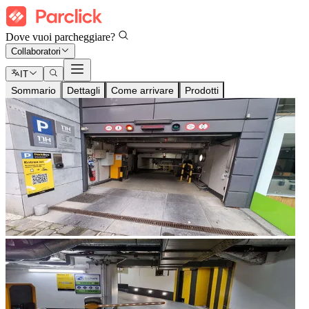
Dove vuoi parcheggiare?
Collaboratori
IT
Sommario
Dettagli
Come arrivare
Prodotti