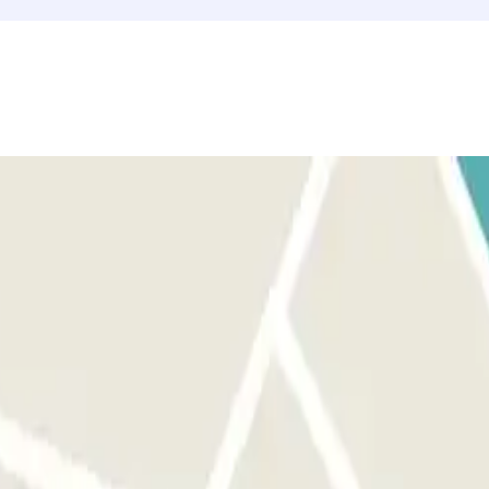
e di fronte all'ingresso corretto prima di attivare il pulsante.
pulsante per aprire l'uscita e le porte riservate ai pedoni. Il
 link presente sulla tua prenotazione. Ricorda di farlo prima di