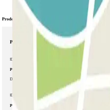
Prodotti di Parclick
Prodotti di Parclick
Pass unico
Durante il tuo soggiorno potrai entrare e uscire dal parcheggio un
Pass multiparking