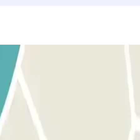
applicazione o il link presente sulla tua prenotazione. Assicurati di esser
ione o dal link presente sulla tua prenotazione potrai accedere a un altro 
renotazione avrai 15 minuti di cortesia per uscire dal parcheggio.
ivi, dovrai pagare l'importo corrispondente attraverso l'applicazione o il