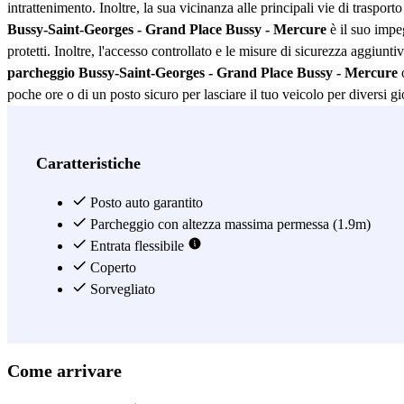
intrattenimento. Inoltre, la sua vicinanza alle principali vie di traspor
Bussy-Saint-Georges - Grand Place Bussy - Mercure
è il suo impeg
protetti. Inoltre, l'accesso controllato e le misure di sicurezza aggiuntiv
parcheggio Bussy-Saint-Georges - Grand Place Bussy - Mercure
o
poche ore o di un posto sicuro per lasciare il tuo veicolo per diversi g
accessibili, è la scelta ideale per chi cerca un parcheggio affidabile a
Vedi di più
Caratteristiche
Posto auto garantito
Parcheggio con altezza massima permessa (1.9m)
Entrata flessibile
Coperto
Sorvegliato
Come arrivare