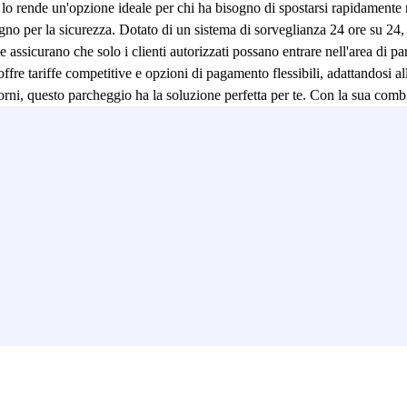
to lo rende un'opzione ideale per chi ha bisogno di spostarsi rapidamente 
no per la sicurezza. Dotato di un sistema di sorveglianza 24 ore su 24, g
e assicurano che solo i clienti autorizzati possano entrare nell'area di par
ffre tariffe competitive e opzioni di pagamento flessibili, adattandosi a
iorni, questo parcheggio ha la soluzione perfetta per te. Con la sua combi
 Bussy Saint Georges.