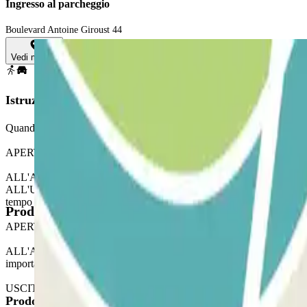
Ingresso al parcheggio
Boulevard Antoine Giroust 44
Vedi mappa
Istruzioni
Quando si accede al parcheggio, ricordarsi di controllare la sezione "I
APERTURA CON L'APPLICAZIONE PARCLICK
ALL'ARRIVO: dall'applicazione o tramite il link della prenotazione, util
ALL'USCITA: una volta entrati, riceverete il pulsante per aprire l'usc
tempo supplementare verrà addebitato.
Prodotti disponibili
APERTURA TRAMITE DIGICODE
ALL'ARRIVO: inserire il codice riportato nella sezione “Informazioni 
importanti”. Inserire il codice seguito da # sulla tastiera. MARGINE: 
USCITA PEDONALE
Prodotti di Parclick