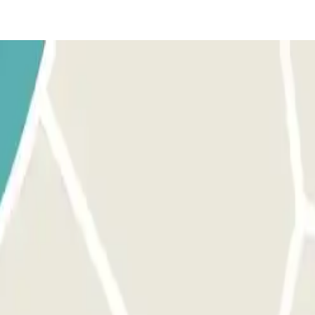
nformazioni importanti". L'accesso a questo parcheggio può essere effett
izzare l'apposito pulsante per aprire l'ingresso. Assicurarsi di essere dav
ita; la procedura è la stessa dell'ingresso. MARGINE: è possibile acced
importanti”. Digitare il codice seguito da # sulla tastiera. ALLA PART
è possibile accedere al parcheggio fino a 1 ora prima della prenotazion