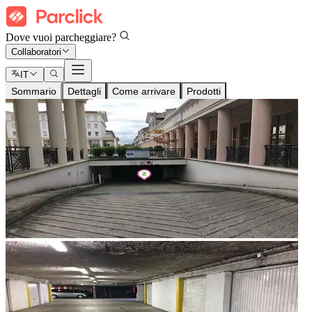
Dove vuoi parcheggiare?
Collaboratori
IT
Sommario
Dettagli
Come arrivare
Prodotti