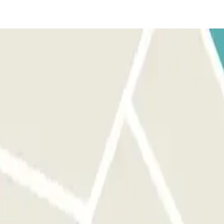
uato tramite la nostra applicazione o con il digicode.
anti all'ingresso corretto prima di attivare il pulsante.
ere al parcheggio fino a 30 minuti prima della prenotazione, ma questo
ENZA: inserire il codice riportato nella sezione “Informazioni
e, ma questo tempo aggiuntivo verrà addebitato.”