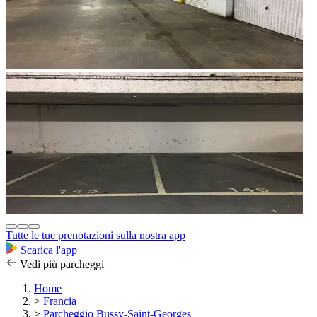
Tutte le tue prenotazioni sulla nostra app
Scarica l'app
Vedi più parcheggi
Home
>
Francia
>
Parcheggio Bussy-Saint-Georges