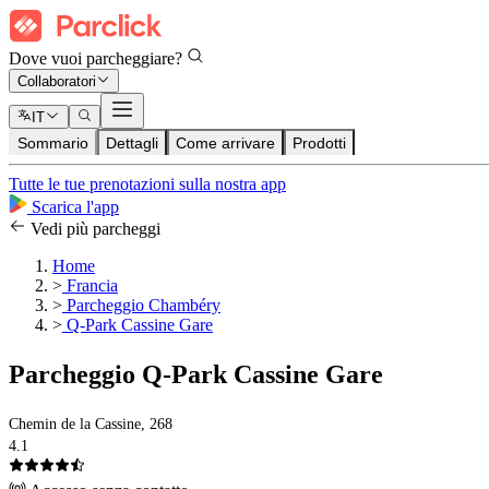
Dove vuoi parcheggiare?
Collaboratori
IT
Sommario
Dettagli
Come arrivare
Prodotti
Tutte le tue prenotazioni sulla nostra app
Scarica l'app
Vedi più parcheggi
Home
>
Francia
>
Parcheggio Chambéry
>
Q-Park Cassine Gare
Parcheggio Q-Park Cassine Gare
Chemin de la Cassine, 268
4.1