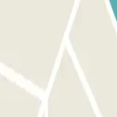
la barriera si aprirà automaticamente senza che tu debba premere
UA E-MAIL DI CONFERMA: Se il lettore non riconosce la tua
 base alla copertura di rete, all'interno del parcheggio. PER USCIRE:
te. Se la lettura della targa non funziona, scannerizza il codice QR al
E QR disponibile nella tua prenotazione. La prenotazione consente