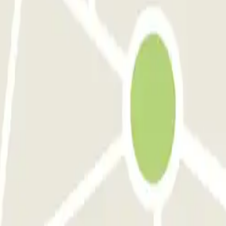
prévu est dépassé il y'a surcoût. pas possible d'utiliser le ticket gr