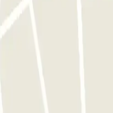
pple Pay. Le décalage d’heures est bien gérée. Parking parfait Merci