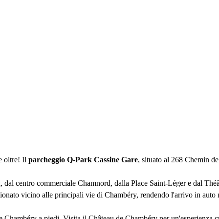
oltre! Il
parcheggio Q-Park Cassine Gare
, situato al 268 Chemin de 
x, dal centro commerciale Chamnord, dalla Place Saint-Léger e dal Thé
zionato vicino alle principali vie di Chambéry, rendendo l'arrivo in auto
re Chambéry a piedi. Visita il Château de Chambéry per un'esperienza cul