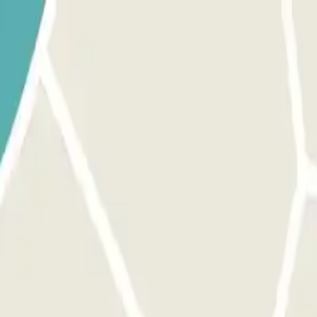
i alla barriera. Il lettore di targhe riconoscerà il tuo veicolo, e 
SE LA BARRIERA NON SI APRE: USA IL CODICE QR RICEVUTO NELLA T
iama direttamente all'interfono. Carica il tuo codice QR in anticipo, in
o, e la barriera si aprirà automaticamente senza dover premere alcun pulsan
 accesso pedonale, apri la porta o la sbarra con il codice o il CODIC