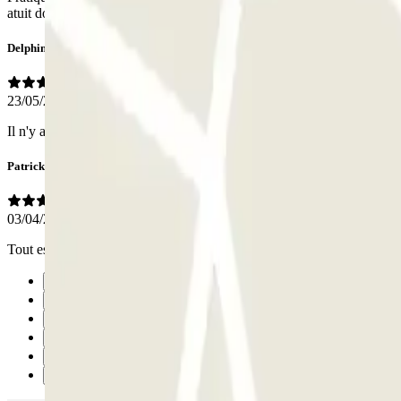
atuit donné par un commerçant
Delphine
23/05/2026
Il n'y a aucun personnel tarif cher et peu de place disponible pas de r
Patrick
03/04/2026
Tout est parfait ; un bémol : pas d’annulation possible malgré la ment
Precedente
1
2
3
4
Successivo