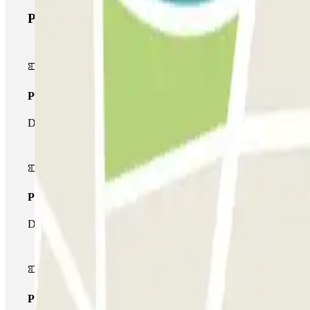
Prodotti di Parclick
Pass unico
Durante il tuo soggiorno potrai entrare e uscire dal parcheggio un
Pass multiparking
Durante il tuo soggiorno potrai usufruire dell'intera rete di parche
Pass illlimitato