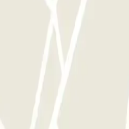
te le volte che vorrai.
 si le temos prévu nest pas consommé pas de remboursement et si le temps 