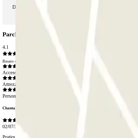
Durante il tuo soggiorno potrai entrare e uscire dal parcheggio tut
Parcheggio Q-Park Cassine Gare: Opinioni
4.1
Basato su 10 opinioni
Accesso
Attrezzatura
Personale
Chantal
02/07/2026
Pratique pour réserver sa place avant de venir au parking.. Par contrer