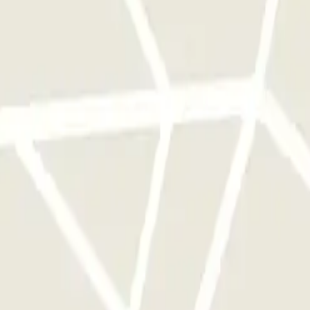
a sola volta
ggi disponibili su Parclick.