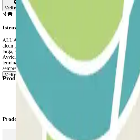
Vedi mappa
Istruzioni
ALL'ARRIVO: Entra nel parcheggio. PER APRIRE LA BARRIERA: Avvicinat
alcun pulsante. Parcheggia in qualsiasi posto disponibile. 
targa, avvicina il codice QR al lettore. Se ciò non funziona ancora, ch
Avvicinati alla barriera. Il lettore di targhe riconoscerà il tuo veicol
terminale di uscita. ACCESSO PEDONALE: Se il parcheggio dispone di
sempre entrate e uscite multiple.
Vedi di più
Prodotti disponibili
Prodotti di Parclick