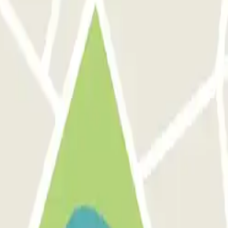
emise pour utilisateur fréquent ou de promotion
ion portée sur la confirmation de Resa lorsque le paiement se fait par A