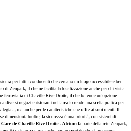
icura per tutti i conducenti che cercano un luogo accessibile e ben
 di Zenpark, il che ne facilita la localizzazione anche per chi visita
e ferroviaria di Chaville Rive Droite, il che lo rende un'opzione
 a diversi negozi e ristoranti nell'area lo rende una scelta pratica per
giata, ma anche per le caratteristiche che offre ai suoi utenti. Il
e dimensioni. Inoltre, la sicurezza è una priorità, con sistemi di
- Gare de Chaville Rive Droite - Atrium
fa parte della rete Zenpark,
 comodità e sicurezza, ma anche per un servizio che si preoccupa