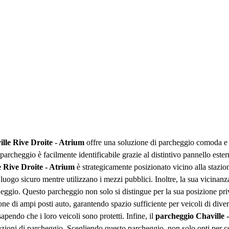
lle Rive Droite - Atrium
offre una soluzione di parcheggio comoda e s
cheggio è facilmente identificabile grazie al distintivo pannello esterno
e Rive Droite - Atrium
è strategicamente posizionato vicino alla stazion
 luogo sicuro mentre utilizzano i mezzi pubblici. Inoltre, la sua vicinanza
ggio. Questo parcheggio non solo si distingue per la sua posizione privile
ne di ampi posti auto, garantendo spazio sufficiente per veicoli di divers
apendo che i loro veicoli sono protetti. Infine, il
parcheggio Chaville 
oluzioni di parcheggio. Scegliendo questo parcheggio, non solo opti per