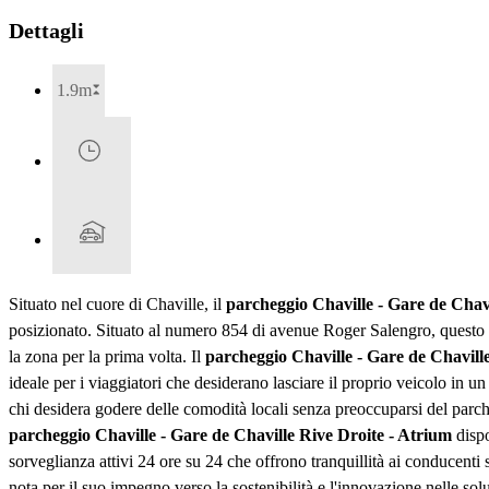
Dettagli
1.9m
Situato nel cuore di Chaville, il
parcheggio Chaville - Gare de Chavi
posizionato. Situato al numero 854 di avenue Roger Salengro, questo par
la zona per la prima volta. Il
parcheggio Chaville - Gare de Chavill
ideale per i viaggiatori che desiderano lasciare il proprio veicolo in un
chi desidera godere delle comodità locali senza preoccuparsi del parche
parcheggio Chaville - Gare de Chaville Rive Droite - Atrium
dispo
sorveglianza attivi 24 ore su 24 che offrono tranquillità ai conducenti s
nota per il suo impegno verso la sostenibilità e l'innovazione nelle s