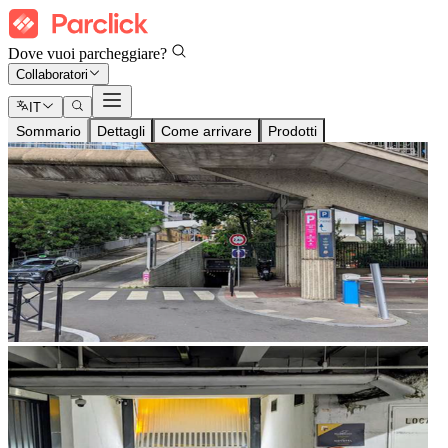
Dove vuoi parcheggiare?
Collaboratori
IT
Sommario
Dettagli
Come arrivare
Prodotti