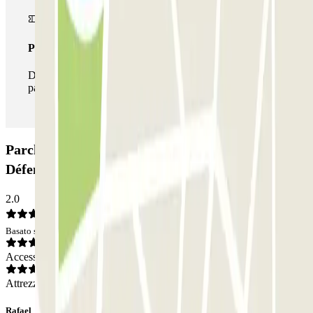
Pass illlimitato
Durante il tuo soggiorno potrai entrare e uscire dal
parcheggio tutte le volte che vorrai.
Parcheggio Pont de Neuilly - Esplanade de la
Défense Zenpark: Opinioni
2.0
Basato su 1 opinioni
Accesso
Attrezzatura
Rafael