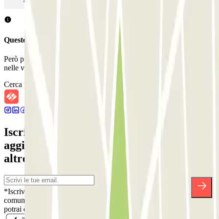
Questo parcheggio non accetta prenotazioni con Parclick.
Però puoi sempre prenotare un posto auto in uno di questi parcheggi
nelle vicinanze!
Cerca parcheggi vicini
Iscriviti alla nostra Newsletter e rimani
aggiornato su sconti, concorsi e tante
altre sorprese.
*Iscrivendoti, accetti la nostra Informativa sulla Privacy per ricevere
comunicazioni commerciali da Parclick. Senza alcun impegno,
potrai disiscriverti quando vuoi direttamente dalla stessa newsletter.