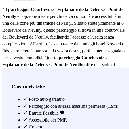
"Il
parcheggio Courbevoie - Esplanade de la Défense - Pont de
Neuilly
è l'opzione ideale per chi cerca comodità e accessibilità in
una delle zone più dinamiche di Parigi. Situato strategicamente al 6
Boulevard de Neuilly, questo parcheggio si trova in una controviale
del Boulevard de Neuilly, facilitando l'accesso e l'uscita senza
complicazioni. All'arrivo, basta passare davanti agli hotel Novotel e
Ibis, e troverete l'ingresso alla vostra destra, perfettamente segnalato
per la vostra comodità. Questo
parcheggio Courbevoie -
Esplanade de la Défense - Pont de Neuilly
offre una serie di
caratteristiche che lo fanno risaltare tra le altre opzioni di parcheggio
nella zona. Con ampi spazi di parcheggio, garantisce che il vostro
veicolo sarà sicuro e protetto in ogni momento. Inoltre, la sua
Caratteristiche
vicinanza a importanti punti di interesse come il distretto finanziario
di La Défense e l'iconico Ponte di Neuilly lo rende una scelta
Posto auto garantito
preferita sia per i professionisti che per i turisti. La sicurezza è una
Parcheggio con altezza massima permessa (1.9m)
priorità nel
parcheggio Courbevoie - Esplanade de la Défense -
Entrata flessibile
Pont de Neuilly
Accessibile per PMR
. Dotato di un sistema di sorveglianza 24 ore su 24,
potete essere certi che il vostro veicolo è in buone mani. Inoltre, il
Coperto