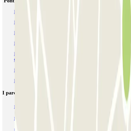
Pont de Neuilly - Esplanade de la Défense Zenpark
Parcheggio La Défense (Parigi) » Tariffe e Prenotazioni | Parclick
Parcheggi vicino alla Porte Maillot e al Palazzo dei Congressi
Parcheggio vicino a Porte Dauphine
Parcheggio vicino al quartiere Ternes di Parigi
Parcheggio vicino all'Arco Trionfo - Place de l'Etoile Charles de
Gaulle
Parcheggio vicino al quartiere Wagram di Parigi
Parcheggi vicino alla Place du Trocadero
I parcheggi
più prenotati
Parcheggio Venezia
Parcheggio Piazzale Roma Venezia
Parcheggio Roma
Parcheggio Milano
Parcheggio Malpensa Terminal 1
Parcheggio Malpensa