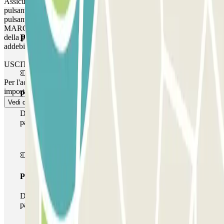
Assicurarsi di essere davanti all'ingresso giusto prima di attivare il
pulsante. ALLA PARTENZA: Una volta entrati, riceverete il
pulsante per aprire l'uscita. La procedura è la stessa dell'ingresso.
MARCIA: è possibile accedere al parcheggio fino a un'ora prima
Prodotti di Parclick
della prenotazione, ma questo tempo supplementare verrà
addebitato.
USCITA PEDONALE
Per l'accesso pedonale, consultare la sezione ""Informazioni
importanti""."
Pass unico
Vedi di più
Durante il tuo soggiorno potrai entrare e uscire dal
parcheggio una sola volta
Pass multiparking
Durante il tuo soggiorno potrai usufruire dell'intera rete di
parcheggi disponibili su Parclick.