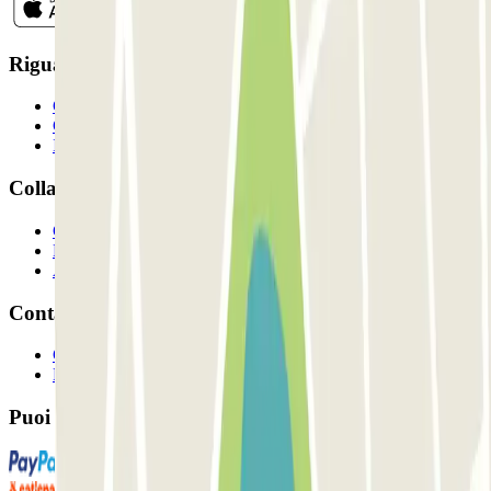
Riguardo a Parclcik
Chi siamo
Come funziona?
I Nostri Parcheggi
Collaboriamo?
Collaboratori
Proprietari di parcheggio
Affiliati
Contatto
Contattaci
FAQ
Puoi utilizzare questi metodi di pagamento: