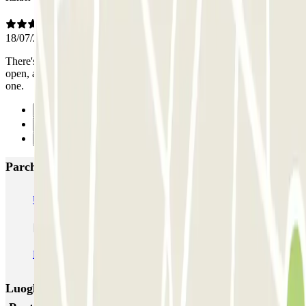
18/07/2025
There's barely any mobile coverage at the entrance, exit gate did not
open, and pedestrian access has two doors while the app only opens
one.
Precedente
1
Successivo
Parcheggi più popolari a Courbevoie
URBIS PARK Jacques Cartier (INDIGO) - La Défense - Courbevoie
INDIGO Centre - Grande Arche
Luoghi ed eventi che potrebbero interessarti vicino a