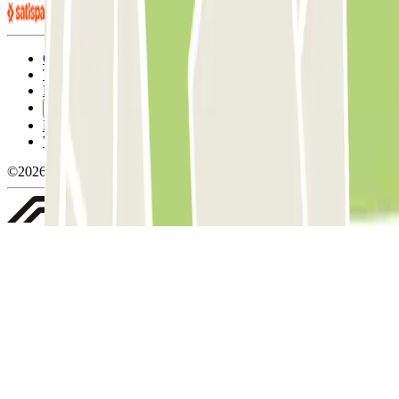
Condizioni contrattuali e di utilizzo
Termini di cancellazione
Politica sui cookies
Gestisci i cookie
Politica sulla privacy
Whistleblowing
©2026 Parclick. Tutti i diritti riservati