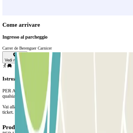
Come arrivare
Ingresso al parcheggio
Carrer de Berenguer Carnicer
Vedi mappa
Istruzioni
PER APRIRE LA BARRIERA: prendi il ticket. Parcheggia in
qualsiasi posto auto libero.
Vai alla cabina di controllo con la tua prenotazione Parclick e il
ticket. Se non trovi personale, chiama all'interfono.
Prodotti disponibili