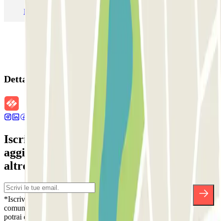
Parcheggio Malpensa Terminal 1
Parcheggio Malpensa
Dettagli della prenotazione
Iscriviti alla nostra Newsletter e rimani
aggiornato su sconti, concorsi e tante
altre sorprese.
*Iscrivendoti, accetti la nostra Informativa sulla Privacy per ricevere
comunicazioni commerciali da Parclick. Senza alcun impegno,
potrai disiscriverti quando vuoi direttamente dalla stessa newsletter.