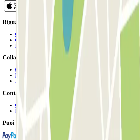
Riguardo a Parclcik
Chi siamo
Come funziona?
I Nostri Parcheggi
Collaboriamo?
Collaboratori
Proprietari di parcheggio
Affiliati
Contatto
Contattaci
FAQ
Puoi utilizzare questi metodi di pagamento: