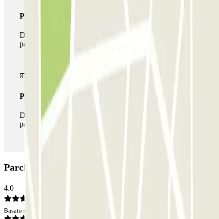
Pass multiparking
Durante il tuo soggiorno potrai usufruire dell'intera rete di
parcheggi disponibili su Parclick.
Pass illlimitato
Durante il tuo soggiorno potrai entrare e uscire dal
parcheggio tutte le volte che vorrai.
Parcheggio SABA Berenguer i Carnicer: Opinioni
4.0
Basato su 54 opinioni