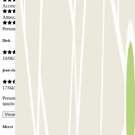
Accesso
Attrezzatura
Personale
Dirk
10/06/2026
jean claude
17/04/2026
Personale assente alla reception attesa 10 minuti parla solo spagnolo
spazio ristretto per le dimensioni delle auto attuali
- Tradotto con IA
Visualizza l’originale
Mercè