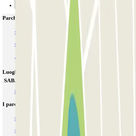
Successivo
Parcheggi più popolari a Girona
SABA Santa Caterina
SABA Berenguer i Carnicer
Saba Estación de Girona
AENA Aeropuerto de Girona-Costa Brava - General
Luoghi ed eventi che potrebbero interessarti vicino a
SABA Berenguer i Carnicer
Parcheggi all’Aeroporto di Girona-Costa Brava (GRO)
I parcheggi
più prenotati
Parcheggio Venezia
Parcheggio Piazzale Roma Venezia
Parcheggio Roma
Parcheggio Milano