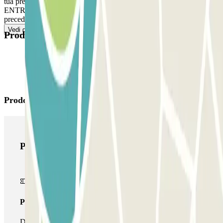
tua prenotazione Parclick. SE IL TUO PASS INCLUDE
ENTRATE E USCITE ILLIMITATE, segui il processo indicato
precedentemente per entrare e uscire.
Vedi di più
Prodotti disponibili
Prodotti di Parclick
Prodotti di Parclick
Pass unico
Durante il tuo soggiorno potrai entrare e uscire dal