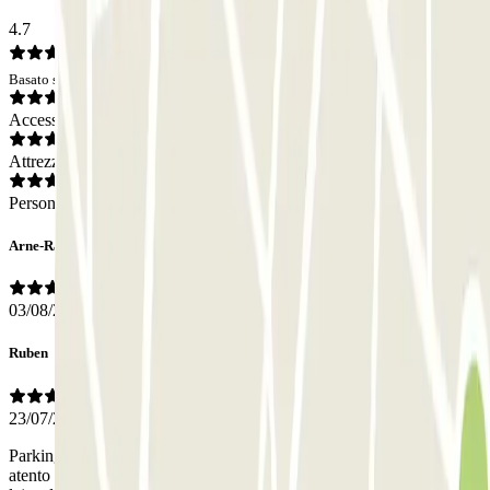
4.7
Basato su 50 opinioni
Accesso
Attrezzatura
Personale
Arne-Rasmus
03/08/2026
Ruben
23/07/2026
Parking con fácil acceso y plazas amplias. El personal del hotel fue
atento y agradable, me lo pusieron fácil. Si necesitas un parking