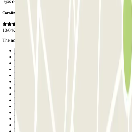
lejos del centro, es muy buena opción.
Caroline
10/04/2026
The access and the price
Precedente
1
2
3
4
5
6
7
8
9
10
11
12
13