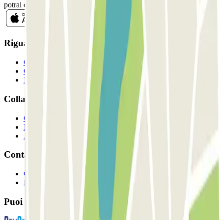
potrai disiscriverti quando vuoi direttamente dalla stessa newsletter.
Riguardo a Parclcik
Chi siamo
Come funziona?
I Nostri Parcheggi
Collaboriamo?
Collaboratori
Proprietari di parcheggio
Affiliati
Contatto
Contattaci
FAQ
Puoi utilizzare questi metodi di pagamento: