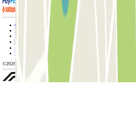
Condizioni contrattuali e di utilizzo
Termini di cancellazione
Politica sui cookies
Gestisci i cookie
Politica sulla privacy
Whistleblowing
©2026 Parclick. Tutti i diritti riservati