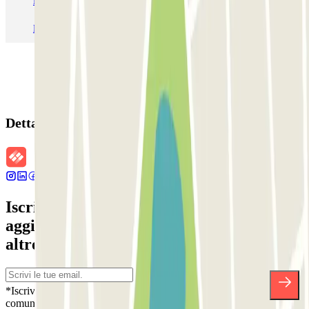
Parcheggio Roma
Parcheggio Milano
Parcheggio Malpensa Terminal 1
Parcheggio Malpensa
Dettagli della prenotazione
Iscriviti alla nostra Newsletter e rimani
aggiornato su sconti, concorsi e tante
altre sorprese.
*Iscrivendoti, accetti la nostra Informativa sulla Privacy per ricevere
comunicazioni commerciali da Parclick. Senza alcun impegno,