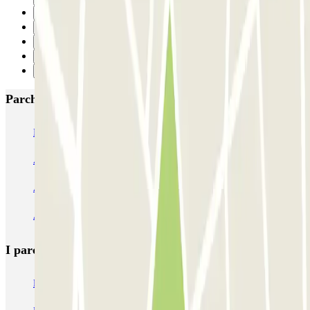
14
15
16
17
Successivo
Parcheggi più popolari a Granada
IC Hospital Virgen de las Nieves
Parking Sócrates
APK2 Escolapios
APK2 Triunfo - AVE
AUSSA Hermanos Maristas
APK2 Arabial
APK2 Mondragones
AENA Aeropuerto de Granada - General P1
Ibis Granada
Alsina
I parcheggi
più prenotati
Parcheggio Venezia
Parcheggio Piazzale Roma Venezia