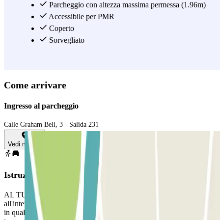
Parcheggio con altezza massima permessa (1.96m)
Accessibile per PMR
Coperto
Sorvegliato
Come arrivare
Ingresso al parcheggio
Calle Graham Bell, 3 - Salida 231
Vedi mappa
Istruzioni
AL TUO ARRIVO, PER APRIRE LA BARRIERA: 1) Chiama
all'interfono e comunica i dati della tua prenotazione. 2) Parcheggia
in qualsiasi posto auto libero. 3) Vai alla cabina di controllo con la