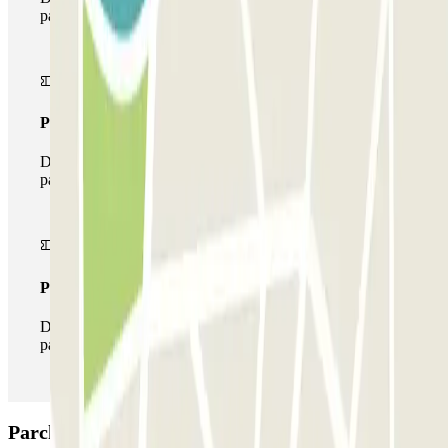
parcheggio una sola volta
Pass multiparking
Durante il tuo soggiorno potrai usufruire dell'intera rete di
parcheggi disponibili su Parclick.
Pass illlimitato
Durante il tuo soggiorno potrai entrare e uscire dal
parcheggio tutte le volte che vorrai.
Parcheggio Ibis Granada: Opinioni