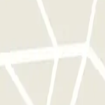
a sola volta
ggi disponibili su Parclick.