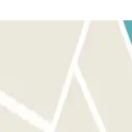
e di fronte all'ingresso corretto prima di attivare il pulsante.
pulsante per aprire l'uscita e le porte riservate ai pedoni. Il
 link presente sulla tua prenotazione. Ricorda di farlo prima di