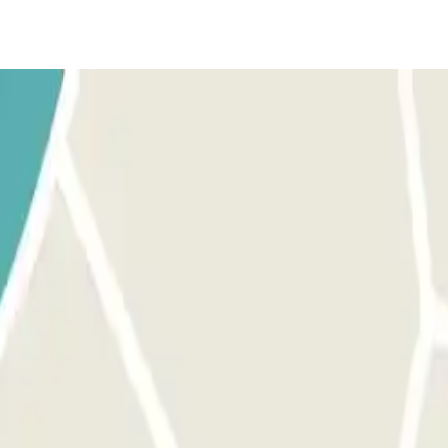
applicazione o il link presente sulla tua prenotazione. Assicurati di esser
ione o dal link presente sulla tua prenotazione potrai accedere a un altro 
renotazione avrai 15 minuti di cortesia per uscire dal parcheggio.
ivi, dovrai pagare l'importo corrispondente attraverso l'applicazione o il