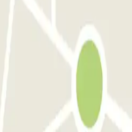
omenade
ParkBee World Forum Parking A
Parkbee Spaarwaterhof
sa