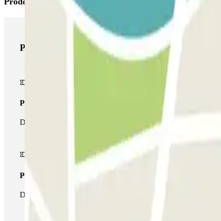
Prodotti di Parclick
Prodotti di Parclick
Pass unico
Durante il tuo soggiorno potrai entrare e uscire dal parcheggio un
Pass multiparking
Durante il tuo soggiorno potrai usufruire dell'intera rete di parche