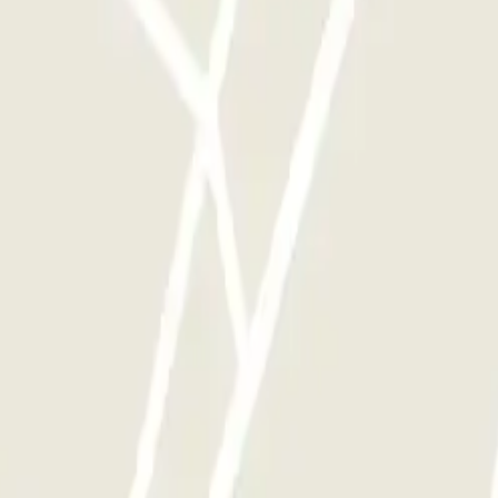
te le volte che vorrai.
Hof
ParkBee Koninginnegracht
ParkBee Leonardo Royal Hotel Den Haag Pr
 ParkBee Madurodam
Roma
Parcheggio Milano
Parcheggio Malpensa Terminal 1
Parcheggio Malpen