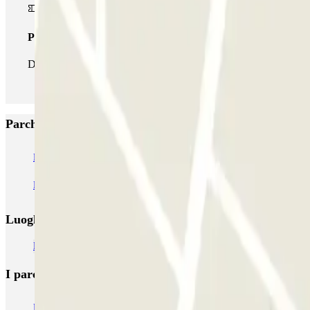
Pass illlimitato
Durante il tuo soggiorno potrai entrare e uscire dal parcheggio tut
Parcheggi più popolari a Haag
ParkBee Alexanderveld
ParkBee Eisenhowerlaan
ParkBee Haagsche 
Parkbee HMC Bronovo
Q-Park Mauritskade
Q-Park Malieveld
Luoghi ed eventi che potrebbero interessarti vicino a
Parcheggi all’Aeroporto di Rotterdam - L'Aia (RTM)
I parcheggi
più prenotati
Parcheggio Venezia
Parcheggio Piazzale Roma Venezia
Parcheggio 