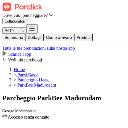
Dove vuoi parcheggiare?
Collaboratori
IT
Sommario
Dettagli
Come arrivare
Prodotti
Tutte le tue prenotazioni sulla nostra app
Scarica l'app
Vedi più parcheggi
Home
>
Paesi Bassi
>
Parcheggio Haag
>
ParkBee Madurodam
Parcheggio ParkBee Madurodam
George Maduroplein 1
Accesso senza contatto