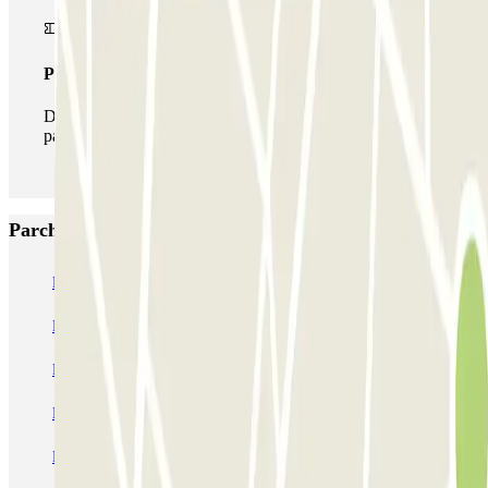
Pass illlimitato
Durante il tuo soggiorno potrai entrare e uscire dal
parcheggio tutte le volte che vorrai.
Parcheggi più popolari a Haag
ParkBee Alexanderveld
ParkBee Eisenhowerlaan
ParkBee Haagsche Hof
ParkBee Koninginnegracht
ParkBee Leonardo Royal Hotel Den Haag Promenade
ParkBee World Forum Parking A
Parkbee Spaarwaterhof
Parkbee HMC Bronovo
Q-Park Mauritskade
Q-Park Malieveld