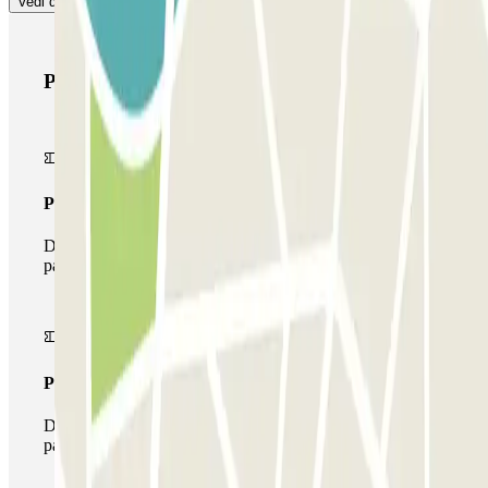
Vedi di più
Prodotti di Parclick
Pass unico
Durante il tuo soggiorno potrai entrare e uscire dal
parcheggio una sola volta
Pass multiparking
Durante il tuo soggiorno potrai usufruire dell'intera rete di
parcheggi disponibili su Parclick.