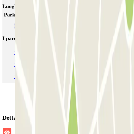
Luoghi ed eventi che potrebbero interessarti vicino a
ParkBee The Hague Teleport Hotel
Parcheggi all’Aeroporto di Rotterdam - L'Aia (RTM)
I parcheggi
più prenotati
Parcheggio Venezia
Parcheggio Piazzale Roma Venezia
Parcheggio Roma
Parcheggio Milano
Parcheggio Malpensa Terminal 1
Parcheggio Malpensa
Dettagli della prenotazione