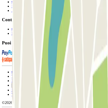
Collaboratori
Proprietari di parcheggio
Affiliati
Contatto
Contattaci
FAQ
Puoi utilizzare questi metodi di pagamento:
Condizioni contrattuali e di utilizzo
Termini di cancellazione
Politica sui cookies
Gestisci i cookie
Politica sulla privacy
Whistleblowing
©2026 Parclick. Tutti i diritti riservati