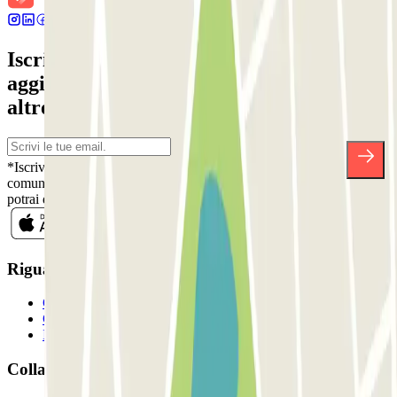
Iscriviti alla nostra Newsletter e rimani
aggiornato su sconti, concorsi e tante
altre sorprese.
*Iscrivendoti, accetti la nostra Informativa sulla Privacy per ricevere
comunicazioni commerciali da Parclick. Senza alcun impegno,
potrai disiscriverti quando vuoi direttamente dalla stessa newsletter.
Riguardo a Parclcik
Chi siamo
Come funziona?
I Nostri Parcheggi
Collaboriamo?