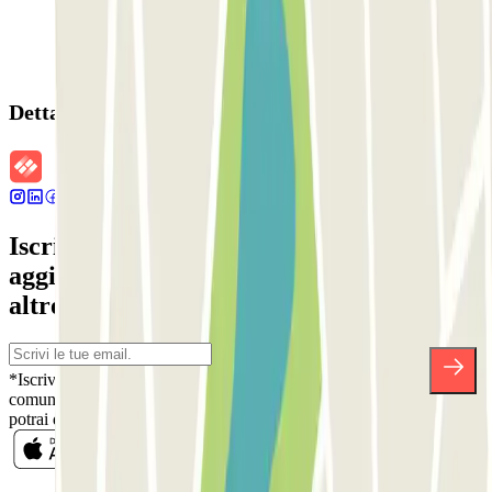
Dettagli della prenotazione
Iscriviti alla nostra Newsletter e rimani
aggiornato su sconti, concorsi e tante
altre sorprese.
*Iscrivendoti, accetti la nostra Informativa sulla Privacy per ricevere
comunicazioni commerciali da Parclick. Senza alcun impegno,
potrai disiscriverti quando vuoi direttamente dalla stessa newsletter.