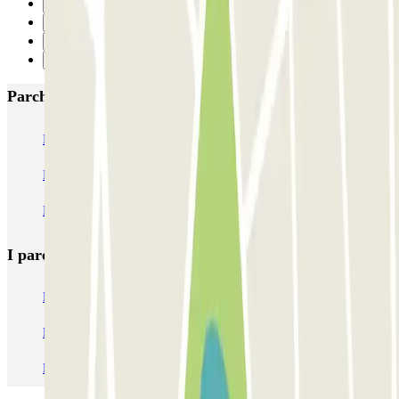
30
31
32
Successivo
Parcheggi più popolari a Issy-les-Moulineaux
INDIGO Hôtel de Ville
INDIGO Ile Saint Germain
INDIGO Coeur de Ville
Q-Park Val de Seine
INDIGO Camille Desmoulins
I parcheggi
più prenotati
Parcheggio Venezia
Parcheggio Piazzale Roma Venezia
Parcheggio Roma
Parcheggio Milano
Parcheggio Malpensa Terminal 1
Parcheggio Malpensa