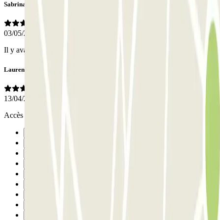
Sabrina
03/05/2026
Il y avait suffisamment de place. Facile à trouver. Parking propre
Laurent
13/04/2026
Accès simple efficace sécurisé, merci
Precedente
1
2
3
4
5
6
7
8