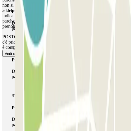
non si aprirà. Tuttavia, si prega di notare che ogni tempo extra verrà
addebitato, sia che arriviate prima o che partiate dopo l’orario
Pass unico
indicato nella vostra prenotazione, a seconda delle tariffe locali che il
parcheggio gestisce in quel momento. In questi casi, alla fine della
Durante il tuo soggiorno potrai entrare e uscire dal
prenotazione, riceverete una ricevuta per il tempo extra.
parcheggio una sola volta
POSTO NON GARANTITO IN QUESTO PARCHEGGIO. Non
c'è priorità d'ingresso, dovrai fare la fila o attendere se il parcheggio
è completo.
Vedi di più
Pass multiparking
Durante il tuo soggiorno potrai usufruire dell'intera rete di
parcheggi disponibili su Parclick.
Pass illlimitato
Durante il tuo soggiorno potrai entrare e uscire dal
parcheggio tutte le volte che vorrai.