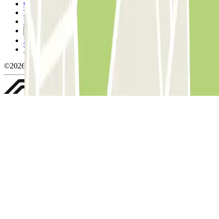
Condizioni contrattuali e di utilizzo
Termini di cancellazione
Politica sui cookies
Gestisci i cookie
Politica sulla privacy
Whistleblowing
©2026 Parclick. Tutti i diritti riservati