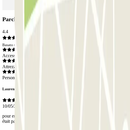
Parcheggio INDIGO Coeur de Ville: Opinioni
4.4
Basato su 96 opinioni
Accesso
Attrezzatura
Personale
Laurent
10/05/2026
pour entée un peu étroit et sinon la distance pour la foire de paris
était pas 900m mais 1.4 km merci de corriger :/