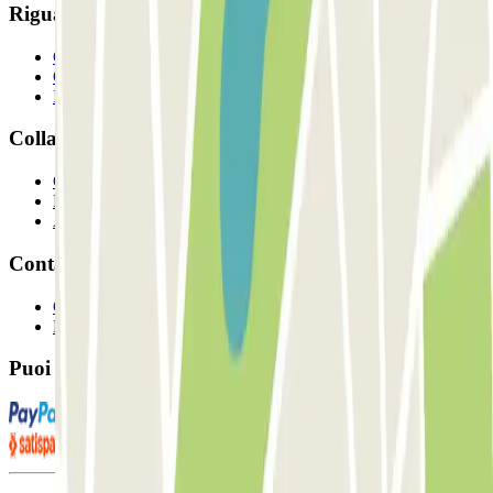
Riguardo a Parclcik
Chi siamo
Come funziona?
I Nostri Parcheggi
Collaboriamo?
Collaboratori
Proprietari di parcheggio
Affiliati
Contatto
Contattaci
FAQ
Puoi utilizzare questi metodi di pagamento: