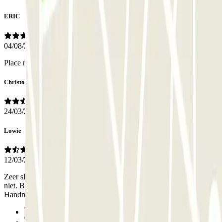
ERIC
04/08/2026
Place numéroté inexistante, sale pas pratique.
Christophe
24/03/2026
Lowie
12/03/2026
Zeer slecht. Bij entree sloot de poort tussenin en werkte verlichting
niet. Bij terug keer werkte het code klavier niet en zaten we vast.
Handmatig de poort moeten forceren. Ik raad dit aan iedereen af.
Precedente