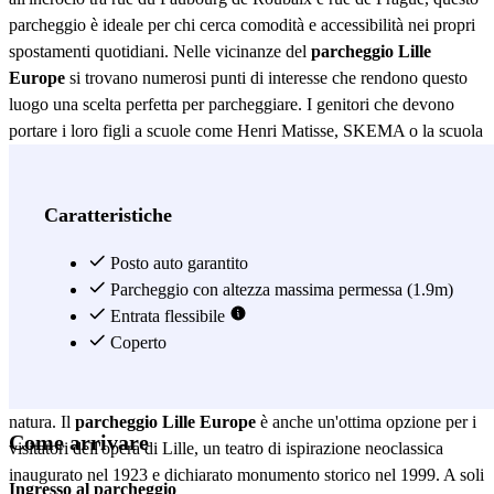
parcheggio è ideale per chi cerca comodità e accessibilità nei propri
spostamenti quotidiani. Nelle vicinanze del
parcheggio Lille
Europe
si trovano numerosi punti di interesse che rendono questo
luogo una scelta perfetta per parcheggiare. I genitori che devono
portare i loro figli a scuole come Henri Matisse, SKEMA o la scuola
Saint-Denis, possono farlo in meno di 6 minuti a piedi, risparmiando
tempo e denaro. Inoltre, il casinò Barrière Lille è a soli 8 minuti a
piedi, permettendo ai visitatori di godersi una serata di
Caratteristiche
intrattenimento senza preoccuparsi del parcheggio. Per gli amanti
dello shopping, il centro commerciale Euralille si trova a 11 minuti a
Posto auto garantito
piedi dal
parcheggio Lille Europe
Parcheggio con altezza massima permessa (1.9m)
. Qui, possono trovare una vasta
gamma di negozi come Mac, Uniqlo, Calzedonia e Primark, e
Entrata flessibile
godersi un'esperienza di shopping senza stress grazie alla facilità di
Coperto
parcheggio. Allo stesso modo, il giardino del Pré Muché, a soli 7
minuti a piedi, offre uno spazio tranquillo per chi desidera godersi la
natura. Il
parcheggio Lille Europe
è anche un'ottima opzione per i
Come arrivare
visitatori dell'opera di Lille, un teatro di ispirazione neoclassica
inaugurato nel 1923 e dichiarato monumento storico nel 1999. A soli
Ingresso al parcheggio