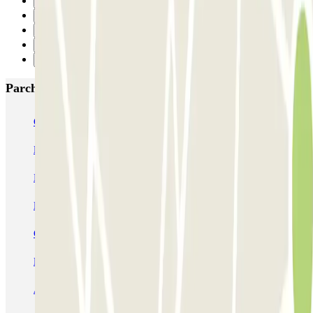
1
2
3
4
Successivo
Parcheggi più popolari a Lille
Gare de Lille-Europe ECTOR - Service Voiturier
Blue Valet - Gare de Lille Europe
INDIGO Grand Place
INDIGO Lille Plaza
Mairie - Gare de Lille Flandres Zenpark
Le Lil Club - Porte de Valenciennes Zenpark
Campanile - Place Vauban Zenpark
Mon Voiturier Lillois - Gares Europe et Flandres Lille
AEROPARK PREMIUM - Gares de Lille - Service voiturier