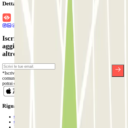
Dettagli della prenotazione
Iscriviti alla nostra Newsletter e rimani
aggiornato su sconti, concorsi e tante
altre sorprese.
*Iscrivendoti, accetti la nostra Informativa sulla Privacy per ricevere
comunicazioni commerciali da Parclick. Senza alcun impegno,
potrai disiscriverti quando vuoi direttamente dalla stessa newsletter.
Riguardo a Parclcik
Chi siamo
Come funziona?
I Nostri Parcheggi