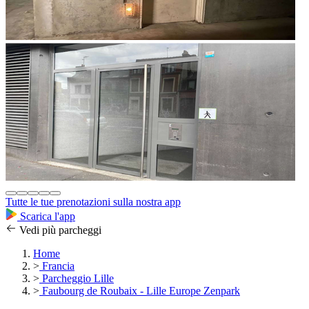
Tutte le tue prenotazioni sulla nostra app
Scarica l'app
Vedi più parcheggi
Home
>
Francia
>
Parcheggio Lille
>
Faubourg de Roubaix - Lille Europe Zenpark