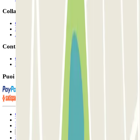
Collaboriamo?
Collaboratori
Proprietari di parcheggio
Affiliati
Contatto
Contattaci
FAQ
Puoi utilizzare questi metodi di pagamento:
Condizioni contrattuali e di utilizzo
Termini di cancellazione
Politica sui cookies
Gestisci i cookie
Politica sulla privacy