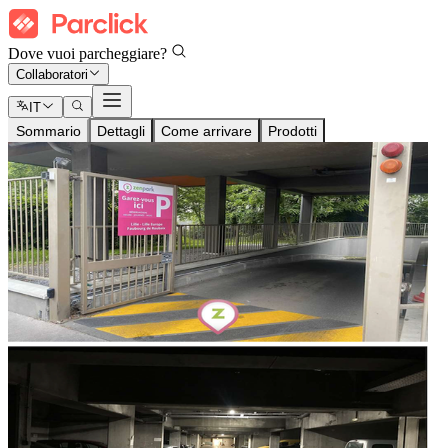
Dove vuoi parcheggiare?
Collaboratori
IT
Sommario
Dettagli
Come arrivare
Prodotti