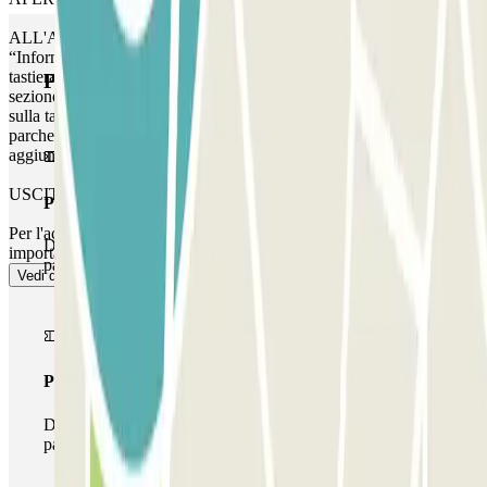
ALL'ARRIVO: inserire il codice riportato nella sezione
“Informazioni importanti”. Digitare il codice seguito da # sulla
tastiera. ALLA PARTENZA: inserire il codice riportato nella
Prodotti di Parclick
sezione “Informazioni importanti”. Inserire il codice seguito da #
sulla tastiera. MARGINE PERMESSO: è possibile accedere al
parcheggio fino a 1 ora prima della prenotazione, ma questo tempo
aggiuntivo verrà addebitato.”
USCITA PEDONALE
Pass unico
Per l'accesso pedonale, consultare la sezione ""Informazioni
Durante il tuo soggiorno potrai entrare e uscire dal
importanti"".
parcheggio una sola volta
Vedi di più
Pass multiparking
Durante il tuo soggiorno potrai usufruire dell'intera rete di
parcheggi disponibili su Parclick.