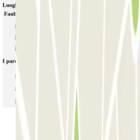
Luoghi ed eventi che potrebbero interessarti vicino a
Faubourg de Roubaix - Lille Europe Zenpark
Parcheggio vicino alla stazione ferroviaria Euralille di Lille
Parcheggio vicino alla Grand'Place de Lille
Parcheggio vicino al Quartiere Vieux Lille
I parcheggi
più prenotati
Parcheggio Venezia
Parcheggio Piazzale Roma Venezia
Parcheggio Roma
Parcheggio Milano
Parcheggio Malpensa Terminal 1
Parcheggio Malpensa