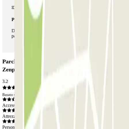
Pass illlimitato
Durante il tuo soggiorno potrai entrare e uscire dal
parcheggio tutte le volte che vorrai.
Parcheggio Faubourg de Roubaix - Lille Europe
Zenpark: Opinioni
3.2
Basato su 12 opinioni
Accesso
Attrezzatura
Personale