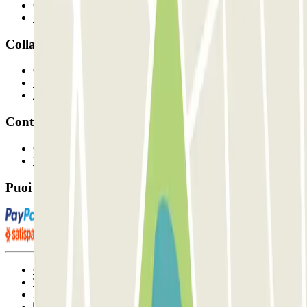
Come funziona?
I Nostri Parcheggi
Collaboriamo?
Collaboratori
Proprietari di parcheggio
Affiliati
Contatto
Contattaci
FAQ
Puoi utilizzare questi metodi di pagamento:
Condizioni contrattuali e di utilizzo
Termini di cancellazione
Politica sui cookies