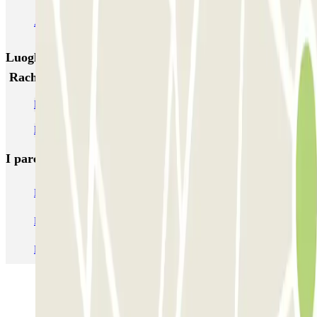
AEROPARK PREMIUM - Gares de Lille - Service voiturier
Luoghi ed eventi che potrebbero interessarti vicino a
Rachel Lempereur - Grand Palais Zenpark
Parcheggio vicino alla stazione ferroviaria Euralille di Lille
Parcheggio vicino alla Grand'Place de Lille
I parcheggi
più prenotati
Parcheggio Venezia
Parcheggio Piazzale Roma Venezia
Parcheggio Roma
Parcheggio Milano
Parcheggio Malpensa Terminal 1
Parcheggio Malpensa