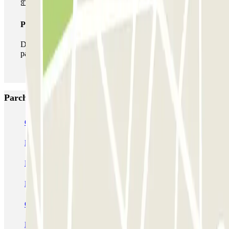
Pass illlimitato
Durante il tuo soggiorno potrai entrare e uscire dal
parcheggio tutte le volte che vorrai.
Parcheggi più popolari a Lille
Gare de Lille-Europe ECTOR - Service Voiturier
Blue Valet - Gare de Lille Europe
INDIGO Grand Place
INDIGO Lille Plaza
Mairie - Gare de Lille Flandres Zenpark
Le Lil Club - Porte de Valenciennes Zenpark
Campanile - Place Vauban Zenpark
Mon Voiturier Lillois - Gares Europe et Flandres Lille