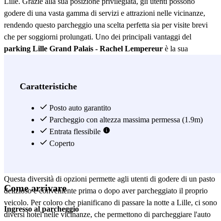
Lille. Grazie alla sua posizione privilegiata, gli utenti possono
godere di una vasta gamma di servizi e attrazioni nelle vicinanze,
rendendo questo parcheggio una scelta perfetta sia per visite brevi
che per soggiorni prolungati. Uno dei principali vantaggi del
parking Lille Grand Palais - Rachel Lempereur
è la sua
vicinanza ai trasporti pubblici. A soli 9 minuti a piedi, si trova la
stazione della metropolitana Lille Grand Palais (linea 2), che
permette di raggiungere in due fermate la Gare Lille Flandres e il
Caratteristiche
centro della città. Questa connessione rapida ed efficiente facilita
l'accesso ai principali punti di interesse di Lille, senza la necessità di
Posto auto garantito
preoccuparsi del traffico o della ricerca di parcheggio nel centro.
Parcheggio con altezza massima permessa (1.9m)
Inoltre, il
parking Lille Grand Palais - Rachel Lempereur
Entrata flessibile
è
circondato da una variegata offerta gastronomica. A meno di 7
Coperto
minuti a piedi, si possono trovare numerosi ristoranti come Le
Bistronome, Subway, Sushi Boutik Hoover e La Muse Gueule.
Questa diversità di opzioni permette agli utenti di godere di un pasto
Come arrivare
delizioso e conveniente prima o dopo aver parcheggiato il proprio
veicolo. Per coloro che pianificano di passare la notte a Lille, ci sono
Ingresso al parcheggio
diversi hotel nelle vicinanze, che permettono di parcheggiare l'auto