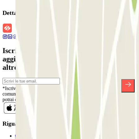
Dettagli della prenotazione
Iscriviti alla nostra Newsletter e rimani
aggiornato su sconti, concorsi e tante
altre sorprese.
*Iscrivendoti, accetti la nostra Informativa sulla Privacy per ricevere
comunicazioni commerciali da Parclick. Senza alcun impegno,
potrai disiscriverti quando vuoi direttamente dalla stessa newsletter.
Riguardo a Parclcik
Chi siamo