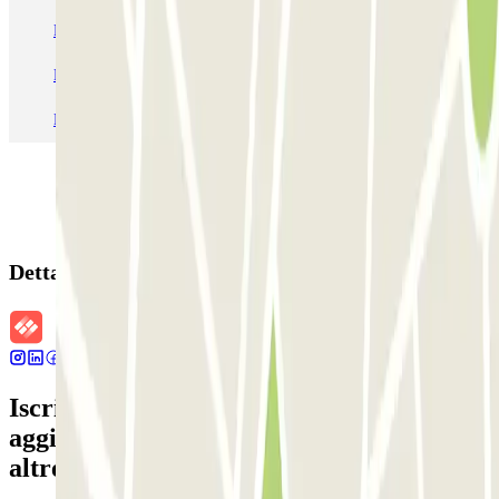
Parcheggio Venezia
Parcheggio Piazzale Roma Venezia
Parcheggio Roma
Parcheggio Milano
Parcheggio Malpensa Terminal 1
Parcheggio Malpensa
Dettagli della prenotazione
Iscriviti alla nostra Newsletter e rimani
aggiornato su sconti, concorsi e tante
altre sorprese.