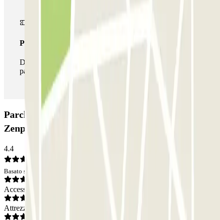
Pass illlimitato
Durante il tuo soggiorno potrai entrare e uscire dal
parcheggio tutte le volte che vorrai.
Parcheggio Appart'City - Pont de la Révolution
Zenpark: Opinioni
4.4
Basato su 3 opinioni
Accesso
Attrezzatura