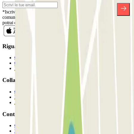
*Iscrivendoti, accetti la nostra Informativa sulla Privacy per ricevere
comunicazioni commerciali da Parclick. Senza alcun impegno,
potrai disiscriverti quando vuoi direttamente dalla stessa newsletter.
Riguardo a Parclcik
Chi siamo
Come funziona?
I Nostri Parcheggi
Collaboriamo?
Collaboratori
Proprietari di parcheggio
Affiliati
Contatto
Contattaci
FAQ