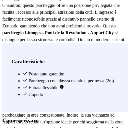
Chaudron, questo parcheggio offre una posizione privilegiata che
facilita l'accesso alle principali attrazioni della città. L'ingresso è
facilmente riconoscibile grazie al distintivo pannello esterno di
Zenpark, garantendo che non avrai problemi a trovarlo. Questo
parcheggio Limoges - Pont de la Révolution - Appart'City
si
distingue per la sua sicurezza e comodità. Dotato di moderni sistemi
di sorveglianza, puoi essere sicuro che il tuo veicolo sarà protetto in
ogni momento. Inoltre, la sua vicinanza a importanti punti di
interesse lo rende un'opzione conveniente sia per residenti che per
Caratteristiche
visitatori. Che tu abbia bisogno di un posto per parcheggiare durante
una giornata di shopping o una visita turistica, questo parcheggio è
Posto auto garantito
la soluzione perfetta. Un altro dei grandi vantaggi del
Parcheggio con altezza massima permessa (2m)
parcheggio
Limoges - Pont de la Révolution - Appart'City
Entrata flessibile
è la sua facilità di
accesso. Situato in una zona centrale, permette un accesso rapido e
Coperto
semplice dalle principali vie della città. Questo non solo fa
risparmiare tempo, ma riduce anche lo stress di cercare un posto per
parcheggiare in aree congestionate. Inoltre, la sua vicinanza ad
Come arrivare
Appart'City lo rende un'opzione ideale per chi soggiorna nella zona