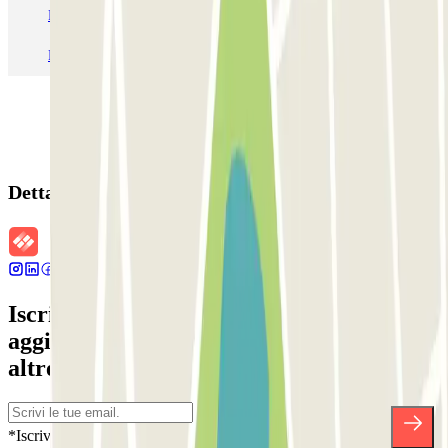
Parcheggio Roma
Parcheggio Milano
Parcheggio Malpensa Terminal 1
Parcheggio Malpensa
Dettagli della prenotazione
Iscriviti alla nostra Newsletter e rimani
aggiornato su sconti, concorsi e tante
altre sorprese.
*Iscrivendoti, accetti la nostra Informativa sulla Privacy per ricevere