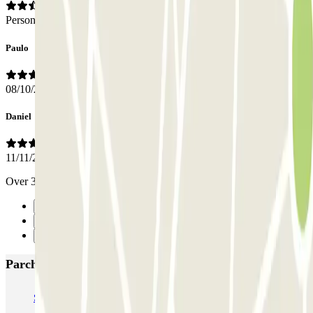
Personale
Paulo
08/10/2025
Daniel
11/11/2019
Over 35min wait time to get my car back. Never using them again
Precedente
1
Successivo
Parcheggi più popolari a Lisbona
SABA Estádio Universitário de Lisboa
Doca - Parque das Nações