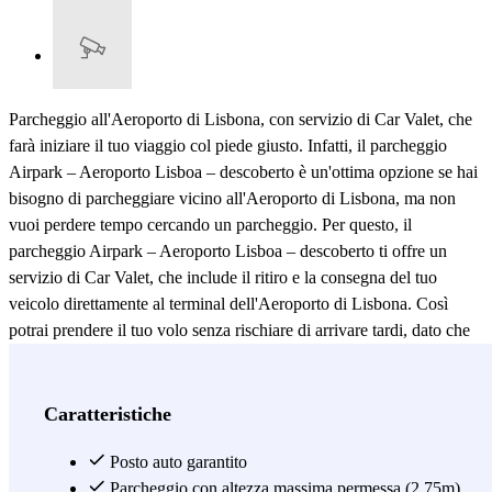
Parcheggio all'Aeroporto di Lisbona, con servizio di Car Valet, che
farà iniziare il tuo viaggio col piede giusto. Infatti, il parcheggio
Airpark – Aeroporto Lisboa – descoberto è un'ottima opzione se hai
bisogno di parcheggiare vicino all'Aeroporto di Lisbona, ma non
vuoi perdere tempo cercando un parcheggio. Per questo, il
parcheggio Airpark – Aeroporto Lisboa – descoberto ti offre un
servizio di Car Valet, che include il ritiro e la consegna del tuo
veicolo direttamente al terminal dell'Aeroporto di Lisbona. Così
potrai prendere il tuo volo senza rischiare di arrivare tardi, dato che
dovrai solo raggiungere il terminal in macchina, dove un operatore
del parcheggio la ritirerà per portarla fino al parcheggio. Il
parcheggio Airpark – Aeroporto Lisboa – descoberto dispone di
Caratteristiche
posti auto scoperti, ma questo non rappresenta un problema per la
sicurezza del tuo veicolo, dato che questo parcheggio dispone anche
Posto auto garantito
di un sistema di video sorveglianza sempre attivo. Parcheggiare
Parcheggio con altezza massima permessa (2.75m)