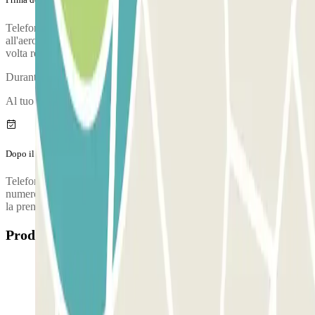
Telefona al parcheggio circa 15 minuti prima di arrivare
all'aeroporto. Il numero di telefono del parcheggio ti verrà dato una
volta realizzata la prenotazione.
Durante la telefonata ti verrà confermato il punto di incontro.
Al tuo arrivo, verrà realizzata un'ispezione del veicolo.
Dopo il tuo viaggio
Telefona al parcheggio per richiedere la consegna del tuo veicolo. Il
numero di telefono del parcheggio ti verrà dato una volta realizzata
la prenotazione.
Prodotti disponibili