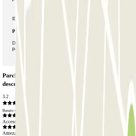
Pass illlimitato
Durante il tuo soggiorno potrai entrare e uscire dal
parcheggio tutte le volte che vorrai.
Parcheggio Airpark - Valet - Aeroporto Lisboa -
descoberto: Opinioni
3.2
Basato su 2 opinioni
Accesso
Attrezzatura