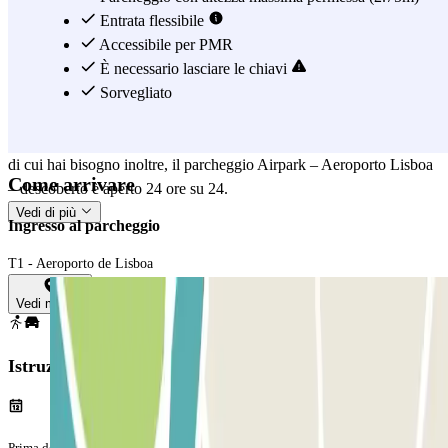
all'Aeroporto di Lisbona adesso è comodo e semplice, e potrai
Entrata flessibile
goderti il viaggio senza preoccupazioni. Inoltre, il giorno del tuo
Accessibile per PMR
ritorno ti verrà riconsegnato il veicolo direttamente al terminal, nella
È necessario lasciare le chiavi
stessa zona dove lo avevi lasciato all'andata; tutto quello che dovrai
Sorvegliato
fare sarà avvisare il parcheggio con 20 minuti di anticipo rispetto al
momento del tuo arrivo, ed ecco fatto! Per offrirti tutta la flessibilità
di cui hai bisogno inoltre, il parcheggio Airpark – Aeroporto Lisboa
Come arrivare
– descoberto è aperto 24 ore su 24.
Vedi di più
Ingresso al parcheggio
T1 - Aeroporto de Lisboa
Vedi mappa
Istruzioni
Prima del tuo viaggio