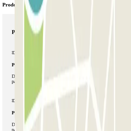
Prodotti di Parclick
Prodotti di Parclick
Pass unico
Durante il tuo soggiorno potrai entrare e uscire dal
parcheggio una sola volta
Pass multiparking
Durante il tuo soggiorno potrai usufruire dell'intera rete di
parcheggi disponibili su Parclick.