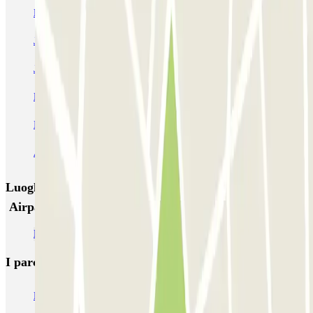
Liberdade
Rua Alexandre Braga
JETPARK Aeroporto Lisboa - coberto
JETPARK Aeroporto Lisboa - descoberto
EASYPARKING Aeroporto Lisboa - P&R - coberto
Inspira Santa Marta
SABA Praça do Município
Airpark - Valet - Aeroporto Lisboa - indoor
Luoghi ed eventi che potrebbero interessarti vicino a
Airpark - Valet - Aeroporto Lisboa - descoberto
Parcheggi all’Aeroporto di Lisbona Humberto Delgado (LIS)
I parcheggi
più prenotati
Parcheggio Venezia
Parcheggio Piazzale Roma Venezia