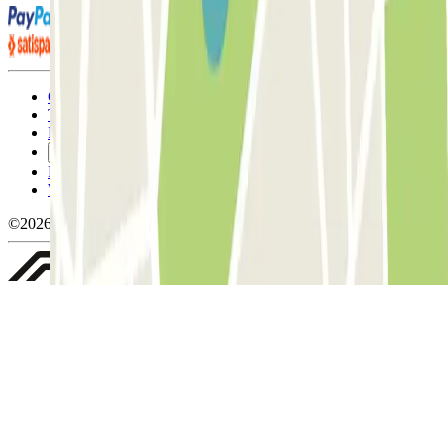
Condizioni contrattuali e di utilizzo
Termini di cancellazione
Politica sui cookies
Gestisci i cookie
Politica sulla privacy
Whistleblowing
©2026 Parclick. Tutti i diritti riservati