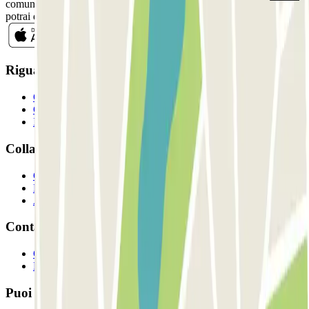
comunicazioni commerciali da Parclick. Senza alcun impegno,
potrai disiscriverti quando vuoi direttamente dalla stessa newsletter.
Riguardo a Parclcik
Chi siamo
Come funziona?
I Nostri Parcheggi
Collaboriamo?
Collaboratori
Proprietari di parcheggio
Affiliati
Contatto
Contattaci
FAQ
Puoi utilizzare questi metodi di pagamento: