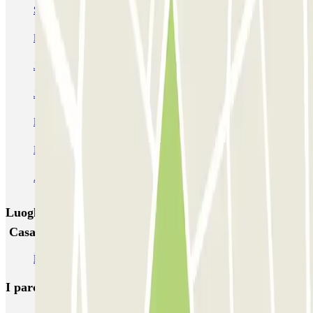
SABA Estádio Universitário de Lisboa
Doca - Parque das Nações
Liberdade
Rua Alexandre Braga
JETPARK Aeroporto Lisboa - coberto
JETPARK Aeroporto Lisboa - descoberto
EASYPARKING Aeroporto Lisboa - P&R - coberto
Inspira Santa Marta
SABA Praça do Município
Airpark - Valet - Aeroporto Lisboa - indoor
Luoghi ed eventi che potrebbero interessarti vicino a
Casal Ribeiro
Parcheggi all’Aeroporto di Lisbona Humberto Delgado (LIS)
I parcheggi
più prenotati