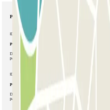
Prodotti di Parclick
Pass unico
Durante il tuo soggiorno potrai entrare e uscire dal
parcheggio una sola volta
Pass multiparking
Durante il tuo soggiorno potrai usufruire dell'intera rete di
parcheggi disponibili su Parclick.