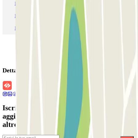
Parcheggio Venezia
Parcheggio Piazzale Roma Venezia
Parcheggio Roma
Parcheggio Milano
Parcheggio Malpensa Terminal 1
Parcheggio Malpensa
Dettagli della prenotazione
Iscriviti alla nostra Newsletter e rimani
aggiornato su sconti, concorsi e tante
altre sorprese.