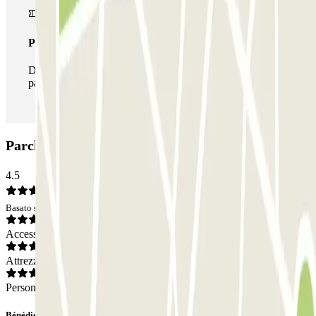
Pass illlimitato
Durante il tuo soggiorno potrai entrare e uscire dal
parcheggio tutte le volte che vorrai.
Parcheggio Casal Ribeiro: Opinioni
4.5
Basato su 2 opinioni
Accesso
Attrezzatura
Personale
Bénédicte