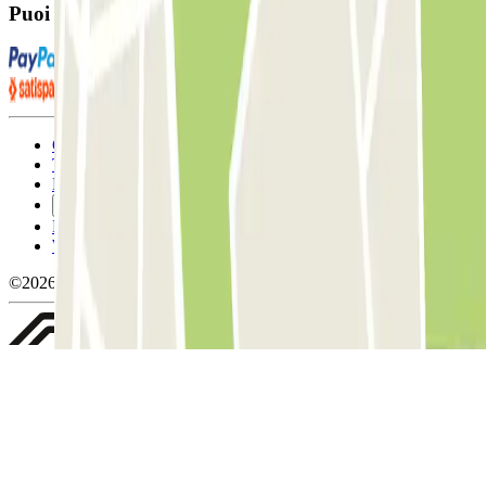
Puoi utilizzare questi metodi di pagamento:
Condizioni contrattuali e di utilizzo
Termini di cancellazione
Politica sui cookies
Gestisci i cookie
Politica sulla privacy
Whistleblowing
©2026 Parclick. Tutti i diritti riservati