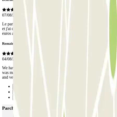
07/08/2025
Le parking était très bien mais je n'ai pas pu sortir avec la réservation
et j'ai dû repayer pour pouvoir sortir. De plus, la journée coûtait 12
euros alors que parclick m'a facturé 33 euros
Romain
04/08/2019
We have taken a default parking lot in view of the cancellation that
was made at the last minute in another. But this one was very nice
and very friendly staff.
Precedente
1
Successivo
Parcheggi più popolari a Lisbona