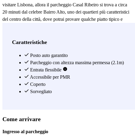
visitare Lisbona, allora il parcheggio Casal Ribeiro si trova a circa
20 minuti dal celebre Bairro Alto, uno dei quartieri più caratteristici
del centro della città, dove potrai provare qualche piatto tipico e
goderti la vista panoramica che ti offre l'Elevador de Santa Justa
(Ascensore di Santa Justa). Se hai già le valigie pronte, non ti resta
altro da fare che prenotare un posto auto nel parcheggio Casal
Caratteristiche
Ribeiro e scoprire ogni angolo di Lisbona senza pensieri!
Posto auto garantito
Vedi di più
Parcheggio con altezza massima permessa (2.1m)
Entrata flessibile
Accessibile per PMR
Coperto
Sorvegliato
Come arrivare
Ingresso al parcheggio