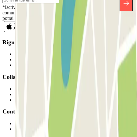
*Iscrivendoti, accetti la nostra Informativa sulla Privacy per ricevere
comunicazioni commerciali da Parclick. Senza alcun impegno,
potrai disiscriverti quando vuoi direttamente dalla stessa newsletter.
Riguardo a Parclcik
Chi siamo
Come funziona?
I Nostri Parcheggi
Collaboriamo?
Collaboratori
Proprietari di parcheggio
Affiliati
Contatto
Contattaci
FAQ