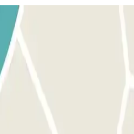
ma di arrivare alla stazione, chiamando il numero (+351) 966 687 677.
 posto, incontrerete il dipendente identificato con un maglione rosso R
 la ricevuta della vostra prenotazione Parclick. Tutti gli autisti sono qua
351) 966 687 677 per confermare il vostro arrivo e il personale del pa