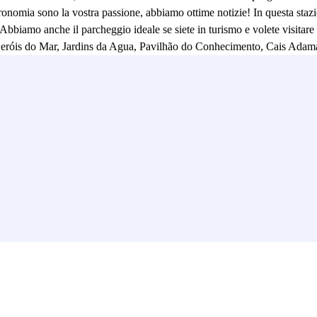
stronomia sono la vostra passione, abbiamo ottime notizie! In questa st
 Abbiamo anche il parcheggio ideale se siete in turismo e volete visitare 
Heróis do Mar, Jardins da Agua, Pavilhão do Conhecimento, Cais Adama
 o qualunque sia la vostra destinazione finale senza preoccuparvi della v