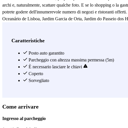
archi e, naturalmente, scattare qualche foto. E se lo shopping o la ga
potrete godere dell'innumerevole numero di negozi e ristoranti offerti.
Oceanário de Lisboa, Jardim Garcia de Orta, Jardim do Passeio dos 
parcheggiate al Airpark - Valet - Estaçao do Oriente e godetevi Lisbona
ringrazierete!
Vedi di più
Caratteristiche
Posto auto garantito
Parcheggio con altezza massima permessa (5m)
È necessario lasciare le chiavi
Coperto
Sorvegliato
Come arrivare
Ingresso al parcheggio