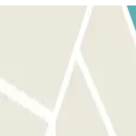
 Vi aspetteremo davanti alla stazione di Oriente, all'ingresso
edPark che farà una breve ispezione, riceverà le chiavi e porterà la
lificati con il corso di guida difensiva e guidano da oltre 5 anni.
rcheggio vi aspetterà nello stesso punto del terminal dove vi