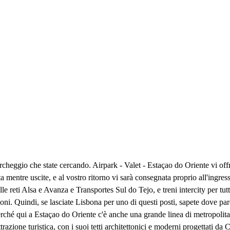
cheggio che state cercando. Airpark - Valet - Estaçao do Oriente vi offre
a mentre uscite, e al vostro ritorno vi sarà consegnata proprio all'ingre
 reti Alsa e Avanza e Transportes Sul do Tejo, e treni intercity per tutto
oni. Quindi, se lasciate Lisbona per uno di questi posti, sapete dove pa
 perché qui a Estaçao do Oriente c'è anche una grande linea di metropolitan
razione turistica, con i suoi tetti architettonici e moderni progettati da