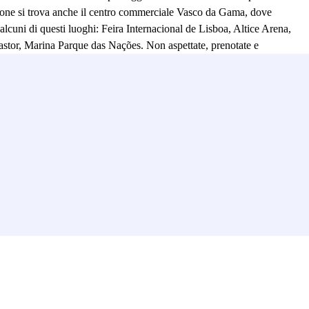
azione si trova anche il centro commerciale Vasco da Gama, dove
alcuni di questi luoghi: Feira Internacional de Lisboa, Altice Arena,
stor, Marina Parque das Nações. Non aspettate, prenotate e
ostra auto, ce ne occupiamo noi, e voi, divertitevi e rilassatevi, ci