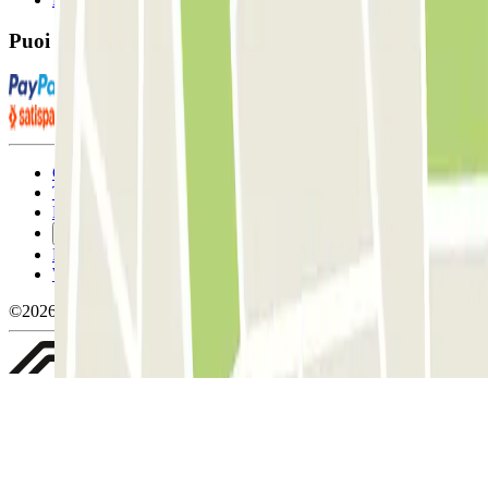
Puoi utilizzare questi metodi di pagamento:
Condizioni contrattuali e di utilizzo
Termini di cancellazione
Politica sui cookies
Gestisci i cookie
Politica sulla privacy
Whistleblowing
©2026 Parclick. Tutti i diritti riservati