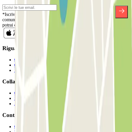
*Iscrivendoti, accetti la nostra Informativa sulla Privacy per ricevere
comunicazioni commerciali da Parclick. Senza alcun impegno,
potrai disiscriverti quando vuoi direttamente dalla stessa newsletter.
Riguardo a Parclcik
Chi siamo
Come funziona?
I Nostri Parcheggi
Collaboriamo?
Collaboratori
Proprietari di parcheggio
Affiliati
Contatto
Contattaci
FAQ