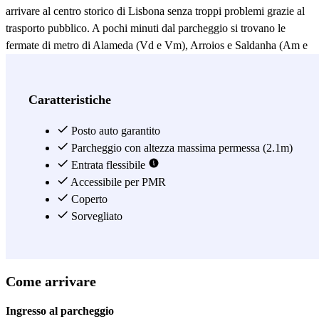
arrivare al centro storico di Lisbona senza troppi problemi grazie al
trasporto pubblico. A pochi minuti dal parcheggio si trovano le
fermate di metro di Alameda (Vd e Vm), Arroios e Saldanha (Am e
Vm), che ti porteranno fino in centro. Questo però non significa che
nei dintorni del parcheggio non ci sia nulla da vedere! Potrai infatti
fare un giro nel Parco Alameda Dom Afonso Henriques, dove potrai
Caratteristiche
visitare la Fonte Luminosa e l'Artgallery Alchemist.
Posto auto garantito
Vedi di più
Parcheggio con altezza massima permessa (2.1m)
Entrata flessibile
Accessibile per PMR
Coperto
Sorvegliato
Come arrivare
Ingresso al parcheggio