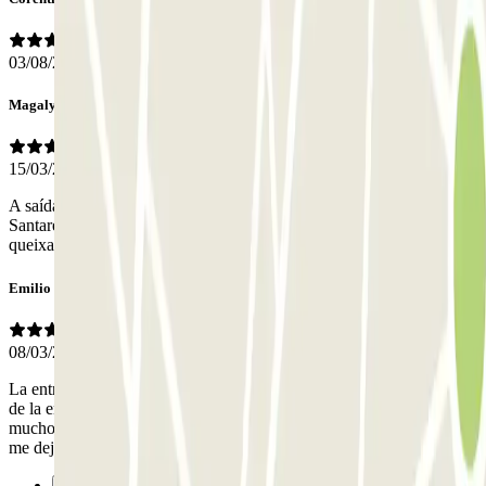
03/08/2026
Magaly Paula
15/03/2025
A saída e acesso pedonal do estacionamento em Av Visconde de
Santarém 71 é péssima e perigosa. Do resto não tenho motivo de
queixas.
Emilio
08/03/2025
La entrada al parking fue un poco caótica. La persona que se ocupa
de la entrada ( en remoto a través de un interfono) no se enteraba
mucho de mi reserva. Como si no tuviese constancia de ella. Al final
me dejó pasar pero sin entender muy bien que sucedió