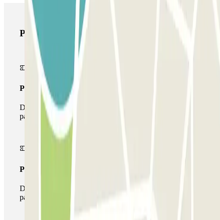
Prodotti di Parclick
Pass unico
Durante il tuo soggiorno potrai entrare e uscire dal
parcheggio una sola volta
Pass multiparking
Durante il tuo soggiorno potrai usufruire dell'intera rete di
parcheggi disponibili su Parclick.