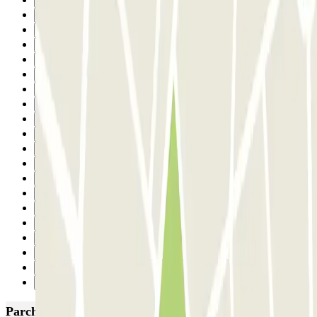
Precedente
1
2
3
4
5
6
7
8
9
10
11
12
13
14
15
16
17
18
Successivo
Parcheggi più popolari a Lisbona