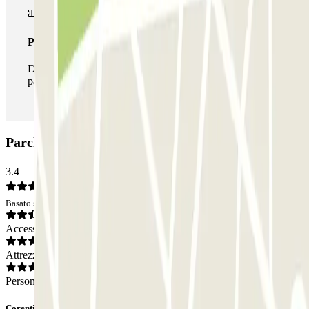
Pass illlimitato
Durante il tuo soggiorno potrai entrare e uscire dal
parcheggio tutte le volte che vorrai.
Parcheggio Visconde de Santarém: Opinioni
3.4
Basato su 53 opinioni
Accesso
Attrezzatura
Personale
Corentin