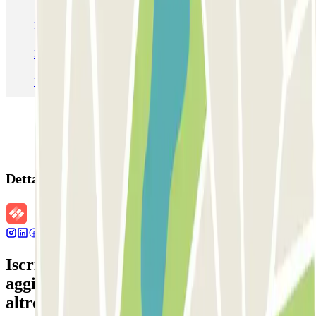
Parcheggio Venezia
Parcheggio Piazzale Roma Venezia
Parcheggio Roma
Parcheggio Milano
Parcheggio Malpensa Terminal 1
Parcheggio Malpensa
Dettagli della prenotazione
Iscriviti alla nostra Newsletter e rimani
aggiornato su sconti, concorsi e tante
altre sorprese.