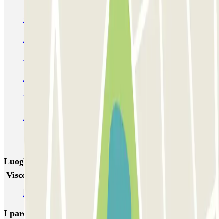
SABA Estádio Universitário de Lisboa
Doca - Parque das Nações
Liberdade
Rua Alexandre Braga
JETPARK Aeroporto Lisboa - coberto
JETPARK Aeroporto Lisboa - descoberto
EASYPARKING Aeroporto Lisboa - P&R - coberto
Inspira Santa Marta
SABA Praça do Município
Airpark - Valet - Aeroporto Lisboa - indoor
Luoghi ed eventi che potrebbero interessarti vicino a
Visconde de Santarém
Parcheggi all’Aeroporto di Lisbona Humberto Delgado (LIS)
I parcheggi
più prenotati