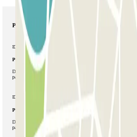
Prodotti di Parclick
Pass unico
Durante il tuo soggiorno potrai entrare e uscire dal
parcheggio una sola volta
Pass multiparking
Durante il tuo soggiorno potrai usufruire dell'intera rete di
parcheggi disponibili su Parclick.