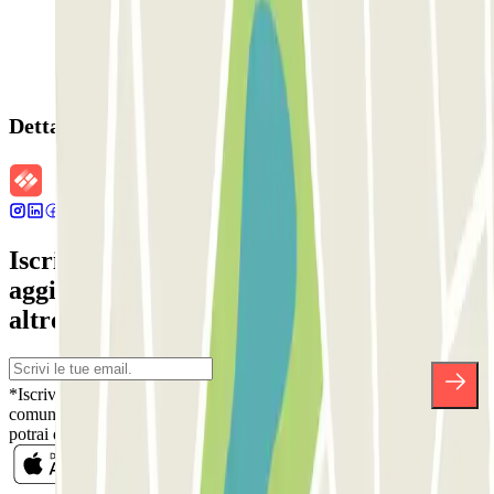
Dettagli della prenotazione
Iscriviti alla nostra Newsletter e rimani
aggiornato su sconti, concorsi e tante
altre sorprese.
*Iscrivendoti, accetti la nostra Informativa sulla Privacy per ricevere
comunicazioni commerciali da Parclick. Senza alcun impegno,
potrai disiscriverti quando vuoi direttamente dalla stessa newsletter.