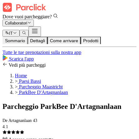
Dove vuoi parcheggiare?
Collaboratori
IT
Sommario
Dettagli
Come arrivare
Prodotti
Tutte le tue prenotazioni sulla nostra app
Scarica l'app
Vedi più parcheggi
Home
>
Paesi Bassi
>
Parcheggio Maastricht
>
ParkBee D'Artagnanlaan
Parcheggio ParkBee D'Artagnanlaan
De Artagnanlaan 43
4.1