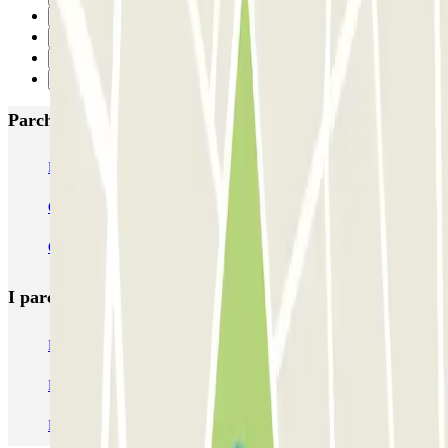
1
2
3
Successivo
Parcheggi più popolari a Maastricht
ParkBee D'Artagnanlaan
ParkBee Maasboulevard
Q-Park de Griend
Q-Park Bassin
Q-Park Entre Deux
Q-Park Frontenpark
I parcheggi
più prenotati
Parcheggio Venezia
Parcheggio Piazzale Roma Venezia
Parcheggio Roma
Parcheggio Milano
Parcheggio Malpensa Terminal 1
Parcheggio Malpensa