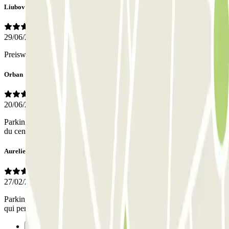
Liubov
29/06/2026
Preiswert und sicher, nur weit vom Zentrum
Orban
20/06/2026
Parking sécurisé situé dans un quartier calme et à 20 minutes à pied
du centre. Nous avons apprécié.
Aurelie
27/02/2026
Parking propre et accessible procédure simple A 2km du centre ce
qui permet de se balader dans la ville
Precedente