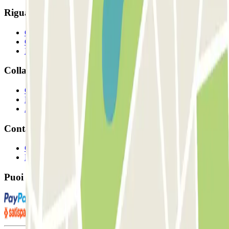
Riguardo a Parclcik
Chi siamo
Come funziona?
I Nostri Parcheggi
Collaboriamo?
Collaboratori
Proprietari di parcheggio
Affiliati
Contatto
Contattaci
FAQ
Puoi utilizzare questi metodi di pagamento: