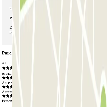
Pass illlimitato
Durante il tuo soggiorno potrai entrare e uscire dal
parcheggio tutte le volte che vorrai.
Parcheggio ParkBee D'Artagnanlaan: Opinioni
4.1
Basato su 7 opinioni
Accesso
Attrezzatura
Personale