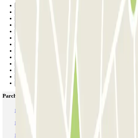
Precedente
1
2
3
4
5
6
7
8
9
10
11
Successivo
Parcheggi più popolari a Marsiglia
Ecolowpark - Proche Aéroport Marseille Provence - Découvert
Rome
Blue Valet - Aéroport de Marseille (MRS) - Extérieur
MyValetservices2.0 - Service Voiturier - Aéroport de Marseille