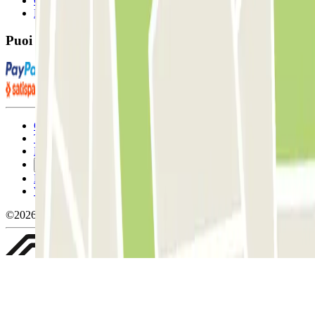
Contattaci
FAQ
Puoi utilizzare questi metodi di pagamento:
Condizioni contrattuali e di utilizzo
Termini di cancellazione
Politica sui cookies
Gestisci i cookie
Politica sulla privacy
Whistleblowing
©2026 Parclick. Tutti i diritti riservati