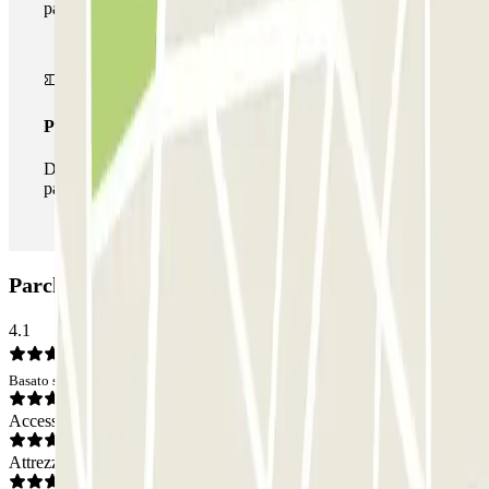
parcheggi disponibili su Parclick.
Pass illlimitato
Durante il tuo soggiorno potrai entrare e uscire dal
parcheggio tutte le volte che vorrai.
Parcheggio INDIGO Préfecture: Opinioni
4.1
Basato su 32 opinioni
Accesso
Attrezzatura