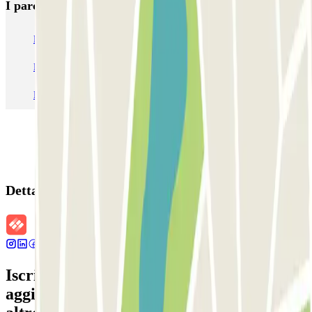
I parcheggi
più prenotati
Parcheggio Venezia
Parcheggio Piazzale Roma Venezia
Parcheggio Roma
Parcheggio Milano
Parcheggio Malpensa Terminal 1
Parcheggio Malpensa
Dettagli della prenotazione
Iscriviti alla nostra Newsletter e rimani
aggiornato su sconti, concorsi e tante