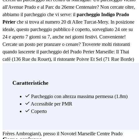
all'Avenue Prado e al Parc du 26eme Centenaire? Non cercate oltre,
abbiamo il parcheggio che vi serve: il
parcheggio Indigo Prado
Périer
che si trova al numero 20 di Allee Turcat-Mery. In posizione
ideale, questo parcheggio pubblico è coperto, sorvegliato 24 ore su
24 e aperto 7 giorni su 7, anche nei giorni festivi. Conveniente!
Cercate un posto per pranzare o cenare? Troverete molti ristoranti
quando lascerete il parcheggio del Prado Perier Marseille: Il Thai
café (136 Rue du Rouet), il ristorante Poivre Et Sel (71 Rue Borde)
che serve cucina francese, Le Patio du Prado (9 Rue Borde), per una
voglia di sushi andate al Seiiki Leyen (60 Avenue du Prado) a
Namaste (43 Avenue du Prado), il Bistrot O' Prado (1 Boulevard
Caratteristiche
Périer) o al Sushi Shop (335 Rue Paradis), e per chi preferisce la
cucina italiana troverete il ristorante Le Murano (229 Avenue du
Parcheggio con altezza massima permessa (1.8m)
Prado) a pochi metri dal parcheggio del Prado Perier Marseille. Se
Accessibile per PMR
soggiornate presso l'hotel Citadines Castellane Marseille ( 60 Rue du
Coperto
Rouet), presso l'ibis Styles Marseille Centre Prado Castellane (31
Rue du Rouet), presso il Residhotel Le Grand Prado (7 Square des
Frères Ambrogiani), presso il Novotel Marseille Centre Prado