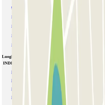
Centre du pneu - Aéroport de Marseille
Service Voiturier PARKING SERVICES - Aéroport Marseille
Provence
INDIGO Paradis Mélizan
INDIGO Préfecture
INDIGO Quai d'Arenc
INDIGO République
Luoghi ed eventi che potrebbero interessarti vicino a
INDIGO Préfecture
Parcheggio vicino alla Canebière Marseille
Parcheggio vicino al Vecchio Porto di Marsiglia
Parcheggio vicino alla stazione di Marsiglia di Gare Saint-Charles
Marsiglia ZBE: parcheggio nella zona a basse emissioni | Parclick