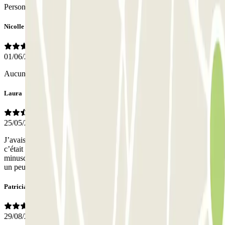
Personale
Nicolle
01/06/2025
Aucun problème avec notre réservation
Laura
25/05/2025
J’avais réservé une place de parking à 24€ de 16h à 2h du matin,
c’était très compliqué à trouver une place et les places sont
minuscules. Vu le prix je pense que des places pourrait être réservé
un peu plus haut dans le parking
Patricia
29/08/2024