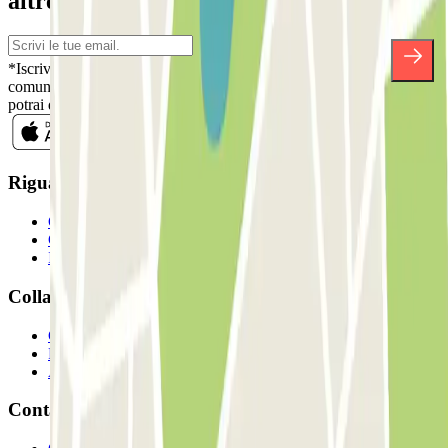
altre sorprese.
*Iscrivendoti, accetti la nostra Informativa sulla Privacy per ricevere
comunicazioni commerciali da Parclick. Senza alcun impegno,
potrai disiscriverti quando vuoi direttamente dalla stessa newsletter.
Riguardo a Parclcik
Chi siamo
Come funziona?
I Nostri Parcheggi
Collaboriamo?
Collaboratori
Proprietari di parcheggio
Affiliati
Contatto