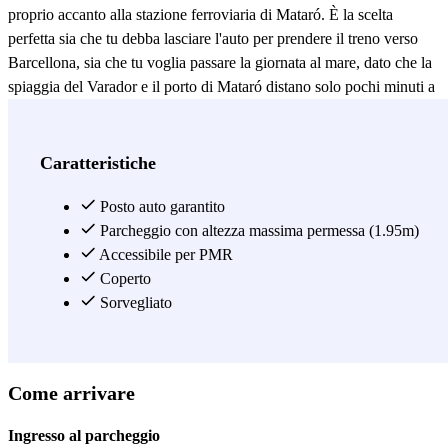
proprio accanto alla stazione ferroviaria di Mataró. È la scelta
perfetta sia che tu debba lasciare l'auto per prendere il treno verso
Barcellona, sia che tu voglia passare la giornata al mare, dato che la
spiaggia del Varador e il porto di Mataró distano solo pochi minuti a
piedi. Inoltre, la sua vicinanza al centro città ti permette di accedere
facilmente alle principali zone commerciali, uffici e ristoranti senza
complicazioni. Non perdere tempo a girare a vuoto e parcheggia in
Caratteristiche
questo parcheggio aperto 24 ore su 24. Ti invitiamo a prenotare in
anticipo tramite Parclick o direttamente dall'app Parclick. È il modo
Posto auto garantito
più rapido e comodo per assicurarti un posto libero prima ancora di
Parcheggio con altezza massima permessa (1.95m)
uscire di casa.
Accessibile per PMR
Coperto
Vedi di più
Sorvegliato
Come arrivare
Ingresso al parcheggio