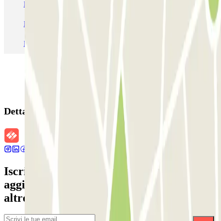
Parcheggio Venezia
Parcheggio Piazzale Roma Venezia
Parcheggio Roma
Parcheggio Milano
Parcheggio Malpensa Terminal 1
Parcheggio Malpensa
Dettagli della prenotazione
Iscriviti alla nostra Newsletter e rimani
aggiornato su sconti, concorsi e tante
altre sorprese.