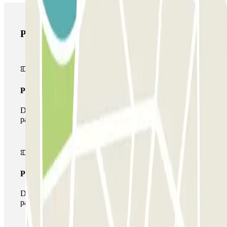
Prodotti di Parclick
Pass unico
Durante il tuo soggiorno potrai entrare e uscire dal
parcheggio una sola volta
Pass multiparking
Durante il tuo soggiorno potrai usufruire dell'intera rete di
parcheggi disponibili su Parclick.