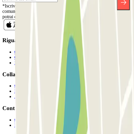
*Iscrivendoti, accetti la nostra Informativa sulla Privacy per ricevere
comunicazioni commerciali da Parclick. Senza alcun impegno,
potrai disiscriverti quando vuoi direttamente dalla stessa newsletter.
Riguardo a Parclcik
Chi siamo
Come funziona?
I Nostri Parcheggi
Collaboriamo?
Collaboratori
Proprietari di parcheggio
Affiliati
Contatto
Contattaci
FAQ