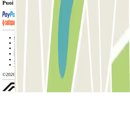
Puoi utilizzare questi metodi di pagamento:
Condizioni contrattuali e di utilizzo
Termini di cancellazione
Politica sui cookies
Gestisci i cookie
Politica sulla privacy
Whistleblowing
©2026 Parclick. Tutti i diritti riservati