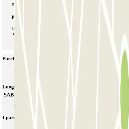
Pass illlimitato
Durante il tuo soggiorno potrai entrare e uscire dal
parcheggio tutte le volte che vorrai.
Parcheggi più popolari a Mataro
SABA Plaça Santa Anna
Tomás y Valiente Juzgados PARKIA
Luoghi ed eventi che potrebbero interessarti vicino a
SABA Montserrat
Parcheggi a Sant Martì
I parcheggi
più prenotati