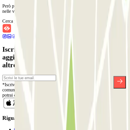
Però puoi sempre prenotare un posto auto in uno di questi parcheggi
nelle vicinanze!
Cerca parcheggi vicini
Iscriviti alla nostra Newsletter e rimani
aggiornato su sconti, concorsi e tante
altre sorprese.
*Iscrivendoti, accetti la nostra Informativa sulla Privacy per ricevere
comunicazioni commerciali da Parclick. Senza alcun impegno,
potrai disiscriverti quando vuoi direttamente dalla stessa newsletter.
Riguardo a Parclcik
Chi siamo