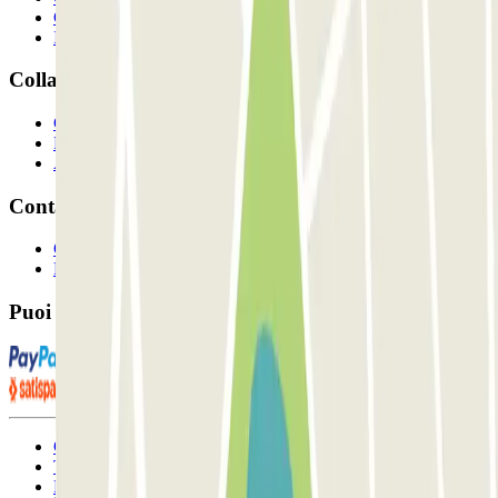
Come funziona?
I Nostri Parcheggi
Collaboriamo?
Collaboratori
Proprietari di parcheggio
Affiliati
Contatto
Contattaci
FAQ
Puoi utilizzare questi metodi di pagamento:
Condizioni contrattuali e di utilizzo
Termini di cancellazione
Politica sui cookies