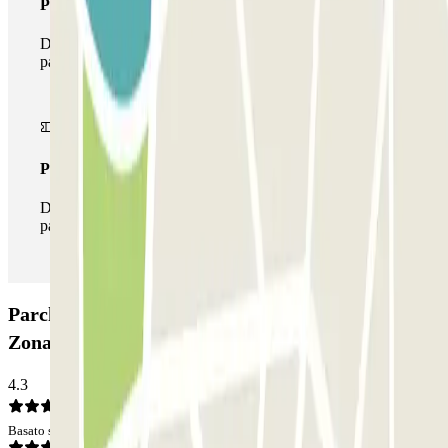
Pass multiparking
Durante il tuo soggiorno potrai usufruire dell'intera rete di
parcheggi disponibili su Parclick.
Pass illlimitato
Durante il tuo soggiorno potrai entrare e uscire dal
parcheggio tutte le volte che vorrai.
Parcheggio SABA Parque de Estacionamento da
Zona Empresarial do Porto: Opinioni
4.3
Basato su 1 opinioni