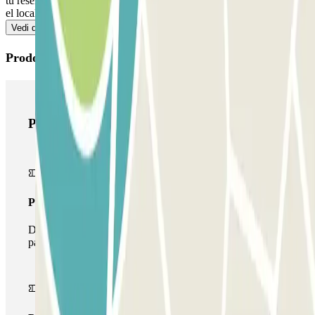
tu reserva Parclick. A TU SALIDA: Llama al interfono y comunica
el localizador de tu reserva Parclick.
Vedi di più
Prodotti di Parclick
Prodotti di Parclick
Pass unico
Durante il tuo soggiorno potrai entrare e uscire dal
parcheggio una sola volta