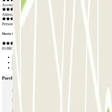
Accesso
Attrezzatura
Personale
Maria Cristina
01/08/2025
Precedente
1
Successivo
Parcheggi più popolari a Porto
SABA Cardosas
SABA Ribeira
SABA Palácio da Justiça
SABA Praça Lisboa
Visconde Setúbal
Cristal Park
Parque do Carregal
APARC Península
AutoParque Laires