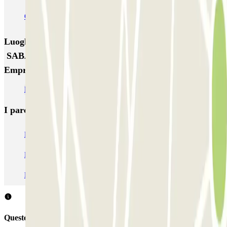
Garagem Dom João IV
Luoghi ed eventi che potrebbero interessarti vicino a
SABA Parque de Estacionamento da Zona
Empresarial do Porto
Parcheggi all’Aeroporto di Porto Francisco Sá Carneiro (OPO)
I parcheggi
più prenotati
Parcheggio Venezia
Parcheggio Piazzale Roma Venezia
Parcheggio Roma
Parcheggio Milano
Parcheggio Malpensa Terminal 1
Parcheggio Malpensa
Questo parcheggio non accetta prenotazioni con Parclick.