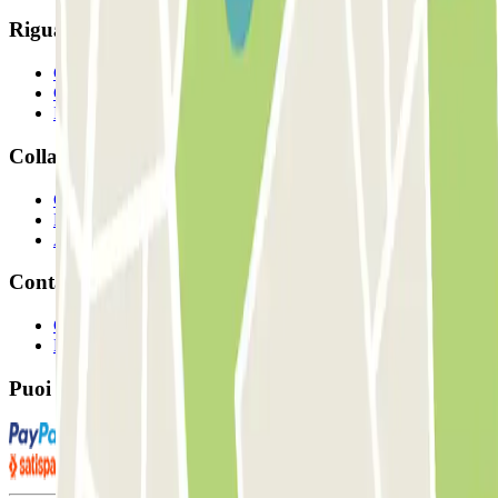
Riguardo a Parclcik
Chi siamo
Come funziona?
I Nostri Parcheggi
Collaboriamo?
Collaboratori
Proprietari di parcheggio
Affiliati
Contatto
Contattaci
FAQ
Puoi utilizzare questi metodi di pagamento: