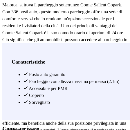
Maiorca, si trova il parcheggio sotterraneo Comte Sallent Copark.
Con 336 posti auto, questo moderno parcheggio offre una serie di
comfort e servizi che lo rendono un'opzione eccezionale per i
residenti e i visitatori della città. Uno dei principali vantaggi del
Comte Sallent Copark è il suo comodo orario di apertura di 24 ore.
Ciò significa che gli automobilisti possono accedere al parcheggio in
qualsiasi momento, indipendentemente dal fatto che sia notte fonda
o mattina presto. Questa flessibilità è particolarmente preziosa in una
città in cui la vita notturna è vivace e le attività commerciali si
Caratteristiche
estendono oltre gli orari convenzionali. Inoltre, il processo di entrata
e uscita dal parcheggio è stato semplificato grazie al lettore di targhe,
Posto auto garantito
che lo rende completamente automatico e senza contatto. I clienti
Parcheggio con altezza massima permessa (2.1m)
non devono scendere dai loro veicoli, risparmiando tempo e
Accessibile per PMR
offrendo un'esperienza più comoda. Questa tecnologia innovativa
Coperto
garantisce anche un elevato livello di sicurezza, in quanto solo i
Sorvegliato
conducenti autorizzati possono accedere al parcheggio. Il Comte
Sallent Copark non solo offre una soluzione di parcheggio
efficiente, ma beneficia anche della sua posizione privilegiata in una
Come arrivare