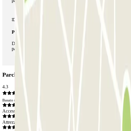
parcheggi disponibili su Parclick.
Pass illlimitato
Durante il tuo soggiorno potrai entrare e uscire dal
parcheggio tutte le volte che vorrai.
Parcheggio Comte Sallent Copark: Opinioni
4.3
Basato su 7 opinioni
Accesso
Attrezzatura