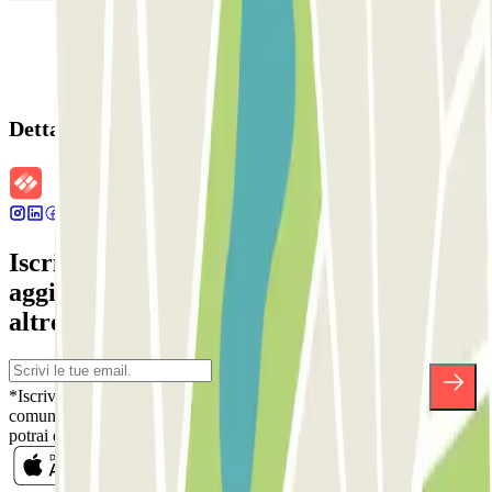
Dettagli della prenotazione
Iscriviti alla nostra Newsletter e rimani
aggiornato su sconti, concorsi e tante
altre sorprese.
*Iscrivendoti, accetti la nostra Informativa sulla Privacy per ricevere
comunicazioni commerciali da Parclick. Senza alcun impegno,
potrai disiscriverti quando vuoi direttamente dalla stessa newsletter.