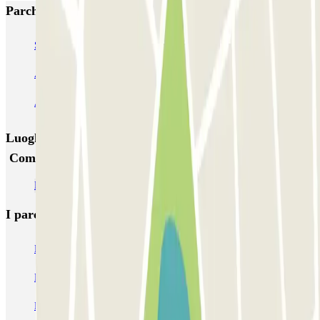
Parcheggi più popolari a Palma di Maiorca
SABA Sa Gerreria
AENA Aeropuerto de Palma de Mallorca - General
AENA Aeropuerto de Palma de Mallorca - Preferente
Luoghi ed eventi che potrebbero interessarti vicino a
Comte Sallent Copark
Parcheggi all’Aeroporto di Palma di Maiorca (PMI)
I parcheggi
più prenotati
Parcheggio Venezia
Parcheggio Piazzale Roma Venezia
Parcheggio Roma
Parcheggio Milano
Parcheggio Malpensa Terminal 1
Parcheggio Malpensa