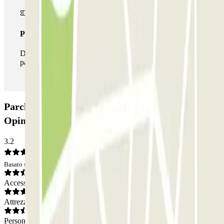
Pass illlimitato
Durante il tuo soggiorno potrai entrare e uscire dal
parcheggio tutte le volte che vorrai.
Parcheggio Henry Vasnier - Coutures Zenpark:
Opinioni
3.2
Basato su 9 opinioni
Accesso
Attrezzatura
Personale