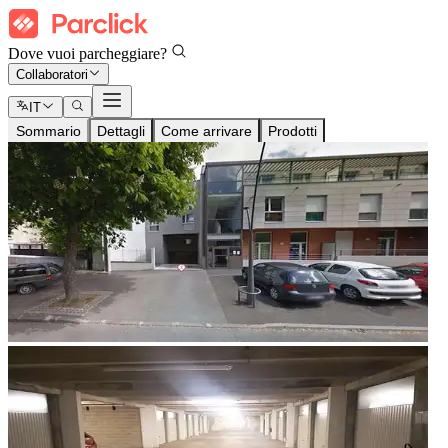
Dove vuoi parcheggiare?
Collaboratori
IT
Sommario
Dettagli
Come arrivare
Prodotti