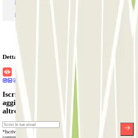
Parcheggio Roma
Parcheggio Milano
Parcheggio Malpensa Terminal 1
Parcheggio Malpensa
Dettagli della prenotazione
Iscriviti alla nostra Newsletter e rimani
aggiornato su sconti, concorsi e tante
altre sorprese.
*Iscrivendoti, accetti la nostra Informativa sulla Privacy per ricevere
comunicazioni commerciali da Parclick. Senza alcun impegno,