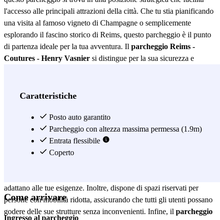
l'accesso alle principali attrazioni della città. Che tu stia pianificando
una visita al famoso vigneto di Champagne o semplicemente
esplorando il fascino storico di Reims, questo parcheggio è il punto
di partenza ideale per la tua avventura. Il
parcheggio Reims -
Coutures - Henry Vasnier
si distingue per la sua sicurezza e
comodità. Dotato di un sistema di sorveglianza 24 ore su 24, 7
giorni su 7, puoi essere sicuro che il tuo veicolo sarà protetto in ogni
momento. Inoltre, l'accesso al parcheggio è semplice e veloce, grazie
Caratteristiche
alla sua posizione su una delle principali arterie della città. Questo
non solo fa risparmiare tempo, ma riduce anche lo stress di trovare
Posto auto garantito
un posto sicuro per parcheggiare. Un altro vantaggio del
Parcheggio con altezza massima permessa (1.9m)
parcheggio Reims - Coutures - Henry Vasnier
Entrata flessibile
è la sua ampia
capacità, che garantisce che ci sia sempre uno spazio disponibile per
Coperto
te. Che tu abbia bisogno di parcheggiare per poche ore o per un
periodo prolungato, questo parcheggio offre tariffe flessibili che si
adattano alle tue esigenze. Inoltre, dispone di spazi riservati per
Come arrivare
persone con mobilità ridotta, assicurando che tutti gli utenti possano
godere delle sue strutture senza inconvenienti. Infine, il
parcheggio
Ingresso al parcheggio