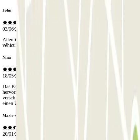
John
03/06/2026
Attention, l'entrée piéton est inutilisable pour récupérer votre
véhicule : il faut se placer au niveau de l'entrée des véhicules...
Nina
18/05/2026
Das Parkhaus ist sehr sicher, relativ zentral gelegen und preislich
hervorragend. Leider war die untere Tür (Zugang zum Auto, zu
verschlossen und funktionierte. Auch nicht mit dem Code. Über
einen Umweg, eine Etage höher, sind wir aber reingekommen.
Marie-Agnès
20/01/2026