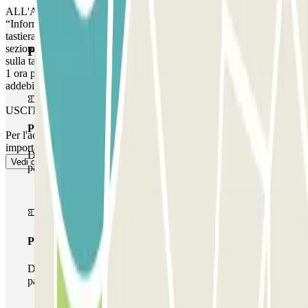
ALL'ARRIVO: inserire il codice riportato nella sezione
“Informazioni importanti”. Digitare il codice seguito da # sulla
tastiera. ALLA PARTENZA: inserire il codice riportato nella
sezione “Informazioni importanti”. Inserire il codice seguito da #
Prodotti di Parclick
sulla tastiera. MARGINE: è possibile accedere al parcheggio fino a
1 ora prima della prenotazione, ma questo tempo aggiuntivo verrà
addebitato.”
USCITA PEDONALE
Pass unico
Per l'accesso pedonale, consultare la sezione "Informazioni
importanti".
Durante il tuo soggiorno potrai entrare e uscire dal
Vedi di più
parcheggio una sola volta
Pass multiparking
Durante il tuo soggiorno potrai usufruire dell'intera rete di
parcheggi disponibili su Parclick.