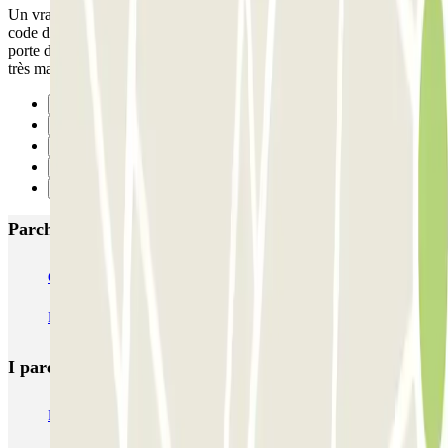
Un vrai cauchemar, 45 minutes pour réussir à sortir du parking. Le
code du digicode n'a pas fonctionné. Nous étions coincés devant la
porte d'accès du 2e sous sol... hyper anxiogène...ZENPARK porte
très mal son nom. A fuir
Precedente
1
2
3
Successivo
Parcheggi più popolari a Reims
CPA Buirette
Cathédrale Reims CPA
CPA Erlon
CPA Gambetta
Léo Lagrange - Stade Auguste Delaune Zenpark
I parcheggi
più prenotati
Parcheggio Venezia
Parcheggio Piazzale Roma Venezia