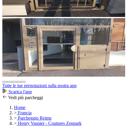
Tutte le tue prenotazioni sulla nostra app
Scarica l'app
Vedi più parcheggi
Home
>
Francia
>
Parcheggio Reims
>
Henry Vasnier - Coutures Zenpark