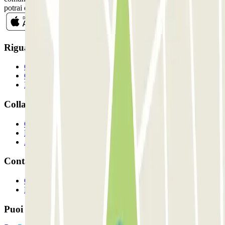
potrai disiscriverti quando vuoi direttamente dalla stessa newsletter.
Riguardo a Parclcik
Chi siamo
Come funziona?
I Nostri Parcheggi
Collaboriamo?
Collaboratori
Proprietari di parcheggio
Affiliati
Contatto
Contattaci
FAQ
Puoi utilizzare questi metodi di pagamento: