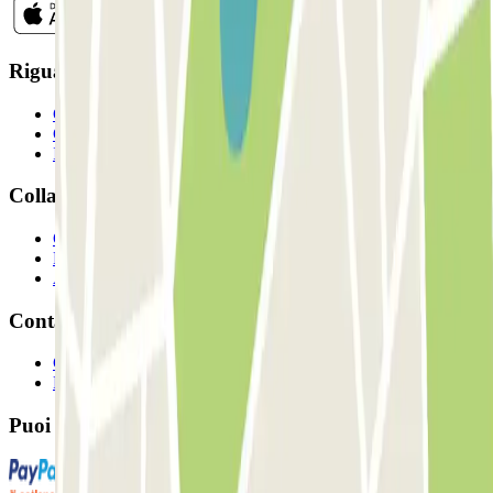
Riguardo a Parclcik
Chi siamo
Come funziona?
I Nostri Parcheggi
Collaboriamo?
Collaboratori
Proprietari di parcheggio
Affiliati
Contatto
Contattaci
FAQ
Puoi utilizzare questi metodi di pagamento: