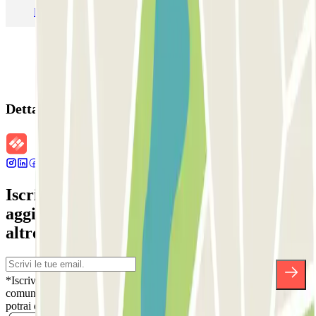
Parcheggio Malpensa Terminal 1
Parcheggio Malpensa
Dettagli della prenotazione
Iscriviti alla nostra Newsletter e rimani
aggiornato su sconti, concorsi e tante
altre sorprese.
*Iscrivendoti, accetti la nostra Informativa sulla Privacy per ricevere
comunicazioni commerciali da Parclick. Senza alcun impegno,
potrai disiscriverti quando vuoi direttamente dalla stessa newsletter.