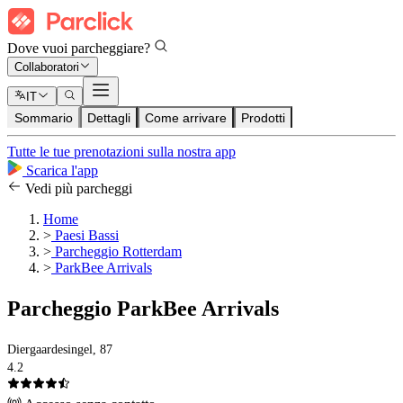
Dove vuoi parcheggiare?
Collaboratori
IT
Sommario
Dettagli
Come arrivare
Prodotti
Tutte le tue prenotazioni sulla nostra app
Scarica l'app
Vedi più parcheggi
Home
>
Paesi Bassi
>
Parcheggio Rotterdam
>
ParkBee Arrivals
Parcheggio ParkBee Arrivals
Diergaardesingel, 87
4.2