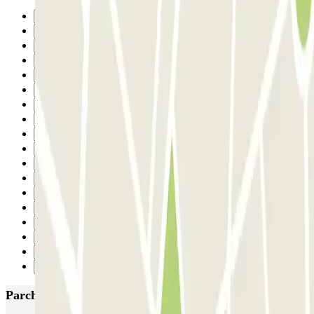
Precedente
1
2
3
4
5
6
7
8
9
10
11
12
13
14
15
16
Successivo
Parcheggi più popolari a Rotterdam