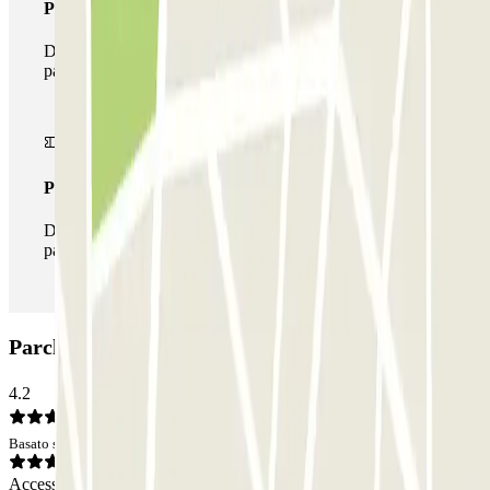
Pass multiparking
Durante il tuo soggiorno potrai usufruire dell'intera rete di
parcheggi disponibili su Parclick.
Pass illlimitato
Durante il tuo soggiorno potrai entrare e uscire dal
parcheggio tutte le volte che vorrai.
Parcheggio ParkBee Arrivals: Opinioni
4.2
Basato su 47 opinioni
Accesso