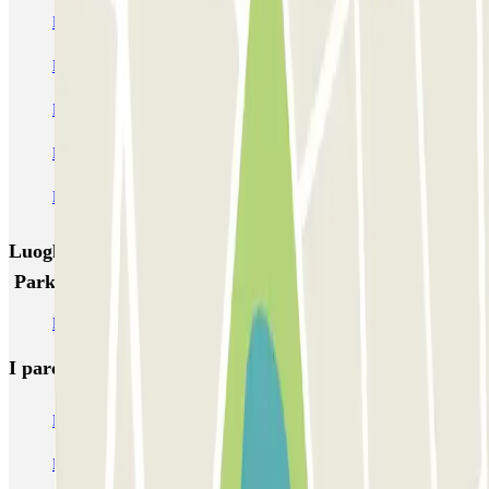
ParkBee Arrivals
ParkBee Botersloot
ParkBee Groot Handelsgebouw P1
ParkBee Groot Handelsgebouw P2
ParkBee Oostplein
ParkBee Prins Alexanderplein B
ParkBee Tiendplein
ParkBee Wijnstraat 100
Q-Park Weena
Q-Park Rijnhaven
Luoghi ed eventi che potrebbero interessarti vicino a
ParkBee Arrivals
Parcheggi all’Aeroporto di Rotterdam - L'Aia (RTM)
I parcheggi
più prenotati
Parcheggio Venezia
Parcheggio Piazzale Roma Venezia
Parcheggio Roma
Parcheggio Milano