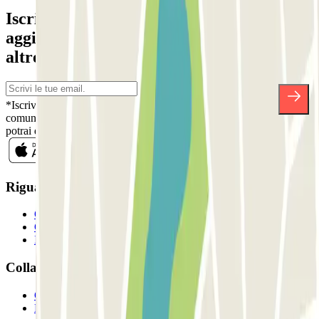
Iscriviti alla nostra Newsletter e rimani
aggiornato su sconti, concorsi e tante
altre sorprese.
*Iscrivendoti, accetti la nostra Informativa sulla Privacy per ricevere
comunicazioni commerciali da Parclick. Senza alcun impegno,
potrai disiscriverti quando vuoi direttamente dalla stessa newsletter.
Riguardo a Parclcik
Chi siamo
Come funziona?
I Nostri Parcheggi
Collaboriamo?
Collaboratori
Proprietari di parcheggio