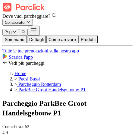
Dove vuoi parcheggiare?
Collaboratori
IT
Sommario
Dettagli
Come arrivare
Prodotti
Tutte le tue prenotazioni sulla nostra app
Scarica l'app
Vedi più parcheggi
Home
>
Paesi Bassi
>
Parcheggio Rotterdam
>
ParkBee Groot Handelsgebouw P1
Parcheggio ParkBee Groot
Handelsgebouw P1
Conradstraat 52
4.9