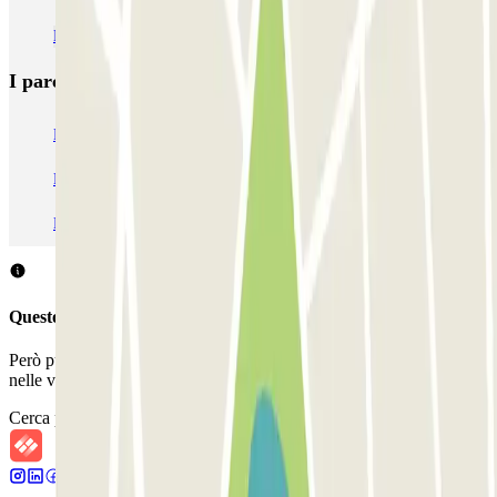
Parcheggi all’Aeroporto di Rotterdam - L'Aia (RTM)
I parcheggi
più prenotati
Parcheggio Venezia
Parcheggio Piazzale Roma Venezia
Parcheggio Roma
Parcheggio Milano
Parcheggio Malpensa Terminal 1
Parcheggio Malpensa
Questo parcheggio non accetta prenotazioni con Parclick.
Però puoi sempre prenotare un posto auto in uno di questi parcheggi
nelle vicinanze!
Cerca parcheggi vicini