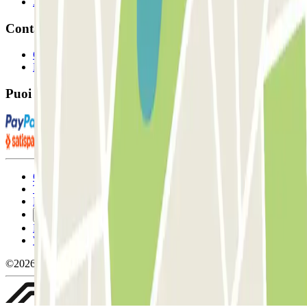
Affiliati
Contatto
Contattaci
FAQ
Puoi utilizzare questi metodi di pagamento:
Condizioni contrattuali e di utilizzo
Termini di cancellazione
Politica sui cookies
Gestisci i cookie
Politica sulla privacy
Whistleblowing
©2026 Parclick. Tutti i diritti riservati