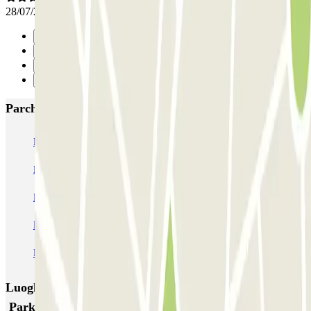
28/07/2024
Precedente
1
2
Successivo
Parcheggi più popolari a Rotterdam
ParkBee Arrivals
ParkBee Botersloot
ParkBee Groot Handelsgebouw P1
ParkBee Groot Handelsgebouw P2
ParkBee Oostplein
ParkBee Prins Alexanderplein B
ParkBee Tiendplein
ParkBee Wijnstraat 100
Q-Park Weena
Q-Park Rijnhaven
Luoghi ed eventi che potrebbero interessarti vicino a
ParkBee Groot Handelsgebouw P1