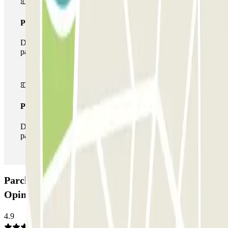
Pass multiparking
Durante il tuo soggiorno potrai usufruire dell'intera rete di
parcheggi disponibili su Parclick.
Pass illlimitato
Durante il tuo soggiorno potrai entrare e uscire dal
parcheggio tutte le volte che vorrai.
Parcheggio ParkBee Groot Handelsgebouw P1:
Opinioni
4.9