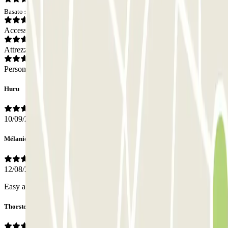
Basato su 4 opinioni
Accesso
Attrezzatura
Personale
Huru
10/09/2024
Mélanie
12/08/2024
Easy access, parking very clean, good location
Thorsten