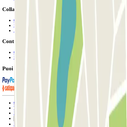
Collaboriamo?
Collaboratori
Proprietari di parcheggio
Affiliati
Contatto
Contattaci
FAQ
Puoi utilizzare questi metodi di pagamento:
Condizioni contrattuali e di utilizzo
Termini di cancellazione
Politica sui cookies
Gestisci i cookie
Politica sulla privacy