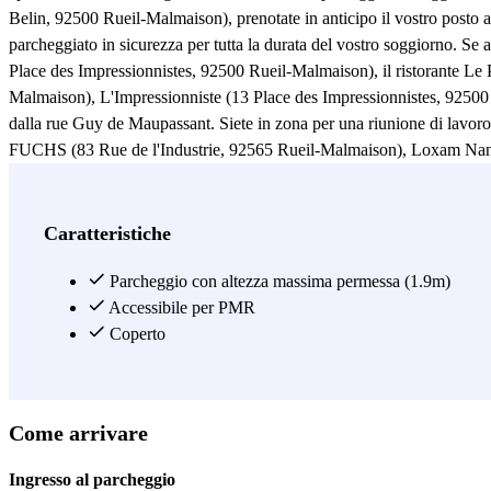
Belin, 92500 Rueil-Malmaison), prenotate in anticipo il vostro posto 
parcheggiato in sicurezza per tutta la durata del vostro soggiorno. Se 
Place des Impressionnistes, 92500 Rueil-Malmaison), il ristorante Le
Malmaison), L'Impressionniste (13 Place des Impressionnistes, 92500 R
dalla rue Guy de Maupassant. Siete in zona per una riunione di lavoro
FUCHS (83 Rue de l'Industrie, 92565 Rueil-Malmaison), Loxam Nanter
Joseph Monier, 92500 Rueil-Malmaison), PSA (7 Rue Henri Sainte-Cla
Guy de Maupassant nel parcheggio Claude Monet e prendete un po' d'ar
Impressionnistes (57 rue de l'Industrie, 92500 Rueil-Malmaison) o ne
Caratteristiche
Renoir (27 Rue Guy de Maupassant, 92500 Rueil-Malmaison) a pochi 
la stazione degli autobus Claude Monet dove si può prendere la linea 
Parcheggio con altezza massima permessa (1.9m)
Accessibile per PMR
Vedi di più
Coperto
Come arrivare
Ingresso al parcheggio