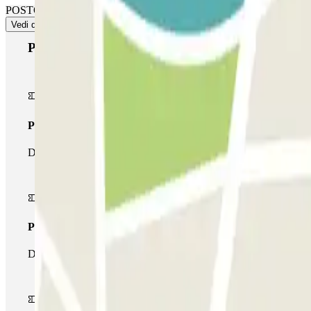
POSTO NON GARANTITO IN QUESTO PARCHEGGIO. Non c'è priorità d'
Vedi di più
Prodotti di Parclick
Pass unico
Durante il tuo soggiorno potrai entrare e uscire dal parcheggio un
Pass multiparking
Durante il tuo soggiorno potrai usufruire dell'intera rete di parche