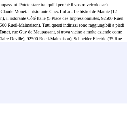
assant. Potete stare tranquilli perché il vostro veicolo sarà
gio Claude Monet: il ristorante Chez LuLu - Le bistrot de Mamie (12
il ristorante Côté Italie (5 Place des Impressionnistes, 92500 Rueil-
00 Rueil-Malmaison). Tutti questi indirizzi sono raggiungibili a piedi
Monet
, rue Guy de Maupassant, si trova vicino a molte aziende come
aire Deville), 92500 Rueil-Malmaison), Schneider Electric (35 Rue
Héroult, 92000 Nanterre). .. Conveniente! Lasciate l'auto a rue
ue Henri Sainte-Claire Deville, 92500 Rueil-Malmaison), nel Parc des
 92500 Rueil-Malmaison). Troverete anche il Centre Culturel Espace
ude Monet in rue Guy de Maupassant, si può raggiungere facilmente
 nel parcheggio Indigo Claude Monet con Parclick!