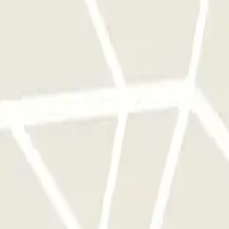
ingresso, dovrai fare la fila o attendere se il parcheggio è co
a sola volta
ggi disponibili su Parclick.