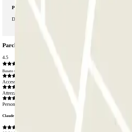
Pass illlimitato
Durante il tuo soggiorno potrai entrare e uscire dal parcheggio tut
Parcheggio INDIGO Claude Monet: Opinioni
4.5
Basato su 3 opinioni
Accesso
Attrezzatura
Personale
Claude