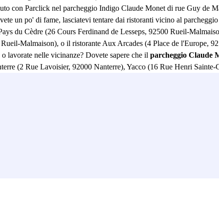
auto con Parclick nel parcheggio Indigo Claude Monet di rue Guy de Maup
avete un po' di fame, lasciatevi tentare dai ristoranti vicino al parcheg
 Pays du Cèdre (26 Cours Ferdinand de Lesseps, 92500 Rueil-Malmaison), 
ueil-Malmaison), o il ristorante Aux Arcades (4 Place de l'Europe, 925
 o lavorate nelle vicinanze? Dovete sapere che il
parcheggio Claude 
re (2 Rue Lavoisier, 92000 Nanterre), Yacco (16 Rue Henri Sainte-Cl
ire Deville, 92500 Rueil-Malmaison), Tupperware France (20 Rue Paul 
ia fresca. sul Quai de Seine, nel Parc des Sports Michel Ricard (15 r
llo Skatepark Rueil-Malmaison (2000, rue Henri Sainte-Claire Deville,
minuti dal parcheggio di Rue Guy de Maupassant. Dal parcheggio Cla
367. Quindi non aspettate oltre e prenotate il vostro posto auto online