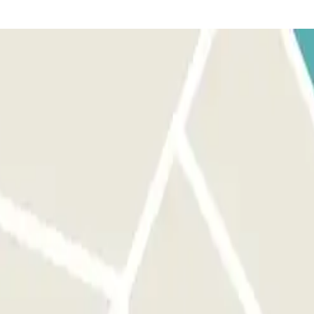
 riconosciuta automaticamente dal lettore. La barriera si aprirà
tattate il personale dell’Assistenza Remota attraverso il citofono situato
fare nulla. Se il lettore di targa non riconosce il vostro veicolo,
ra all’accesso pedonale, utilizzare il citofono presso la porta di
 fuori di questo lasso di tempo di un’ora, la barriera non si aprirà.
otazione, a seconda delle tariffe locali che il parcheggio gestisce in