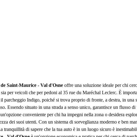
 de Saint-Maurice - Val d'Osne
offre una soluzione ideale per chi cer
a sia per veicoli che per pedoni al 35 rue du Maréchal Leclerc. È importa
 parcheggio Indigo, poiché si trova proprio di fronte, a destra, in una 
'uso. Essendo situato in una strada a senso unico, garantisce un flusso di t
de un'opzione conveniente per chi ha impegni nella zona o desidera espl
urezza dei suoi utenti. Con un sistema di sorveglianza moderno e ben man
a tranquillità di sapere che la tua auto è in un luogo sicuro è inestimabi
e - Val d'Osne
è un'opzione economica e pratica per chi cerca di parch