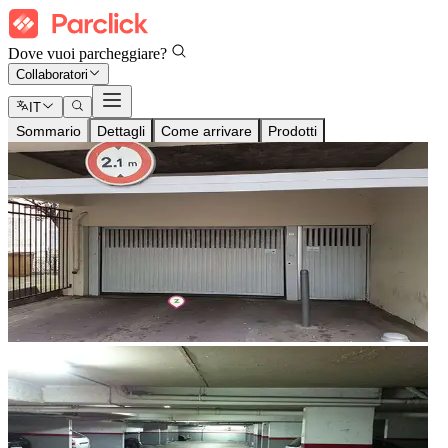
Dove vuoi parcheggiare?
Collaboratori
IT
Sommario
Dettagli
Come arrivare
Prodotti