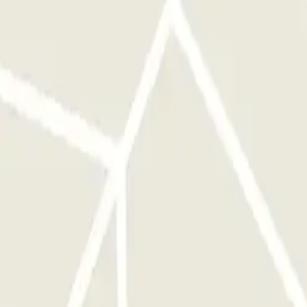
alternativa puoi contattare un operatore telefonando ai numeri +39
 Dal T1 dalle 02.30 alle 04.00 Dal parcheggio P6 dalle 02.15 alle 03.45