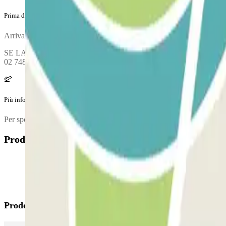
Prima del tuo viaggio
Arrivato al parcheggio, per entrare, entry.method.barcode
SE LA BARRIERA NON SI APRE: contatta l'assistenza remota e comunic
02 7486 5621 - +39 02 7486 5622
Più informazioni
Per spostarsi tra i parcheggi e i Terminal è operativa una navetta grat
Prodotti disponibili
Prodotti di Parclick