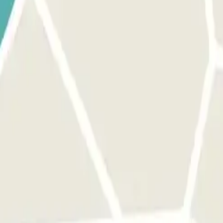
a l' "external booking ID" indicato nel tuo voucher di conferma. In 
uita ogni 15' circa. Nelle ore notturne la frequenza è di circa ogni 30’: