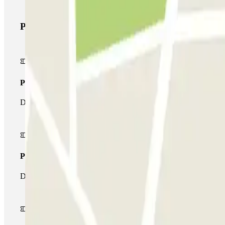
Prodotti di Parclick
Pass unico
Durante il tuo soggiorno potrai entrare e uscire dal parcheggio un
Pass multiparking
Durante il tuo soggiorno potrai usufruire dell'intera rete di parche