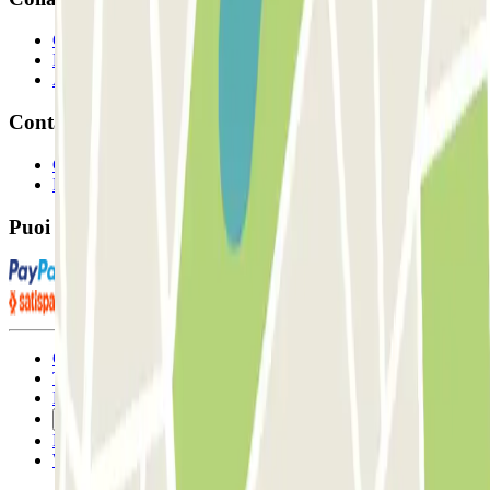
Collaboratori
Proprietari di parcheggio
Affiliati
Contatto
Contattaci
FAQ
Puoi utilizzare questi metodi di pagamento:
Condizioni contrattuali e di utilizzo
Termini di cancellazione
Politica sui cookies
Gestisci i cookie
Politica sulla privacy
Whistleblowing