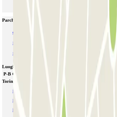
Parcheggi più popolari a Torino
Garage Autopalazzo
Autorimessa di Nanni - Crocetta
Italian Parking - Shuttle - Aeroporto di Torino Caselle - Scoperto
Italian Parking - Shuttle - Aeroporto di Torino Caselle - Coperto
Luoghi ed eventi che potrebbero interessarti vicino a
P-B Comfort - Parcheggio Ufficiale Aeroporto di
Torino
Parcheggio aeroporto di Torino Caselle low cost & ufficiale
Parcheggio Quadrilatero Torino economico
Parcheggio alla Stazione di Torino Porta Susa