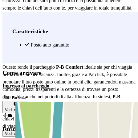
sicurezza. Uno dei suoi punti di forza è la possibilità di tenere
sempre le chiavi dell’auto con te, per viaggiare in totale tranquillità.
In quanto parcheggio ufficiale dell’Aeroporto di Torino, garantisce
elevati standard di affidabilità, controllo e accessibilità. L’Aeroporto
di Torino Caselle è ben collegato con numerose destinazioni
Caratteristiche
nazionali e internazionali. Tra i voli più frequenti troviamo quelli
diretti a Roma, Napoli, Palermo, Catania, Londra, Parigi,
Posto auto garantito
Barcellona, Madrid e Amsterdam, operati da compagnie come
Ryanair, ITA Airways, Lufthansa, Air France, easyJet e molte altre.
Questo rende il parcheggio
P-B Comfort
ideale sia per chi viaggia
Come arrivare
per lavoro che per vacanza. Inoltre, grazie a Parclick, è possibile
prenotare il tuo posto auto online in pochi clic, garantendoti massima
Ingresso al parcheggio
comodità, prezzi trasparenti e la certezza di trovare un posto
disponibile anche nei periodi di alta affluenza. In sintesi,
P-B
Lato Partenze
Comfort
è il parcheggio perfetto per chi desidera un accesso diretto
Vedi mappa
all’aeroporto, senza navette, senza attese e con la libertà di tenere le
chiavi dell’auto. Prenotalo online con Parclick e goditi un'esperienza
di viaggio semplice, sicura e senza stress.
Istruzioni
Vedi di più