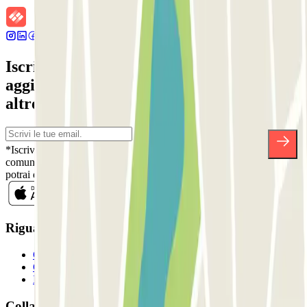
Iscriviti alla nostra Newsletter e rimani
aggiornato su sconti, concorsi e tante
altre sorprese.
*Iscrivendoti, accetti la nostra Informativa sulla Privacy per ricevere
comunicazioni commerciali da Parclick. Senza alcun impegno,
potrai disiscriverti quando vuoi direttamente dalla stessa newsletter.
Riguardo a Parclcik
Chi siamo
Come funziona?
I Nostri Parcheggi
Collaboriamo?