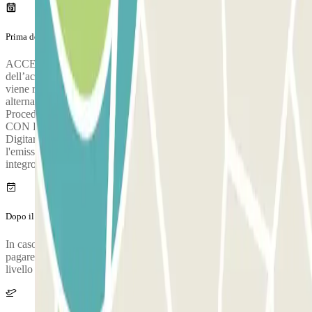
Prima del tuo viaggio
ACCESSO CON LETTURA TARGA Modalità di attivazione
dell’acquisto: - Raggiungere l'ingresso del parcheggio; - Se la targa
viene rilevata correttamente il biglietto uscirà automaticamente. In
alternativa digitare il pin e attendere l’emissione del biglietto.
Procedere verso uno stallo qualsiasi del parcheggio. ACCESSO
CON PIN (SOLO SE NON VIENE EMESSO IL BIGLIETTO) -
Digitare il PIN che riceverete via e-mail dal parcheggio e attendere
l'emissione automatica del biglietto; - Ritirare il biglietto e custodirlo
integro fino all'uscita.
Dopo il tuo viaggio
In caso di uscita oltre l'orario acquistato, prima di ritirare l’auto
pagare la sola differenza alle CASSE AUTOMATICHE presenti a
livello ARRIVI del parcheggio Multipiano.