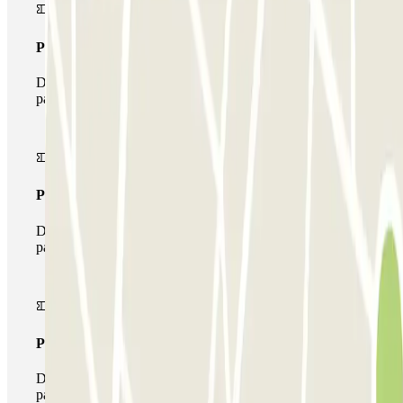
Pass unico
Durante il tuo soggiorno potrai entrare e uscire dal
parcheggio una sola volta
Pass multiparking
Durante il tuo soggiorno potrai usufruire dell'intera rete di
parcheggi disponibili su Parclick.
Pass illlimitato
Durante il tuo soggiorno potrai entrare e uscire dal
parcheggio tutte le volte che vorrai.