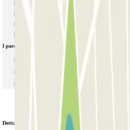
Parcheggio al Museo Egizio di Torino
Parcheggio Piazza San Carlo Torino
Parcheggio Porta Nuova Torino (sotterraneo)
Parcheggio Pala Alpitour Torino | Stadio Olimpico
I parcheggi
più prenotati
Parcheggio Venezia
Parcheggio Piazzale Roma Venezia
Parcheggio Roma
Parcheggio Milano
Parcheggio Malpensa Terminal 1
Parcheggio Malpensa
Dettagli della prenotazione