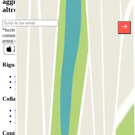
aggiornato su sconti, concorsi e tante
altre sorprese.
*Iscrivendoti, accetti la nostra Informativa sulla Privacy per ricevere
comunicazioni commerciali da Parclick. Senza alcun impegno,
potrai disiscriverti quando vuoi direttamente dalla stessa newsletter.
Riguardo a Parclcik
Chi siamo
Come funziona?
I Nostri Parcheggi
Collaboriamo?
Collaboratori
Proprietari di parcheggio
Affiliati
Contatto