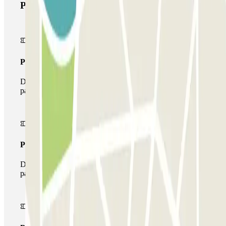
Prodotti di Parclick
Pass unico
Durante il tuo soggiorno potrai entrare e uscire dal
parcheggio una sola volta
Pass multiparking
Durante il tuo soggiorno potrai usufruire dell'intera rete di
parcheggi disponibili su Parclick.