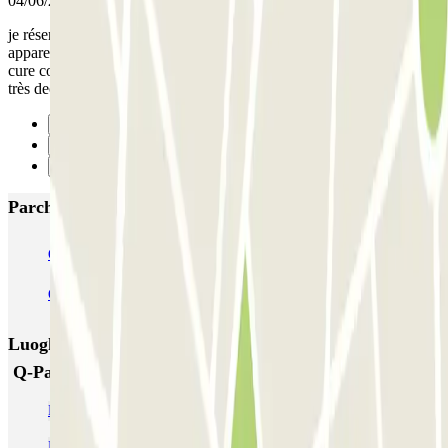
04/06/2025
je réserve sur internet pour être tranquille hors pour rentrer et sortir l
appareil ne lis pas la plaque d’immatriculation la borne ne lis pas le
cure code et en plus obligé d attendre 5 mn avant d avoir quelqu’un
très decu
Precedente
1
Successivo
Parcheggi più popolari a Toulon
Q-Park - Mayol Centre
Q-Park - Lafayette
Q-Park Zénith Préfecture
Luoghi ed eventi che potrebbero interessarti vicino a
Q-Park Colibri La Rode
Parcheggio Facultés Toulon
Parking Mayol