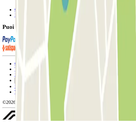
Contattaci
FAQ
Puoi utilizzare questi metodi di pagamento:
Condizioni contrattuali e di utilizzo
Termini di cancellazione
Politica sui cookies
Gestisci i cookie
Politica sulla privacy
Whistleblowing
©2026 Parclick. Tutti i diritti riservati