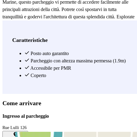
Marine, questo parcheggio vi permette di accedere facilmente alle
principali attrazioni della città. Potrete così spostarvi in tutta
tranquillità e godervi l'architettura di questa splendida città. Esplorate
l'affascinante quartiere di La Rode, visitate siti culturali come il
Musée d'Art de Toulon o immergetevi nell'atmosfera dinamica della
città scoprendo i suoi vivaci quartieri, il tutto senza dovervi
Caratteristiche
preoccupare del vostro veicolo. Esplorate i ristoranti simbolo della
città, come "Le Petit Port" per un'esperienza culinaria memorabile, o
Posto auto garantito
"La Cantine du Port" dove potrete gustare l'autentica cucina
Parcheggio con altezza massima permessa (1.9m)
provenzale in un'atmosfera accogliente. Prenotate con Parclick e
Accessibile per PMR
troverete la soluzione ideale e sicura per il vostro soggiorno a
Coperto
Tolone!
Vedi di più
Come arrivare
Ingresso al parcheggio
Rue Lulli 126