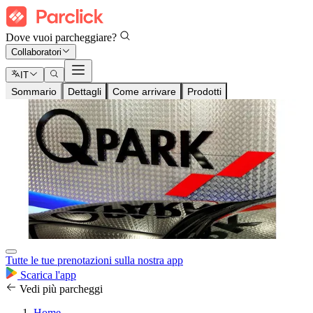
Dove vuoi parcheggiare?
Collaboratori
IT
Sommario
Dettagli
Come arrivare
Prodotti
Tutte le tue prenotazioni sulla nostra app
Scarica l'app
Vedi più parcheggi
Home