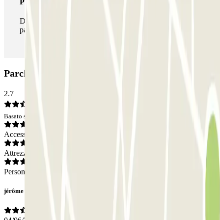
Pass illlimitato
Durante il tuo soggiorno potrai entrare e uscire dal
parcheggio tutte le volte che vorrai.
Parcheggio Q-Park Colibri La Rode: Opinioni
2.7
Basato su 1 opinioni
Accesso
Attrezzatura
Personale
jérôme