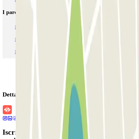
I parcheggi
più prenotati
Parcheggio Venezia
Parcheggio Piazzale Roma Venezia
Parcheggio Roma
Parcheggio Milano
Parcheggio Malpensa Terminal 1
Parcheggio Malpensa
Dettagli della prenotazione
Iscriviti alla nostra Newsletter e rimani