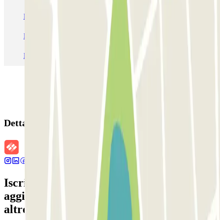
Parcheggio Venezia
Parcheggio Piazzale Roma Venezia
Parcheggio Roma
Parcheggio Milano
Parcheggio Malpensa Terminal 1
Parcheggio Malpensa
Dettagli della prenotazione
Iscriviti alla nostra Newsletter e rimani
aggiornato su sconti, concorsi e tante
altre sorprese.