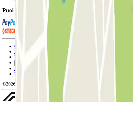
Puoi utilizzare questi metodi di pagamento:
Condizioni contrattuali e di utilizzo
Termini di cancellazione
Politica sui cookies
Gestisci i cookie
Politica sulla privacy
Whistleblowing
©2026 Parclick. Tutti i diritti riservati