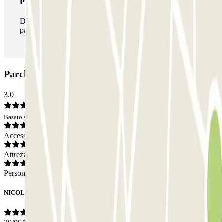
Pass illlimitato
Durante il tuo soggiorno potrai entrare e uscire dal
parcheggio tutte le volte che vorrai.
Parcheggio Q-Park Porte d'Italie: Opinioni
3.0
Basato su 1 opinioni
Accesso
Attrezzatura
Personale
NICOLE