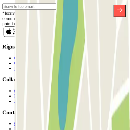
*Iscrivendoti, accetti la nostra Informativa sulla Privacy per ricevere
comunicazioni commerciali da Parclick. Senza alcun impegno,
potrai disiscriverti quando vuoi direttamente dalla stessa newsletter.
Riguardo a Parclcik
Chi siamo
Come funziona?
I Nostri Parcheggi
Collaboriamo?
Collaboratori
Proprietari di parcheggio
Affiliati
Contatto
Contattaci
FAQ