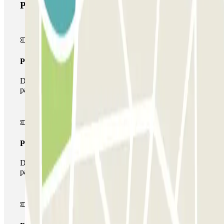
Prodotti di Parclick
Pass unico
Durante il tuo soggiorno potrai entrare e uscire dal
parcheggio una sola volta
Pass multiparking
Durante il tuo soggiorno potrai usufruire dell'intera rete di
parcheggi disponibili su Parclick.