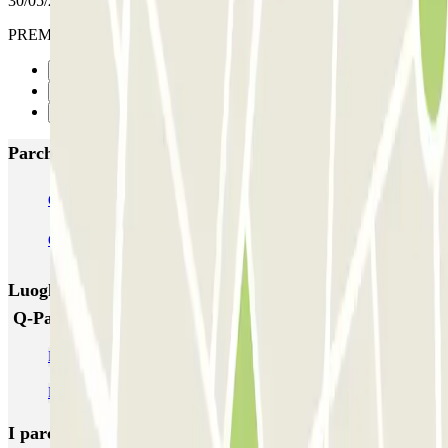
30/05/2026
PREMIERE FOIS DANS CE PARKING, RAS
Precedente
1
Successivo
Parcheggi più popolari a Toulon
Q-Park - Mayol Centre
Q-Park - Lafayette
Q-Park Zénith Préfecture
Luoghi ed eventi che potrebbero interessarti vicino a
Q-Park Porte d'Italie
Parcheggio Facultés Toulon
Parking Mayol
I parcheggi
più prenotati