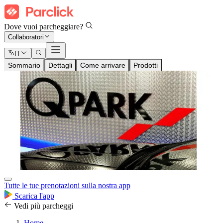
Dove vuoi parcheggiare?
Collaboratori
IT
Sommario
Dettagli
Come arrivare
Prodotti
Tutte le tue prenotazioni sulla nostra app
Scarica l'app
Vedi più parcheggi
Home