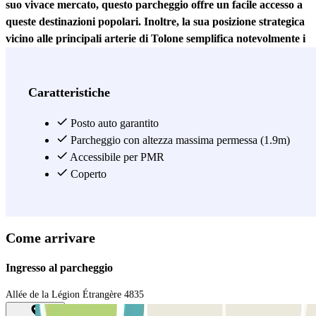
suo vivace mercato, questo parcheggio offre un facile accesso a
queste destinazioni popolari. Inoltre, la sua posizione strategica
vicino alle principali arterie di Tolone semplifica notevolmente i
vostri spostamenti in auto, permettendovi di esplorare la città a
piedi o in bicicletta, da soli o con la famiglia. Immergetevi nella
storia marittima al Musée National de la Marine, esplorate le vie
Caratteristiche
nascoste del centro storico, scoprite i sapori locali nei ristoranti
di Place de la Liberté o godetevi la dolce brezza marina al Porto
Posto auto garantito
di Tolone. Con Parclick avete trovato la soluzione ideale e
Parcheggio con altezza massima permessa (1.9m)
sicura per parcheggiare a Tolone!
Accessibile per PMR
Coperto
Vedi di più
Come arrivare
Ingresso al parcheggio
Allée de la Légion Étrangère 4835