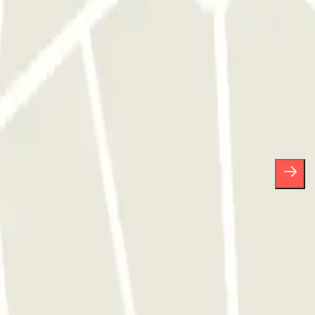
prese.
scriverti quando vuoi direttamente dalla stessa newsletter.