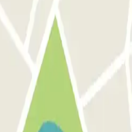
giornato su sconti, concorsi e tante altre sor
 comunicazioni commerciali da Parclick. Senza alcun impegno, potrai disi