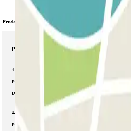
Prodotti di Parclick
Prodotti di Parclick
Pass unico
Durante il tuo soggiorno potrai entrare e uscire dal parcheggio un
Pass multiparking