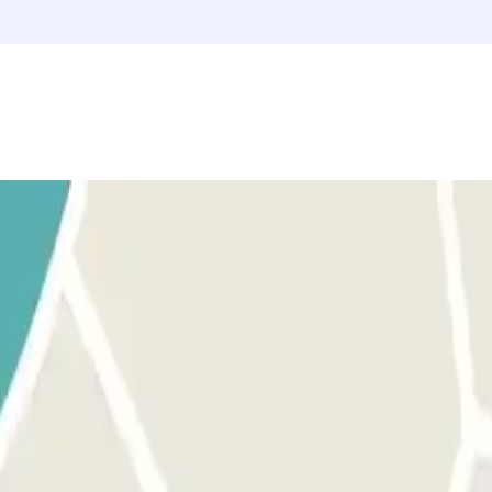
oni per l'arrivo e la partenza. Troverete anche le istruzioni per l'accesso