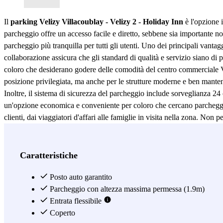
Il
parking Velizy Villacoublay - Velizy 2 - Holiday Inn
è l'opzione 
parcheggio offre un accesso facile e diretto, sebbene sia importante not
parcheggio più tranquilla per tutti gli utenti. Uno dei principali vantag
collaborazione assicura che gli standard di qualità e servizio siano di pr
coloro che desiderano godere delle comodità del centro commerciale Vel
posizione privilegiata, ma anche per le strutture moderne e ben mantenut
Inoltre, il sistema di sicurezza del parcheggio include sorveglianza 24 o
un'opzione economica e conveniente per coloro che cercano parcheggio a 
clienti, dai viaggiatori d'affari alle famiglie in visita nella zona. Non
Vedi di più
Caratteristiche
Posto auto garantito
Parcheggio con altezza massima permessa (1.9m)
Entrata flessibile
Coperto