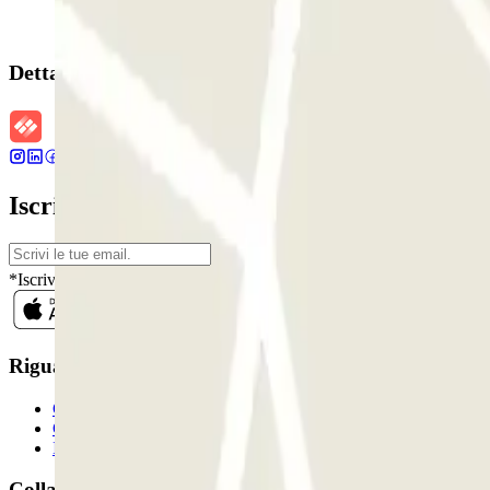
Dettagli della prenotazione
Iscriviti alla nostra Newsletter e rimani ag
*Iscrivendoti, accetti la nostra Informativa sulla Privacy per ricevere
Riguardo a Parclcik
Chi siamo
Come funziona?
I Nostri Parcheggi
Collaboriamo?