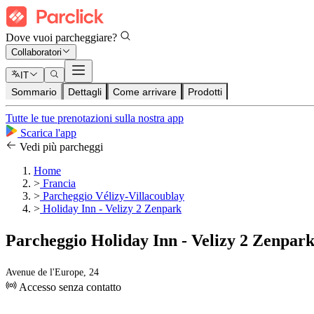
Dove vuoi parcheggiare?
Collaboratori
IT
Sommario
Dettagli
Come arrivare
Prodotti
Tutte le tue prenotazioni sulla nostra app
Scarica l'app
Vedi più parcheggi
Home
>
Francia
>
Parcheggio Vélizy-Villacoublay
>
Holiday Inn - Velizy 2 Zenpark
Parcheggio Holiday Inn - Velizy 2 Zenpar
Avenue de l'Europe, 24
Accesso senza contatto