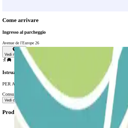
Come arrivare
Ingresso al parcheggio
Avenue de l'Europe 26
Vedi mappa
Istruzioni
PER ACCEDERE AL PARCHEGGIO:
Consultate la sezione “Informazioni importanti”. Lì troverete le istruzi
Vedi di più
Prodotti disponibili