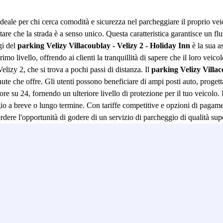
ideale per chi cerca comodità e sicurezza nel parcheggiare il proprio vei
are che la strada è a senso unico. Questa caratteristica garantisce un flu
gi del
parking Velizy Villacoublay - Velizy 2 - Holiday Inn
è la sua a
imo livello, offrendo ai clienti la tranquillità di sapere che il loro veic
izy 2, che si trova a pochi passi di distanza. Il
parking Velizy Villac
e che offre. Gli utenti possono beneficiare di ampi posti auto, progettati
re su 24, fornendo un ulteriore livello di protezione per il tuo veicolo. I
breve o lungo termine. Con tariffe competitive e opzioni di pagamento fl
 perdere l'opportunità di godere di un servizio di parcheggio di qualità s