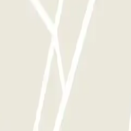
ggi disponibili su Parclick.
te le volte che vorrai.
liday Inn - Velizy 2 Zenpark
Roma
Parcheggio Milano
Parcheggio Malpensa Terminal 1
Parcheggio Malpen