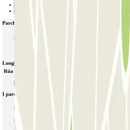
1
Successivo
Parcheggi più popolari a Vigo
IC Fernando el Católico
IC Venezuela
El Dorado
Vigo - Estación Vigo Guixar
Luoghi ed eventi che potrebbero interessarti vicino a
Rúa de Venezuela 82 - Pizarro
Parcheggi all’Aeroporto di Vigo (VGO)
I parcheggi
più prenotati
Parcheggio Venezia
Parcheggio Piazzale Roma Venezia
Parcheggio Roma
Parcheggio Milano