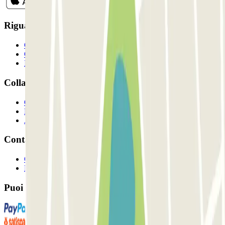
Riguardo a Parclcik
Chi siamo
Come funziona?
I Nostri Parcheggi
Collaboriamo?
Collaboratori
Proprietari di parcheggio
Affiliati
Contatto
Contattaci
FAQ
Puoi utilizzare questi metodi di pagamento: