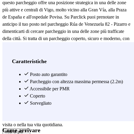
questo parcheggio offre una posizione strategica in una delle zone
più attive e centrali di Vigo, molto vicino alla Gran Vía, alla Praza
de España e all'ospedale Povisa. Su Parclick puoi prenotare in
anticipo il tuo posto nel parcheggio Rúa de Venezuela 82 - Pizarro e
dimenticarti di cercare parcheggio in una delle zone più trafficate
della città. Si tratta di un parcheggio coperto, sicuro e moderno, con
sistema di videosorveglianza e accesso automatizzato per la tua
comodità. Inoltre, dispone di posti auto ampi e adattati per persone
con mobilità ridotta. Da questo parcheggio potrai spostarti
Caratteristiche
facilmente per Vigo, poiché è molto ben collegato sia con il centro
che con le principali vie e zone commerciali. In pochi minuti potrai
Posto auto garantito
raggiungere il centro storico, goderti la vista dal Monte do Castro o
Parcheggio con altezza massima permessa (2.2m)
fare una passeggiata lungo la Gran Vía di Vigo, ricca di negozi,
Accessibile per PMR
caffetterie e ristoranti. Prenota subito il tuo posto con Parclick nel
Coperto
parcheggio Rúa de Venezuela 82 - Pizarro e approfitta delle sue
Sorvegliato
tariffe competitive e flessibili, perfette per soggiorni brevi o lunghi.
Parcheggiare a Vigo sarà veloce, comodo e sicuro, sia che tu sia in
visita o nella tua vita quotidiana.
Come arrivare
Vedi di più