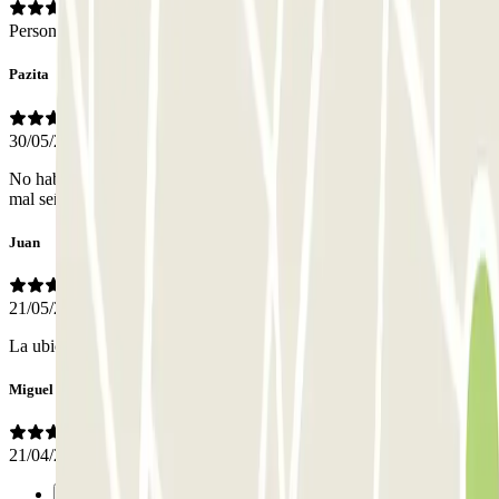
Personale
Pazita
30/05/2026
No había personal y para aparcar ,las plazas eran un poco caóticas ,
mal señalizadas.
Juan
21/05/2026
La ubicacion y facil acceso.
Miguel Angel
21/04/2026
Precedente