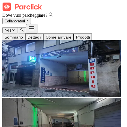
Dove vuoi parcheggiare?
Collaboratori
IT
Sommario
Dettagli
Come arrivare
Prodotti