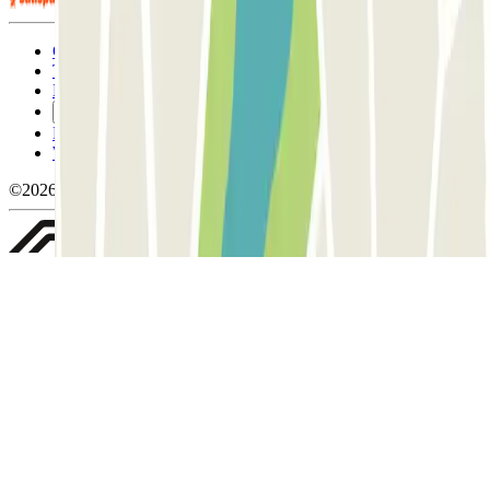
Condizioni contrattuali e di utilizzo
Termini di cancellazione
Politica sui cookies
Gestisci i cookie
Politica sulla privacy
Whistleblowing
©2026 Parclick. Tutti i diritti riservati