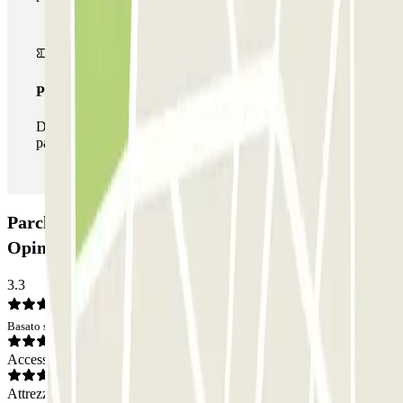
Pass illlimitato
Durante il tuo soggiorno potrai entrare e uscire dal
parcheggio tutte le volte che vorrai.
Parcheggio Rúa de Venezuela 82 - Pizarro:
Opinioni
3.3
Basato su 3 opinioni
Accesso
Attrezzatura