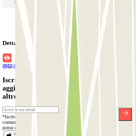
Parcheggio Malpensa Terminal 1
Parcheggio Malpensa
Dettagli della prenotazione
Iscriviti alla nostra Newsletter e rimani
aggiornato su sconti, concorsi e tante
altre sorprese.
*Iscrivendoti, accetti la nostra Informativa sulla Privacy per ricevere
comunicazioni commerciali da Parclick. Senza alcun impegno,
potrai disiscriverti quando vuoi direttamente dalla stessa newsletter.