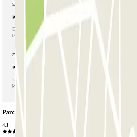
Pass multiparking
Durante il tuo soggiorno potrai usufruire dell'intera rete di
parcheggi disponibili su Parclick.
Pass illlimitato
Durante il tuo soggiorno potrai entrare e uscire dal
parcheggio tutte le volte che vorrai.
Parcheggio Q-Park Byzantium: Opinioni
4.1