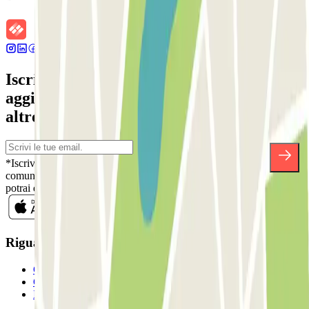
Iscriviti alla nostra Newsletter e rimani
aggiornato su sconti, concorsi e tante
altre sorprese.
*Iscrivendoti, accetti la nostra Informativa sulla Privacy per ricevere
comunicazioni commerciali da Parclick. Senza alcun impegno,
potrai disiscriverti quando vuoi direttamente dalla stessa newsletter.
Riguardo a Parclcik
Chi siamo
Come funziona?
I Nostri Parcheggi