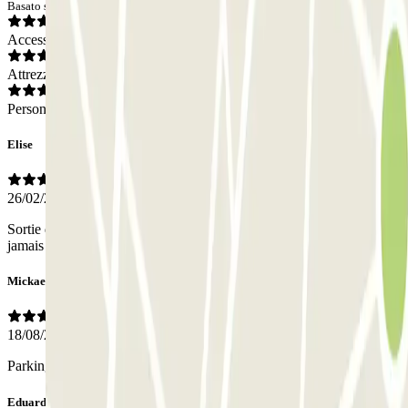
Basato su 6 opinioni
Accesso
Attrezzatura
Personale
Elise
26/02/2026
Sortie de parking mal indiquée Tarif vraiment excessif Personnel
jamais vu
Mickael
18/08/2025
Parking très propre grand et facile d accès vraiment proche du centre
Eduardas