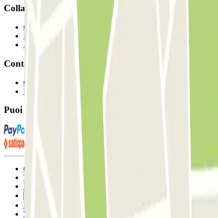
Collaboriamo?
Collaboratori
Proprietari di parcheggio
Affiliati
Contatto
Contattaci
FAQ
Puoi utilizzare questi metodi di pagamento:
Condizioni contrattuali e di utilizzo
Termini di cancellazione
Politica sui cookies
Gestisci i cookie
Politica sulla privacy
Whistleblowing