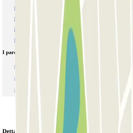
Parcheggio Van Gogh Museum
Parcheggio Casa di Anna Frank
Parcheggio Stazione Centrale Amsterdam
Parcheggi all’Aeroporto di Amsterdam-Schiphol (AMS)
I parcheggi
più prenotati
Parcheggio Venezia
Parcheggio Piazzale Roma Venezia
Parcheggio Roma
Parcheggio Milano
Parcheggio Malpensa Terminal 1
Parcheggio Malpensa
Dettagli della prenotazione