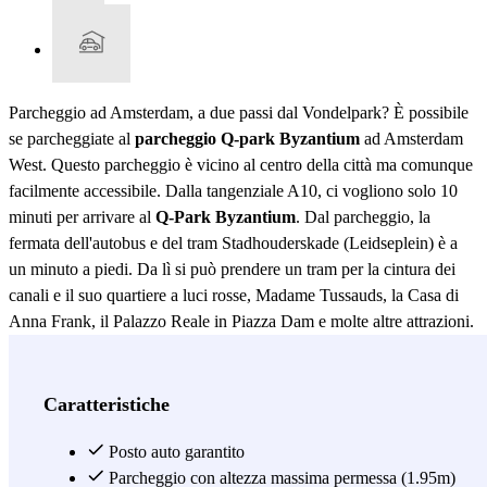
Parcheggio ad Amsterdam, a due passi dal Vondelpark? È possibile
se parcheggiate al
parcheggio Q-park Byzantium
ad Amsterdam
West. Questo parcheggio è vicino al centro della città ma comunque
facilmente accessibile. Dalla tangenziale A10, ci vogliono solo 10
minuti per arrivare al
Q-Park Byzantium
. Dal parcheggio, la
fermata dell'autobus e del tram Stadhouderskade (Leidseplein) è a
un minuto a piedi. Da lì si può prendere un tram per la cintura dei
canali e il suo quartiere a luci rosse, Madame Tussauds, la Casa di
Anna Frank, il Palazzo Reale in Piazza Dam e molte altre attrazioni.
Se preferite camminare, anche questo è possibile. In ogni caso, non
dovrete pensare al parcheggio quando farete una piacevole
passeggiata al Museo Van Gogh, al Rijksmuseum e al Museo
Caratteristiche
Stedelijk. Via Leidseplein, potete raggiungere a piedi il centro
storico di Amsterdam e la stazione centrale in 10-15 minuti.
Posto auto garantito
Risparmia molto tempo e stress parcheggiando nel parcheggio Q-
Parcheggio con altezza massima permessa (1.95m)