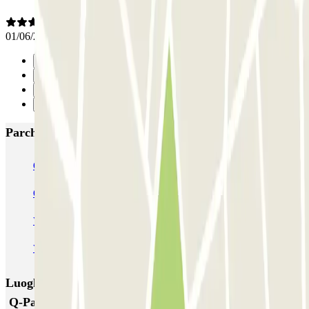
01/06/2025
Precedente
1
2
Successivo
Parcheggi più popolari a Amsterdam
Q-Park Nieuwendijk
Q-Park Europarking
Q-Park Byzantium
Q-Park Oostpoort
Q-Park Museumplein
VALET - Hotel Swissotel
VALET - NEMO Science Museum
VALET - Jodenbreestraat, 4
VALET - Stadsschouwburg Amsterdam
VALET - Rijksmuseum
Luoghi ed eventi che potrebbero interessarti vicino a
Q-Park Byzantium