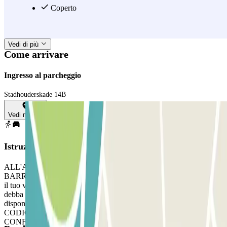
park Byzantium mentre esplori la città. Prenota il tuo parcheggio in
Coperto
anticipo e rendi ancora più facile godere di tutta la bellezza che
Amsterdam ha da offrire.
Vedi di più
Come arrivare
Ingresso al parcheggio
Stadhouderskade 14B
Vedi mappa
Istruzioni
ALL'ARRIVO: Entra nel parcheggio. PER APRIRE LA
BARRIERA: Avvicinati alla barriera. Il lettore di targhe riconoscerà
il tuo veicolo, e la barriera si aprirà automaticamente senza che tu
debba premere alcun pulsante. Parcheggia in qualsiasi posto
disponibile. SE LA BARRIERA NON SI APRE: USA IL
CODICE QR RICEVUTO NELLA TUA E-MAIL DI
CONFERMA: Se il lettore non riconosce la tua targa, avvicina il