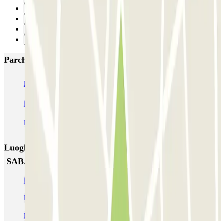
29
30
31
Successivo
Parcheggi più popolari a Barcellona
NN Santaló
NN Urgell 2
NN Borrell
NN Valencia III
NN Rocafort
Torre Nuñez i Navarro
BSM Moll de la Fusta
Parking Viajeros
BSM Flos i Calcat
BSM Rius i Taulet
Luoghi ed eventi che potrebbero interessarti vicino a
SABA BAMSA Paral.lel
Parcheggio Barcellona ZBE
Parcheggi nel Poble Sec
Parcheggi al Museo Marittimo di Barcellona