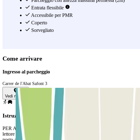
Parcheggio con altezza massima permessa (2m)
Entrata flessibile
Accessibile per PMR
Coperto
Sorvegliato
Come arrivare
Ingresso al parcheggio
Carrer de l'Abat Safont 3
Vedi mappa
Istruzioni
PER APRIRE LA BARRIERA: Fermatevi davanti alla barriera. Il
lettore di targa riconoscerà il tuo veicolo. Parcheggia in qualsiasi
posto auto libero.