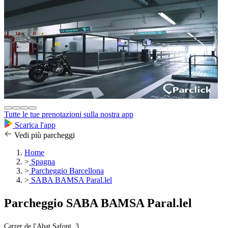
Tutte le tue prenotazioni sulla nostra app
Scarica l'app
Vedi più parcheggi
Home
>
Spagna
>
Parcheggio Barcellona
>
SABA BAMSA Paral.lel
Parcheggio SABA BAMSA Paral.lel
Carrer de l'Abat Safont, 3