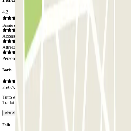
4.2
Basato su 128 opinioni
Accesso
Attrezzatura
Personale
Boris
25/07/2026
Tutto era a posto. E pulito. Prezzo & prestazioni molto buoni
-
Tradotto con IA
Visualizza l’originale
Falk