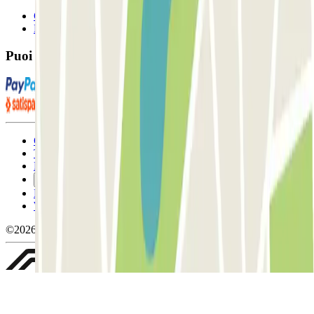
Contattaci
FAQ
Puoi utilizzare questi metodi di pagamento:
Condizioni contrattuali e di utilizzo
Termini di cancellazione
Politica sui cookies
Gestisci i cookie
Politica sulla privacy
Whistleblowing
©2026 Parclick. Tutti i diritti riservati