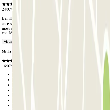
24/07/2026
Ben illuminato, ordinato, ma c'� stato un piccolo errore: Il codice di
accesso o il PIN per entrare a piedi nel parcheggio non mi � stato
mostrato dall'app. Potrebbe dipendere dal mio cellulare.
- Tradotto
con IA
Visualizza l’originale
Monia
16/07/2026
Precedente
1
2
3
4
5
6