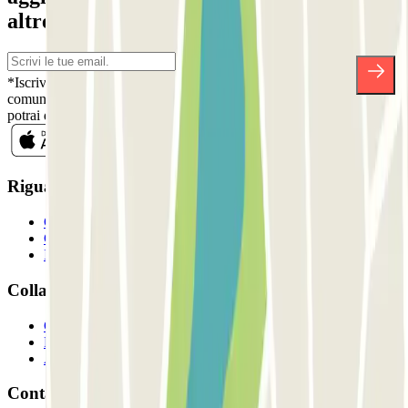
altre sorprese.
*Iscrivendoti, accetti la nostra Informativa sulla Privacy per ricevere
comunicazioni commerciali da Parclick. Senza alcun impegno,
potrai disiscriverti quando vuoi direttamente dalla stessa newsletter.
Riguardo a Parclcik
Chi siamo
Come funziona?
I Nostri Parcheggi
Collaboriamo?
Collaboratori
Proprietari di parcheggio
Affiliati
Contatto