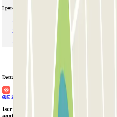
I parcheggi
più prenotati
Parcheggio Venezia
Parcheggio Piazzale Roma Venezia
Parcheggio Roma
Parcheggio Milano
Parcheggio Malpensa Terminal 1
Parcheggio Malpensa
Dettagli della prenotazione
Iscriviti alla nostra Newsletter e rimani
aggiornato su sconti, concorsi e tante