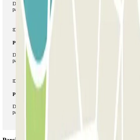
Durante il tuo soggiorno potrai entrare e uscire dal
parcheggio una sola volta
Pass multiparking
Durante il tuo soggiorno potrai usufruire dell'intera rete di
parcheggi disponibili su Parclick.
Pass illlimitato
Durante il tuo soggiorno potrai entrare e uscire dal
parcheggio tutte le volte che vorrai.
Parcheggio SABA BAMSA Paral.lel: Opinioni