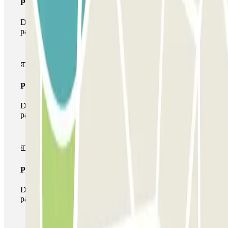
Pass unico
Durante il tuo soggiorno potrai entrare e uscire dal
parcheggio una sola volta
Pass multiparking
Durante il tuo soggiorno potrai usufruire dell'intera rete di
parcheggi disponibili su Parclick.
Pass illlimitato
Durante il tuo soggiorno potrai entrare e uscire dal
parcheggio tutte le volte che vorrai.