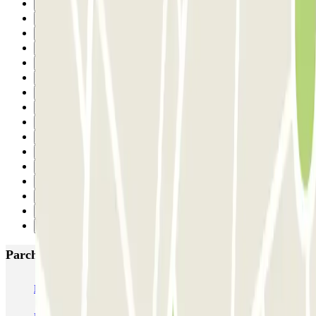
9
10
11
12
13
14
15
16
17
18
19
20
21
22
23
Successivo
Parcheggi più popolari a Barcellona
NN Santaló
NN Urgell 2
NN Borrell
NN Valencia III