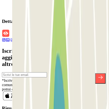
Dettagli della prenotazione
Iscriviti alla nostra Newsletter e rimani
aggiornato su sconti, concorsi e tante
altre sorprese.
*Iscrivendoti, accetti la nostra Informativa sulla Privacy per ricevere
comunicazioni commerciali da Parclick. Senza alcun impegno,
potrai disiscriverti quando vuoi direttamente dalla stessa newsletter.
Riguardo a Parclcik