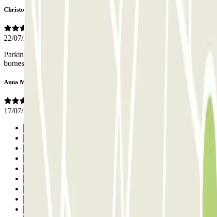
Christophe
22/07/2026
Parking proore et lumineux, avec l’impossibilité de se connecter aux
bornes de recharges electriques
Anna Ma.
17/07/2026
Precedente
1
2
3
4
5
6
7
8