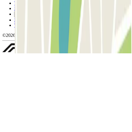
Termini di cancellazione
Politica sui cookies
Gestisci i cookie
Politica sulla privacy
Whistleblowing
©2026 Parclick. Tutti i diritti riservati