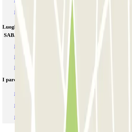
NN Rocafort
Torre Nuñez i Navarro
BSM Moll de la Fusta
Parking Viajeros
BSM Flos i Calcat
BSM Rius i Taulet
Luoghi ed eventi che potrebbero interessarti vicino a
SABA BAMSA Passeig de gracia – La Pedrera
Parcheggi vicino al Paseo de Gracia
Parcheggi vicino a Casa Batlló
Parcheggi vicino alla Casa Milà
I parcheggi
più prenotati
Parcheggio Venezia
Parcheggio Piazzale Roma Venezia
Parcheggio Roma
Parcheggio Milano
Parcheggio Malpensa Terminal 1
Parcheggio Malpensa