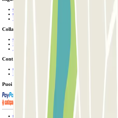
Chi siamo
Come funziona?
I Nostri Parcheggi
Collaboriamo?
Collaboratori
Proprietari di parcheggio
Affiliati
Contatto
Contattaci
FAQ
Puoi utilizzare questi metodi di pagamento:
Condizioni contrattuali e di utilizzo