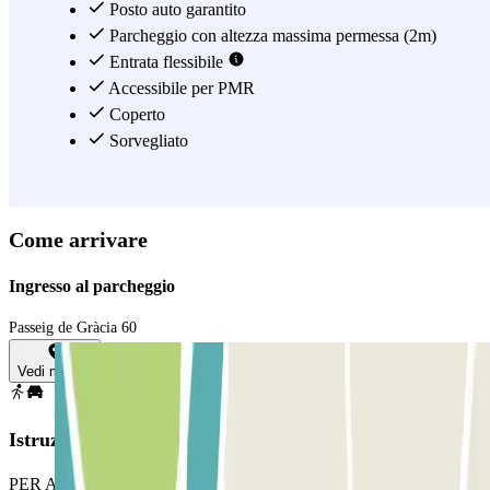
Posto auto garantito
Vedi di più
Parcheggio con altezza massima permessa (2m)
Entrata flessibile
Accessibile per PMR
Coperto
Sorvegliato
Come arrivare
Ingresso al parcheggio
Passeig de Gràcia 60
Vedi mappa
Istruzioni
PER APRIRE LA BARRIERA: Fermatevi davanti alla barriera. Il