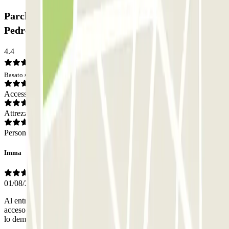
Parcheggio SABA BAMSA Passeig de gracia – La
Pedrera: Opinioni
4.4
Basato su 69 opinioni
Accesso
Attrezzatura
Personale
Imma
01/08/2026
Al entrar lectura errónea de la matrícula que no nos permitía el
acceso pero se pudo solucionar con ayuda de atención al cliente. Por
lo demás bien, parquing cómodo y amplio.