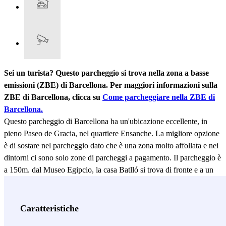
Sei un turista? Questo parcheggio si trova nella zona a basse
emissioni (ZBE) di Barcellona. Per maggiori informazioni sulla
ZBE di Barcellona, clicca su
Come parcheggiare nella ZBE di
Barcellona.
Questo parcheggio di Barcellona ha un'ubicazione eccellente, in
pieno Paseo de Gracia, nel quartiere Ensanche. La migliore opzione
è di sostare nel parcheggio dato che è una zona molto affollata e nei
dintorni ci sono solo zone di parcheggi a pagamento. Il parcheggio è
a 150m. dal Museo Egipcio, la casa Batlló si trova di fronte e a un
paio di strade da Casa Milá. Ci sono numerosi hotel, come il
Majestic Hotel & Spa Barcelona GL e Mandarin Oriental Barcelona.
A 10 minuti a piedi c'è il Palazzo della Musica e a 15 minuti in
Caratteristiche
trasporto pubblico c'è il centro storico di Barcellona.