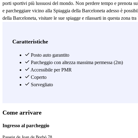
porti sportivi più lussuosi del mondo. Non perdere tempo e prenota subi
e parcheggiare vicino alla Spiaggia della Barceloneta adesso è possib
della Barceloneta, visitare le sue spiagge e rilassarti in questa zona
e al CNB Club Natació Barcelona, situati a 2 e 6 minuti a piedi dal 
Mar potrai lasciare la tua auto senza problemi e goderti le stupende spi
vicino al Barcelona World Race (il primo centro spagnolo di vela ocea
Caratteristiche
del Mar ti permette di parcheggiare vicino all'Ospedale del Mar, potend
24 tutti i giorni dell'anno. Per questa ragione, il parcheggio APK2 Pla
Posto auto garantito
Inoltre, parcheggiare vicino al Parco della Barceloneta o alla Ronda Li
Parcheggio con altezza massima permessa (2m)
Accessibile per PMR
Vedi di più
Coperto
Sorvegliato
Come arrivare
Ingresso al parcheggio
Passeig de Joan de Borbó 78