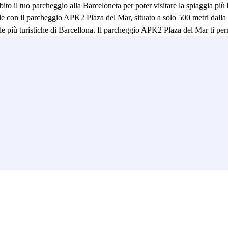
to il tuo parcheggio alla Barceloneta per poter visitare la spiaggia più 
ile con il parcheggio APK2 Plaza del Mar, situato a solo 500 metri dalla
 tra le più turistiche di Barcellona. Il parcheggio APK2 Plaza del Mar ti
parcheggio. Visita Barcellona in macchina senza preoccuparti su dove pa
agge che offre la città, oppure visitare il Museo di Storia della Catalog
nica), è semplice grazie al parcheggio APK2 Plaza del Mar, situato a so
o lasciare la tua auto a qualsiasi ora, anche in piena notte, grazie all'
za del Mar è il parcheggio alla Barceloneta perfetto, perché indipendente
toral è un altro vantaggio che ti offre il parcheggio APK2 Plaza del Mar,