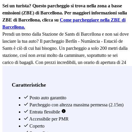
Sei un turista? Questo parcheggio si trova nella zona a basse
emissioni (ZBE) di Barcellona. Per maggiori informazioni sulla
ZBE di Barcellona, clicca su
Come parcheggiare nella ZBE di
Barcellona.
Prendi un treno dalla Stazione de Sants di Barcellona e non sai dove
lasciare la tua auto? Il parcheggio Berlín - Numància - Estació de
Sants è ciò di cui hai bisogno. Un parcheggio a solo 200 metri dalla
stazione, così non avrai molto da camminare, soprattutto se sei
carico di bagagli. Con prezzi incredibili, un orario di apertura di 24
ore su 24 e un sistema di video sorveglianza costante, questo
parcheggio è perfetto per non doverti preoccupare di nulla, la tua
auto sarà in perfetto stato al tuo ritorno. Se non hai in programma un
Caratteristiche
viaggio in treno o in autobus, il parcheggio Berlín - Numància -
Estació de Sants può essere comunque di tuo interesse. Grazie alla
Posto auto garantito
sua posizione fuori dal centro di Barcellona non sarai obbligato ad
Parcheggio con altezza massima permessa (2.15m)
attraversare in macchina il caotico centro storico, e potrai sempre
Entrata flessibile
muoverti in città con il trasporto pubblico, grazie alle vicine fermate
Accessibile per PMR
di metropolitana. La Plaça de la Concordia e i Giardini degli
Coperto