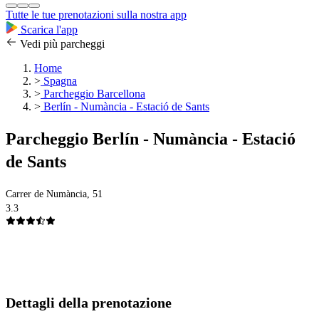
Tutte le tue prenotazioni sulla nostra app
Scarica l'app
Vedi più parcheggi
Home
>
Spagna
>
Parcheggio Barcellona
>
Berlín - Numància - Estació de Sants
Parcheggio Berlín - Numància - Estació
de Sants
Carrer de Numància, 51
3.3
Dettagli della prenotazione