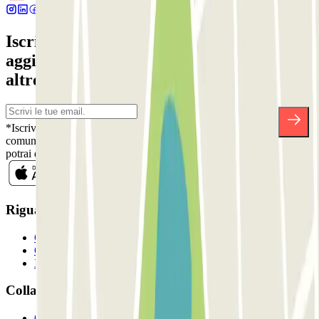
Iscriviti alla nostra Newsletter e rimani
aggiornato su sconti, concorsi e tante
altre sorprese.
*Iscrivendoti, accetti la nostra Informativa sulla Privacy per ricevere
comunicazioni commerciali da Parclick. Senza alcun impegno,
potrai disiscriverti quando vuoi direttamente dalla stessa newsletter.
Riguardo a Parclcik
Chi siamo
Come funziona?
I Nostri Parcheggi
Collaboriamo?
Collaboratori