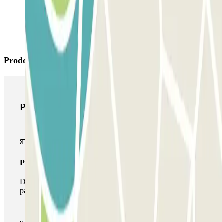
Prodotti di Parclick
Prodotti di Parclick
Pass unico
Durante il tuo soggiorno potrai entrare e uscire dal
parcheggio una sola volta