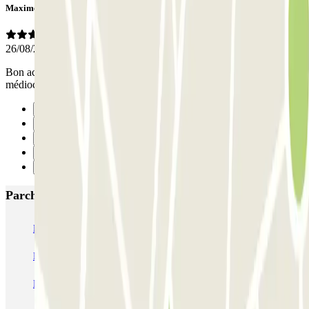
Maxime
26/08/2022
Bon accueil et personnel à l écoute malgré notre espagnol plus que
médiocre.....je reviendrai quand je retournerai à Barcelone
Precedente
1
2
3
Successivo
Parcheggi più popolari a Barcellona
NN Santaló
NN Urgell 2
NN Borrell
NN Valencia III
NN Rocafort
Torre Nuñez i Navarro
BSM Moll de la Fusta
Parking Viajeros
BSM Flos i Calcat
BSM Rius i Taulet