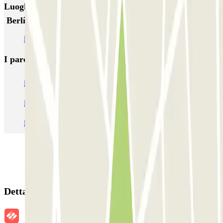
Luoghi ed eventi che potrebbero interessarti vicino a
Berlín - Numància - Estació de Sants
Dove parcheggiare vicino a Barcellona Sants
I parcheggi
più prenotati
Parcheggio Venezia
Parcheggio Piazzale Roma Venezia
Parcheggio Roma
Parcheggio Milano
Parcheggio Malpensa Terminal 1
Parcheggio Malpensa
Dettagli della prenotazione