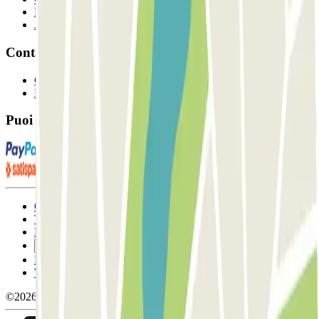
Proprietari di parcheggio
Affiliati
Contatto
Contattaci
FAQ
Puoi utilizzare questi metodi di pagamento:
Condizioni contrattuali e di utilizzo
Termini di cancellazione
Politica sui cookies
Gestisci i cookie
Politica sulla privacy
Whistleblowing
©2026 Parclick. Tutti i diritti riservati