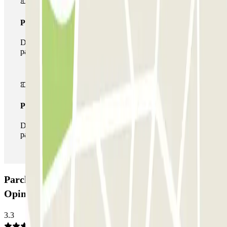
Pass multiparking
Durante il tuo soggiorno potrai usufruire dell'intera rete di
parcheggi disponibili su Parclick.
Pass illlimitato
Durante il tuo soggiorno potrai entrare e uscire dal
parcheggio tutte le volte che vorrai.
Parcheggio Berlín - Numància - Estació de Sants:
Opinioni
3.3