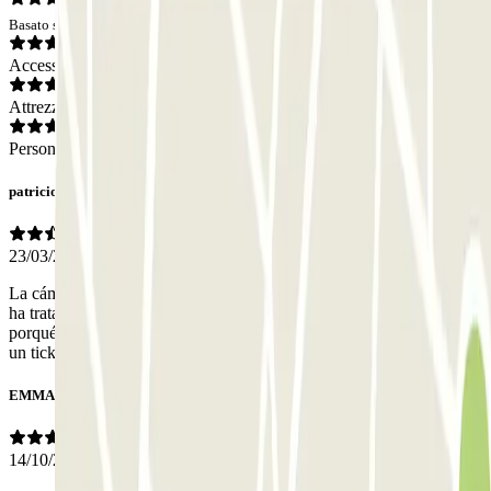
Basato su 9 opinioni
Accesso
Attrezzatura
Personale
patricio
23/03/2026
La cámara se ha activado y me habéis cobrado el párking cuando se
ha tratado de anular desde el mismo parking. La cámara no tiene
porqué ser obligatoria y es opaca la forma en la que se puede anular
un ticket con vosotros. No utilizaré más vuestros servic
EMMA
14/10/2024