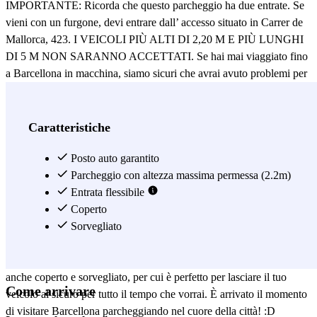
IMPORTANTE: Ricorda che questo parcheggio ha due entrate. Se
vieni con un furgone, devi entrare dall’ accesso situato in Carrer de
Mallorca, 423. I VEICOLI PIÙ ALTI DI 2,20 M E PIÙ LUNGHI
DI 5 M NON SARANNO ACCETTATI. Se hai mai viaggiato fino
a Barcellona in macchina, siamo sicuri che avrai avuto problemi per
parcheggiare, soprattutto in centro. Per fortuna però quei tempi sono
finiti, perché adesso potrai lasciare la tua auto nel parcheggio Bond
Krup – Sagrada Familia e passeggiare nel centro di Barcellona senza
Caratteristiche
preoccupazioni. Per cominciare, questo parcheggio si trova a solo 3
minuti dall’emblematica Sagrada Familia, e detto sinceramente non
Posto auto garantito
c’è luogo migliore per iniziare la tua visita a Barcellona! Attraversa i
Parcheggio con altezza massima permessa (2.2m)
giardini della Plaça Gaudì e ammira uno dei monumenti più famosi
Entrata flessibile
di tutta la Spagna! Dopodichè potrai fare un giro sulla conosciuta
Coperto
Avenida Diagonal, a 7 minuti a piedi dal parcheggio, e fare tappa
Sorvegliato
nei suoi numerosi negozi e ristoranti. Se tutto questo ancora non
fosse abbastanza, il parcheggio Bond Kruo – Sagrada Familia è
anche coperto e sorvegliato, per cui è perfetto per lasciare il tuo
Come arrivare
veicolo al sicuro per tutto il tempo che vorrai. È arrivato il momento
di visitare Barcellona parcheggiando nel cuore della città! :D