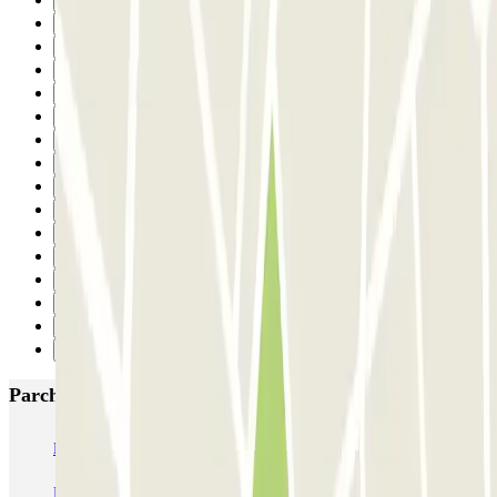
20
21
22
23
24
25
26
27
28
29
30
31
32
33
34
Successivo
Parcheggi più popolari a Barcellona
NN Santaló
NN Urgell 2
NN Borrell
NN Valencia III
NN Rocafort
Torre Nuñez i Navarro
BSM Moll de la Fusta