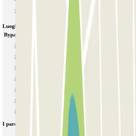
Parking Viajeros
BSM Flos i Calcat
BSM Rius i Taulet
Luoghi ed eventi che potrebbero interessarti vicino a
Bypark - Bond Krup - Sagrada Familia
Parcheggio vicino Sagrada Familia | Confronta prezzi
Parcheggi al Teatro Nazionale di Catalogna
Parcheggio Stazione Nord-Barcellona
Parcheggi vicino alla Plaza de la Vila de Gracia
Parcheggi al Razzmatazz
Parcheggi vicino all'Arco di Trionfo di Barcellona
Parcheggi vicino alla Casa Milà
I parcheggi
più prenotati