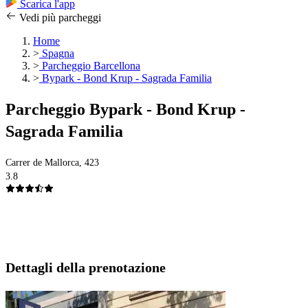
Scarica l'app
Vedi più parcheggi
Home
>
Spagna
>
Parcheggio Barcellona
>
Bypark - Bond Krup - Sagrada Familia
Parcheggio Bypark - Bond Krup -
Sagrada Familia
Carrer de Mallorca, 423
3.8
Dettagli della prenotazione