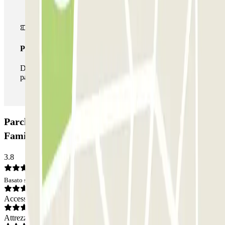
Pass illlimitato
Durante il tuo soggiorno potrai entrare e uscire dal
parcheggio tutte le volte che vorrai.
Parcheggio Bypark - Bond Krup - Sagrada
Familia: Opinioni
3.8
Basato su 136 opinioni
Accesso
Attrezzatura