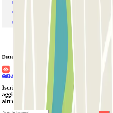
Parcheggio Venezia
Parcheggio Piazzale Roma Venezia
Parcheggio Roma
Parcheggio Milano
Parcheggio Malpensa Terminal 1
Parcheggio Malpensa
Dettagli della prenotazione
Iscriviti alla nostra Newsletter e rimani
aggiornato su sconti, concorsi e tante
altre sorprese.