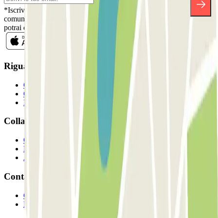
*Iscrivendoti, accetti la nostra Informativa sulla Privacy per ricevere
comunicazioni commerciali da Parclick. Senza alcun impegno,
potrai disiscriverti quando vuoi direttamente dalla stessa newsletter.
Riguardo a Parclcik
Chi siamo
Come funziona?
I Nostri Parcheggi
Collaboriamo?
Collaboratori
Proprietari di parcheggio
Affiliati
Contatto
Contattaci
FAQ