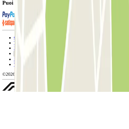
Puoi utilizzare questi metodi di pagamento:
Condizioni contrattuali e di utilizzo
Termini di cancellazione
Politica sui cookies
Gestisci i cookie
Politica sulla privacy
Whistleblowing
©2026 Parclick. Tutti i diritti riservati