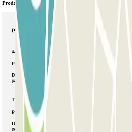
Prodotti di Parclick
Prodotti di Parclick
Pass unico
Durante il tuo soggiorno potrai entrare e uscire dal
parcheggio una sola volta
Pass multiparking
Durante il tuo soggiorno potrai usufruire dell'intera rete di
parcheggi disponibili su Parclick.