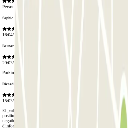
Personale
Sophie
16/04/2026
Bernard
29/03/2026
Parking facile d’accès, très prêt de notre logement, très pratique
Ricard
15/03/2026
El parking té packs d'ofertes molt interessants i econòmiques.Molt
positiu amb aquests packs poder entrar i sortir quan es vol.El punt
negatiu és que per sortir amb el vehicle has de pitjar el botó
d'informació sempre i donar la teva matrícula.