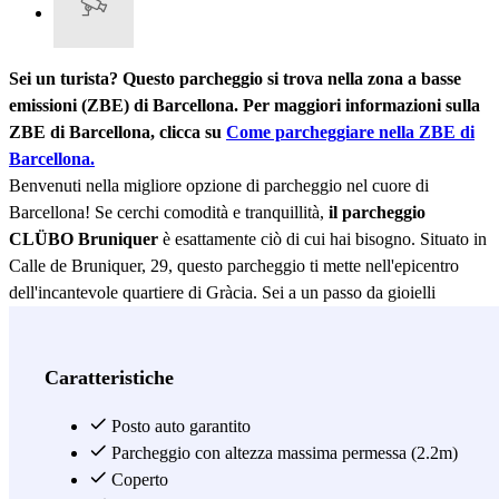
Sei un turista? Questo parcheggio si trova nella zona a basse
emissioni (ZBE) di Barcellona. Per maggiori informazioni sulla
ZBE di Barcellona, clicca su
Come parcheggiare nella ZBE di
Barcellona.
Benvenuti nella migliore opzione di parcheggio nel cuore di
Barcellona! Se cerchi comodità e tranquillità,
il parcheggio
CLÜBO Bruniquer
è esattamente ciò di cui hai bisogno. Situato in
Calle de Bruniquer, 29, questo parcheggio ti mette nell'epicentro
dell'incantevole quartiere di Gràcia. Sei a un passo da gioielli
architettonici come Casa Vicens e a una piacevole passeggiata dal
maestoso Park Güell. Se hai voglia di immergerti nella vita locale,
avrai a portata di mano piazze emblematiche come Plaza de la
Caratteristiche
Virreina o Plaza del Sol, ideali per goderti una terrazza dopo aver
lasciato la tua auto in buone mani. Inoltre, la zona è circondata da
Posto auto garantito
teatri come il Teatre Lliure e da un'offerta gastronomica imbattibile
Parcheggio con altezza massima permessa (2.2m)
con locali iconici come La Pepita. In CLÜBO Bruniquer, la tua
Coperto