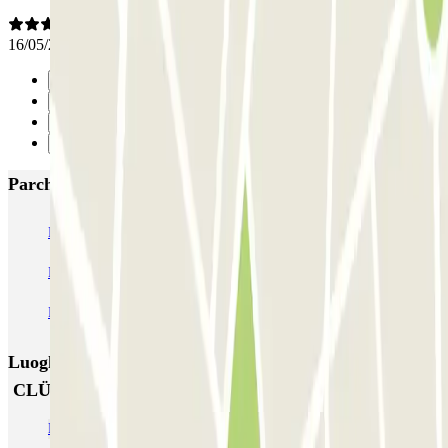
16/05/2026
Precedente
1
2
Successivo
Parcheggi più popolari a Barcellona
NN Santaló
NN Urgell 2
NN Borrell
NN Valencia III
NN Rocafort
Torre Nuñez i Navarro
BSM Moll de la Fusta
Parking Viajeros
BSM Flos i Calcat
BSM Rius i Taulet
Luoghi ed eventi che potrebbero interessarti vicino a
CLÜBO Bruniquer - Gràcia
Parcheggi vicino alla Plaza de la Vila de Gracia