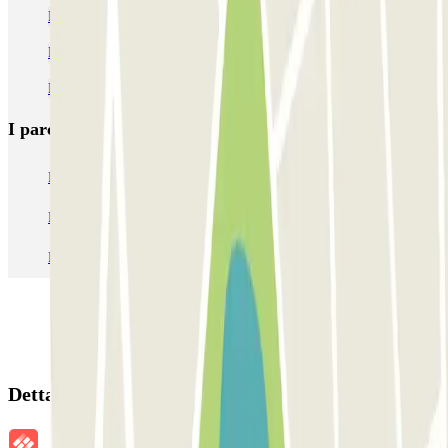
Parcheggi vicino alla Casa Milà
Parcheggi vicino alla Avenida Diagonal
Parcheggio vicino Sagrada Familia | Confronta prezzi
I parcheggi
più prenotati
Parcheggio Venezia
Parcheggio Piazzale Roma Venezia
Parcheggio Roma
Parcheggio Milano
Parcheggio Malpensa Terminal 1
Parcheggio Malpensa
Dettagli della prenotazione