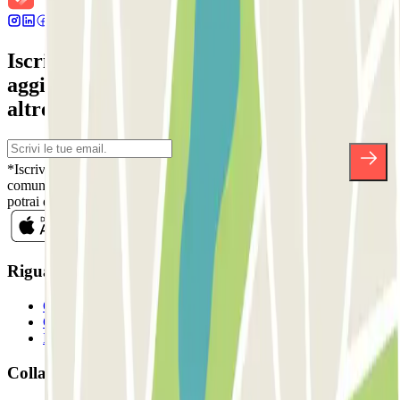
Iscriviti alla nostra Newsletter e rimani
aggiornato su sconti, concorsi e tante
altre sorprese.
*Iscrivendoti, accetti la nostra Informativa sulla Privacy per ricevere
comunicazioni commerciali da Parclick. Senza alcun impegno,
potrai disiscriverti quando vuoi direttamente dalla stessa newsletter.
Riguardo a Parclcik
Chi siamo
Come funziona?
I Nostri Parcheggi
Collaboriamo?