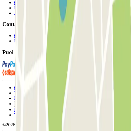
Collaboratori
Proprietari di parcheggio
Affiliati
Contatto
Contattaci
FAQ
Puoi utilizzare questi metodi di pagamento:
Condizioni contrattuali e di utilizzo
Termini di cancellazione
Politica sui cookies
Gestisci i cookie
Politica sulla privacy
Whistleblowing
©2026 Parclick. Tutti i diritti riservati