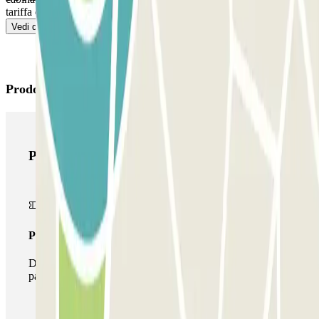
tariffa del parcheggio.
Vedi di più
Prodotti di Parclick
Prodotti di Parclick
Pass unico
Durante il tuo soggiorno potrai entrare e uscire dal
parcheggio una sola volta