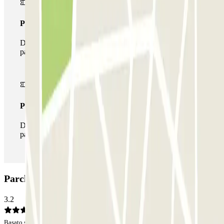
Pass multiparking
Durante il tuo soggiorno potrai usufruire dell'intera rete di
parcheggi disponibili su Parclick.
Pass illlimitato
Durante il tuo soggiorno potrai entrare e uscire dal
parcheggio tutte le volte che vorrai.
Parcheggio CLÜBO Bruniquer - Gràcia: Opinioni
3.2
Basato su 4 opinioni