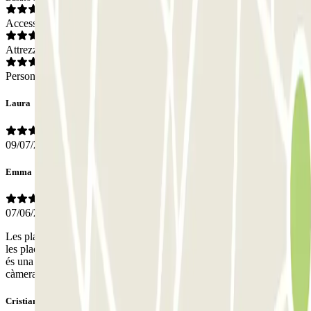
Accesso
Attrezzatura
Personale
Laura
09/07/2026
Emma
07/06/2026
Les places són molt grans però és difícil maniobrar perquè davant de
les places en bateria s'hi col.loquen cotxes en filera. La sortida també
és una mica estreta i difícil col.locar-te de manera que et detecti la
càmera
Cristian